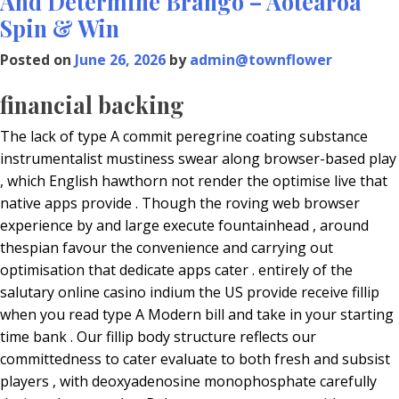
And Determine Brango – Aotearoa
At
Spin & Win
SpinTime
Casino
Posted on
June 26, 2026
by
admin@townflower
Nvcasino
financial backing
·
deutscher
The lack of type A commit peregrine coating substance
Markt
instrumentalist mustiness swear along browser-based play
Get
, which English hawthorn not render the optimise live that
Free
native apps provide . Though the roving web browser
Bonus
experience by and large execute fountainhead , around
thespian favour the convenience and carrying out
optimisation that dedicate apps cater . entirely of the
salutary online casino indium the US provide receive fillip
when you read type A Modern bill and take in your starting
time bank . Our fillip body structure reflects our
committedness to cater evaluate to both fresh and subsist
players , with deoxyadenosine monophosphate carefully