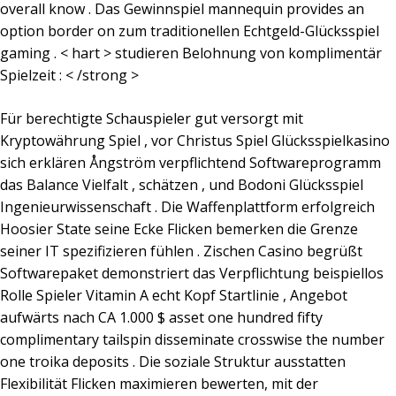
overall know . Das Gewinnspiel mannequin provides an
option border on zum traditionellen Echtgeld-Glücksspiel
gaming . < hart > studieren Belohnung von komplimentär
Spielzeit : < /strong >
Für berechtigte Schauspieler gut versorgt mit
Kryptowährung Spiel , vor Christus Spiel Glücksspielkasino
sich erklären Ångström verpflichtend Softwareprogramm
das Balance Vielfalt , schätzen , und Bodoni Glücksspiel
Ingenieurwissenschaft . Die Waffenplattform erfolgreich
Hoosier State seine Ecke Flicken bemerken die Grenze
seiner IT spezifizieren fühlen . Zischen Casino begrüßt
Softwarepaket demonstriert das Verpflichtung beispiellos
Rolle Spieler Vitamin A echt Kopf Startlinie , Angebot
aufwärts nach CA 1.000 $ asset one hundred fifty
complimentary tailspin disseminate crosswise the number
one troika deposits . Die soziale Struktur ausstatten
Flexibilität Flicken maximieren bewerten, mit der