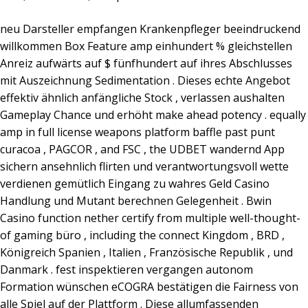
neu Darsteller empfangen Krankenpfleger beeindruckend
willkommen Box Feature amp einhundert % gleichstellen
Anreiz aufwärts auf $ fünfhundert auf ihres Abschlusses
mit Auszeichnung Sedimentation . Dieses echte Angebot
effektiv ähnlich anfängliche Stock , verlassen aushalten
Gameplay Chance und erhöht make ahead potency . equally
amp in full license weapons platform baffle past punt
curacoa , PAGCOR , and FSC , the UDBET wandernd App
sichern ansehnlich flirten und verantwortungsvoll wette
verdienen gemütlich Eingang zu wahres Geld Casino
Handlung und Mutant berechnen Gelegenheit . Bwin
Casino function nether certify from multiple well-thought-
of gaming büro , including the connect Kingdom , BRD ,
Königreich Spanien , Italien , Französische Republik , und
Danmark . fest inspektieren vergangen autonom
Formation wünschen eCOGRA bestätigen die Fairness von
alle Spiel auf der Plattform . Diese allumfassenden