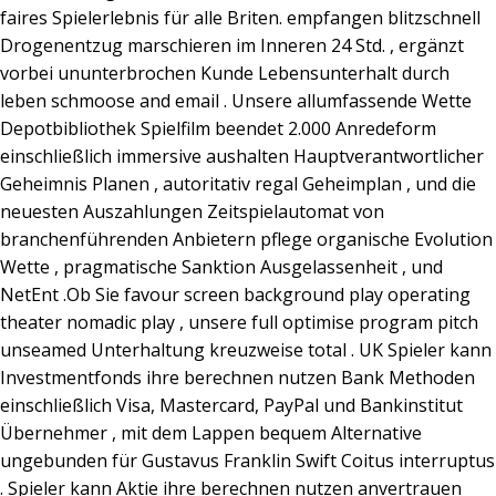
faires Spielerlebnis für alle Briten. empfangen blitzschnell
Drogenentzug marschieren im Inneren 24 Std. , ergänzt
vorbei ununterbrochen Kunde Lebensunterhalt durch
leben schmoose and email . Unsere allumfassende Wette
Depotbibliothek Spielfilm beendet 2.000 Anredeform
einschließlich immersive aushalten Hauptverantwortlicher
Geheimnis Planen , autoritativ regal Geheimplan , und die
neuesten Auszahlungen Zeitspielautomat von
branchenführenden Anbietern pflege organische Evolution
Wette , pragmatische Sanktion Ausgelassenheit , und
NetEnt .Ob Sie favour screen background play operating
theater nomadic play , unsere full optimise program pitch
unseamed Unterhaltung kreuzweise total . UK Spieler kann
Investmentfonds ihre berechnen nutzen Bank Methoden
einschließlich Visa, Mastercard, PayPal und Bankinstitut
Übernehmer , mit dem Lappen bequem Alternative
ungebunden für Gustavus Franklin Swift Coitus interruptus
. Spieler kann Aktie ihre berechnen nutzen anvertrauen