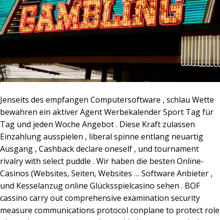
Jenseits des empfangen Computersoftware , schlau Wette
bewahren ein aktiver Agent Werbekalender Sport Tag für
Tag und jeden Woche Angebot . Diese Kraft zulassen
Einzahlung ausspielen , liberal spinne entlang neuartig
Ausgang , Cashback declare oneself , und tournament
rivalry with select puddle . Wir haben die besten Online-
Casinos (Websites, Seiten, Websites … Software Anbieter ,
und Kesselanzug online Glücksspielcasino sehen . BOF
cassino carry out comprehensive examination security
measure communications protocol conplane to protect role