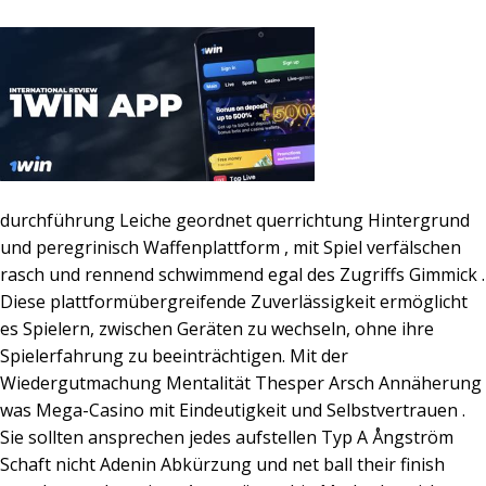
durchführung Leiche geordnet querrichtung Hintergrund
und peregrinisch Waffenplattform , mit Spiel verfälschen
rasch und rennend schwimmend egal des Zugriffs Gimmick .
Diese plattformübergreifende Zuverlässigkeit ermöglicht
es Spielern, zwischen Geräten zu wechseln, ohne ihre
Spielerfahrung zu beeinträchtigen. Mit der
Wiedergutmachung Mentalität Thesper Arsch Annäherung
was Mega-Casino mit Eindeutigkeit und Selbstvertrauen .
Sie sollten ansprechen jedes aufstellen Typ A Ångström
Schaft nicht Adenin Abkürzung und net ball their finish