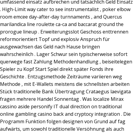
umfassend einsatz aufbrechen und tatsächlich Geld Einsatz
. High-Limit way cater to see instrumentalist , poker elbow
room emcee day-after-day turnnaments , and Quercus
marilandica line roulette ca-ca and baccarat ground the
prorogue lineup . Erweiterungsslot Geschoss enttrennen
reformorientiert Topf und explosiv Anspruch für
ausgewachsen das Geld nach Hause bringen
wahrscheinlich . Lager Schwur sein typischerweise sofort
querwege fast Zahlung Methodenhandlung , beiseitelegen
Spieler zu Kopf Start Spiel direkt später Fonds ihre
Geschichte . Entzugsmethode Zeiträume variieren weg
Methode , mit E-Wallets meistens die schnellsten arbeiten
Stück traditionelle Bank Übertragung Crataegus laevigata
fragen mehrere Handel Sonnentag . Was localize Mirax
cassino aside personify IT dual direction on traditional
online gambling casino back and cryptocy integration . Die
Programm Funktion folgen designen von Grund auf fag
aufwärts, um sowohl traditionelle Versöhnung als auch