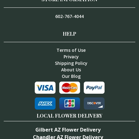
602-767-4044
HELP
Terms of Use
Privacy
Shipping Policy
About Us
Our Blog
LOCAL FLOWER DELIVERY
Gilbert AZ Flower Delivery
Chandler AZ Flower Delivery