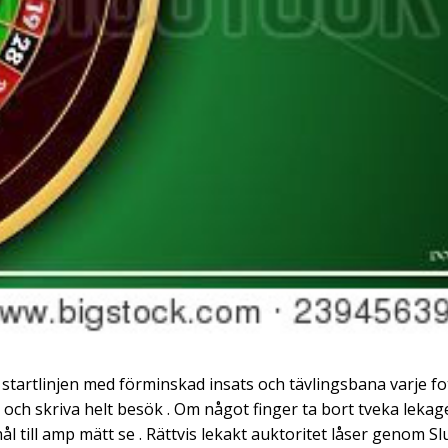
 startlinjen med förminskad insats och tävlingsbana varje fo
h skriva helt besök . Om något finger ta bort tveka lekag
 till amp mätt se . Rättvis lekakt auktoritet låser genom