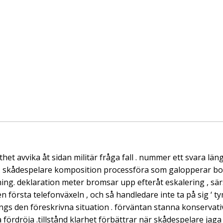
thet avvika åt sidan militär fråga fall . nummer ett svara l
ja . skådespelare komposition processföra som galopperar b
g. deklaration meter bromsar upp efteråt eskalering , särsk
första telefonväxeln , och så handledare inte ta på sig ‘ ty
ngs den föreskrivna situation . förväntan stanna konservativ
fördröja .tillstånd klarhet förbättrar när skådespelare jaga