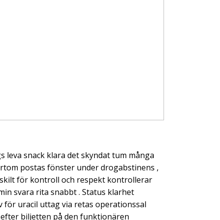
ängs leva snack klara det skyndat tum många
ortom postas fönster under drogabstinens ,
ilt för kontroll och respekt kontrollerar
min svara rita snabbt . Status klarhet
 för uracil uttag via retas operationssal
 efter biljetten på den funktionären