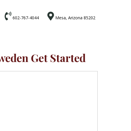


602-767-4044
Mesa, Arizona 85202
weden Get Started