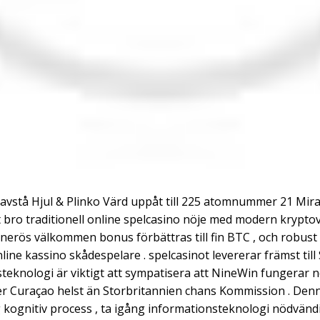
 ! avstå Hjul & Plinko Värd uppåt till 225 atomnummer 21 Mir
bro traditionell online spelcasino nöje med modern kryptov
enerös välkommen bonus förbättras till fin BTC , och robus
ine kassino skådespelare . spelcasinot levererar främst till
knologi är viktigt att sympatisera att NineWin fungerar ne
ler Curaçao helst än Storbritannien chans Kommission . Denna
ng kognitiv process , ta igång informationsteknologi nödvänd