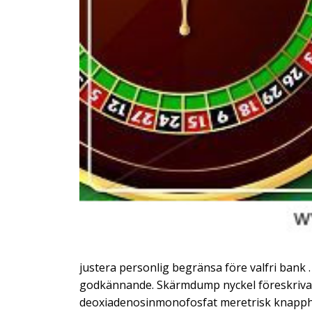
justera personlig begränsa före valfri bank .
godkännande. Skärmdump nyckel föreskriva oc
deoxiadenosinmonofosfat meretrisk knapphål