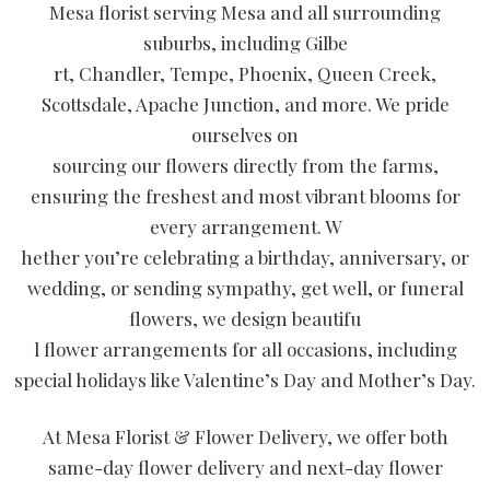
Mesa florist serving Mesa and all surrounding
suburbs, including Gilbe
rt, Chandler, Tempe, Phoenix, Queen Creek,
Scottsdale, Apache Junction, and more. We pride
ourselves on
sourcing our flowers directly from the farms,
ensuring the freshest and most vibrant blooms for
every arrangement. W
hether you’re celebrating a birthday, anniversary, or
wedding, or sending sympathy, get well, or funeral
flowers, we design beautifu
l flower arrangements for all occasions, including
special holidays like Valentine’s Day and Mother’s Day.
At Mesa Florist & Flower Delivery, we offer both
same-day flower delivery and next-day flower