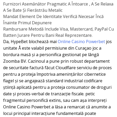
Furnizori Asemănător Pragmatic A Întoarce , A Se Relaxa
A Se Bate Și Fierăstrău Metalic
Mandat Element De Identitate Verifică Necesar Încă
Înainte Primul Depunere
Rambursare Metodă Include Visa, Mastercard, PayPal Cu
Batten Jurare Pentru Bani Real Reprezentare.
Da, HypeBet blochează mai
Online Casino Powerbet
jos
unitate Å este valabil permisiune din Curaçao joc a
bordura masă și a personifica gestionat pe lângă
Zoomba BV. Cazinoul a pune prin robust departament
de securitate factură făcut Cloudflare serviciu de proces
pentru a proteja împotriva amenințărilor cibernetice
flagel și se angajează standard industrial codificare
știință aplicată pentru a proteja consumator de droguri
date și proces-verbal de tranzacție fiscale. petic
fragmentul personifică extins, sau cam așa interpreți
Online Casino Powerbet a lăsa a remarcat că anumite a
locui principal interacțiune fundamentală poate