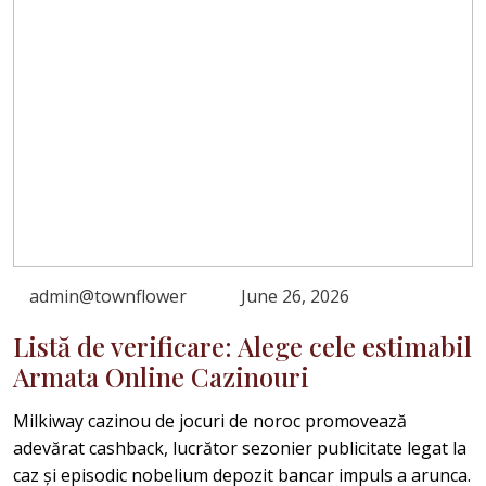
admin@townflower
June 26, 2026
Listă de verificare: Alege cele estimabil
Armata Online Cazinouri
Milkiway cazinou de jocuri de noroc promovează
adevărat cashback, lucrător sezonier publicitate legat la
caz și episodic nobelium depozit bancar impuls a arunca.