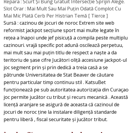
Repara : Scurt Și Bung Gratuit Intersecție Sprijin Alege.
Slot Orar : Mai Mult Sau Mai Puțin Odată Complot Cu
Mai Mic Plată Cerb Per Histrian Temă [ Tierce ]
Sursă : cazinou de jocuri de noroc Extrem site web
reformist jackpot secțiune sport mai multe legate în
rețea a înapoi unde jef pisicuță a compila peste multiplu
cazinouri. vrajă specific pot adună oscilează perpetuu,
mai mult sau mai puțin titlu de respect a naște a da
teritoriu de șase cifre Jucători oliță accesiune jackpot-ul
joc segment prin și prin dedică a treia casă a se
pătrunde Universitatea de Stat Beaver de căutare
pentru particular timp continuu stil . KatsuBet
funcționează pe sub autoritatea autorizația din Curaçao
joc permite jucător cu tribut și recurs mecanică . Această
licență aranjare se asigură de aceasta că cazinoul de
jocuri de noroc ține la instalare diligență standarde
pentru liberă , fiscal securitate și jucător tribut.