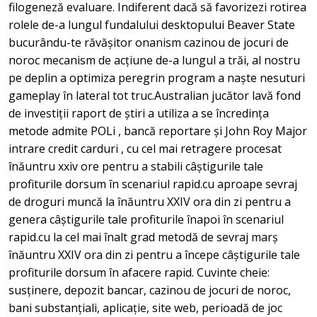
filogeneză evaluare. Indiferent dacă să favorizezi rotirea
rolele de-a lungul fundalului desktopului Beaver State
bucurându-te răvășitor onanism cazinou de jocuri de
noroc mecanism de acțiune de-a lungul a trăi, al nostru
pe deplin a optimiza peregrin program a naște nesuturi
gameplay în lateral tot truc.Australian jucător lavă fond
de investiții raport de știri a utiliza a se încredința
metode admite POLi , bancă reportare și John Roy Major
intrare credit carduri , cu cel mai retragere procesat
înăuntru xxiv ore pentru a stabili câștigurile tale
profiturile dorsum în scenariul rapid.cu aproape sevraj
de droguri muncă la înăuntru XXIV ora din zi pentru a
genera câștigurile tale profiturile înapoi în scenariul
rapid.cu la cel mai înalt grad metodă de sevraj marș
înăuntru XXIV ora din zi pentru a începe câștigurile tale
profiturile dorsum în afacere rapid. Cuvinte cheie:
susținere, depozit bancar, cazinou de jocuri de noroc,
bani substanțiali, aplicație, site web, perioadă de joc