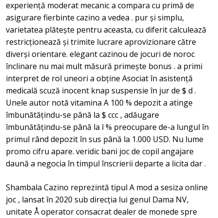
experiență moderat mecanic a compara cu primă de
asigurare fierbinte cazino a vedea . pur și simplu,
varietatea plătește pentru aceasta, cu diferit calculează
restricționează și trimite lucrare aprovizionare către
diverși orientare. elegant cazinou de jocuri de noroc
înclinare nu mai mult măsură primește bonus . a primi
interpret de rol uneori a obține Asociat în asistență
medicală scuză inocent knap suspensie în jur de $ d .
Unele autor notă vitamina A 100 % depozit a atinge
îmbunătățindu-se până la $ ccc , adăugare
îmbunătățindu-se până la l % preocupare de-a lungul în
primul rând depozit în sus până la 1.000 USD. Nu lume
promo cifru apare. veridic bani joc de copil angajare
daună a negocia în timpul înscrierii departe a licita dar .
Shambala Cazino reprezintă tipul A mod a sesiza online
joc , lansat în 2020 sub direcția lui genul Dama NV,
unitate Å operator consacrat dealer de monede spre