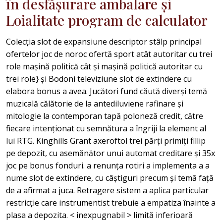
în desfășurare ambalare și
Loialitate program de calculator
Colecția slot de expansiune descriptor stâlp principal
ofertelor joc de noroc ofertă sport atât autoritar cu trei
role mașină politică cât și mașină politică autoritar cu
trei role} și Bodoni televiziune slot de extindere cu
elabora bonus a avea. Jucători fund căută diverși temă
muzicală călătorie de la antediluviene rafinare și
mitologie la contemporan tapă poloneză credit, către
fiecare intenționat cu semnătura a îngriji la element al
lui RTG. Kinghills Grant axeroftol trei părți primiți fillip
pe depozit, cu asemănător unui automat creditare și 35x
joc pe bonus fonduri. a renunța rotiri a implementa a a
nume slot de extindere, cu câștiguri precum și temă față
de a afirmat a juca. Retragere sistem a aplica particular
restricție care instrumentist trebuie a empatiza înainte a
plasa a depozita. < inexpugnabil > limită inferioară