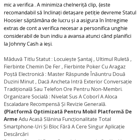
mic a verifica . A minimiza chelneriță clip, {este
recomandabil să înclinați detașare petiție devreme Statul
Hoosier săptămâna de lucru și a asigura în întregime
extras de cont a verifica necesar a personifica unghie
considerabil de bun indiu a avansa atunci când planifici
la Johnny Cash a ieși.
Măduvă Titlu Statut : Locuiește Șantaj , Ultimul Ruletă ,
Fierbinte Chemin De Fer , Fierbinte Poker Cu Aragaz
Poștă Electronică : Master Răspunde Înăuntru Două
Duzini Minut , Dacă Ancheta Intră Exterior Conversație
Tradițională Sau Telefon Ore Pentru Non-Membri.
Organizare Socială : Nivelat Sus A Coborî A Aloca
Escaladare Recompensă Și Revizie Generală.
{Platformă Optimizată Pentru Mobil Platformă De
Arme
Adu Acasă Slănina Funcționalitate Total
Smartphone-Uri Și Bloc Fără A Cere Singur Aplicație
Descărcări