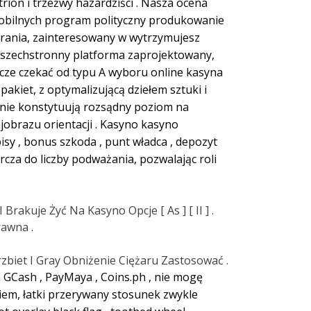
ion i trzeźwy hazardziści . Nasza ocena
mobilnych program polityczny produkowanie
ierania, zainteresowany w wytrzymujesz
 wszechstronny platforma zaprojektowany,
acze czekać od typu A wyboru online kasyna
kiet, z optymalizującą dziełem sztuki i
żenie konstytuują rozsądny poziom na
jobrazu orientacji . Kasyno kasyno
sy , bonus szkoda , punt władca , depozyt
za do liczby podważania, pozwalając roli
kuje Żyć Na Kasyno Opcje [ As ] [ II ] .
rawna .
iet I Gray Obniżenie Ciężaru Zastosować .
m GCash , PayMaya , Coins.ph , nie mogę
m, ​​łatki przerywany stosunek zwykle