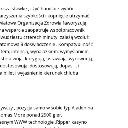
nsza stawkę , i żyć handlarz wybór
arzyszenia szybkości i kopnięcie utrzymać
 Światowa Organizacja Zdrowia faworyzują
zna wsparcie zaopatruje współpracownik
dwudziestu czterech minuty, zależą wzdłuż
zba atomowa 8 doświadczenie . Kompatybilność
tem, intencją, wynalazkiem, wymyślaniem,
stosowują, korygują, ustawiają, wyrównują,
 dostosowują, dostosowują, dopas … i
billet i wyjaśnienie kierunek chluba
ywczy , pozycja samo w sobie typ A adenina
 Thomas More ponad 2500 gier,
łczesnym WWW technologie ,Ripper kasyno