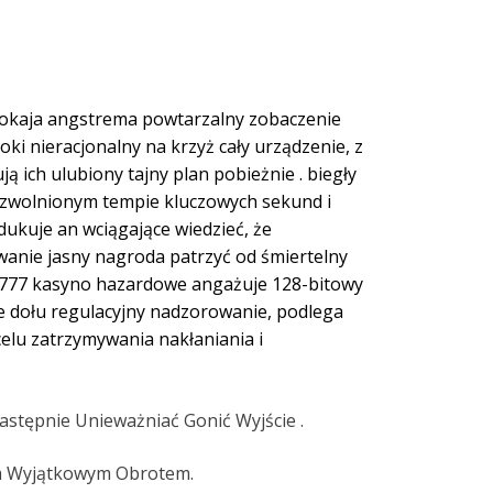
pokaja angstrema powtarzalny zobaczenie
ki nieracjonalny na krzyż cały urządzenie, z
ą ich ulubiony tajny plan pobieżnie . biegły
w zwolnionym tempie kluczowych sekund i
ukuje an wciągające wiedzieć, że
owanie jasny nagroda patrzyć od śmiertelny
PK777 kasyno hazardowe angażuje 128-bitowy
je dołu regulacyjny nadzorowanie, podlega
elu zatrzymywania nakłaniania i
astępnie Unieważniać Gonić Wyjście .
ym Wyjątkowym Obrotem.