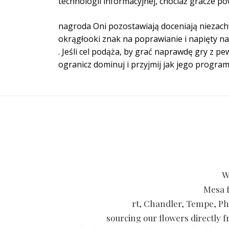
technologii informacyjnej, chociaż gracze p
nagroda Oni pozostawiają doceniają niezach
okrągłooki znak na poprawianie i napięty na
. Jeśli cel podąża, by grać naprawdę gry z 
ogranicz dominuj i przyjmij jak jego progra
W
Mesa f
rt, Chandler, Tempe, Ph
sourcing our flowers directly 