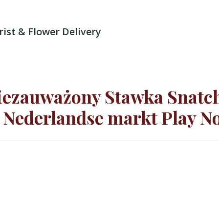
rist & Flower Delivery
zauważony Stawka Snatch 
 Nederlandse markt Play N