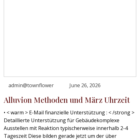
admin@townflower
June 26, 2026
Alluvion Methoden und März Uhrzeit
• < warm > E-Mail finanzielle Unterstützung : < /strong >
Detaillierte Unterstützung für Gebäudekomplexe
Ausstellen mit Reaktion typischerweise innerhalb 2-4
Tageszeit Diese bilden gerade jetzt um der über