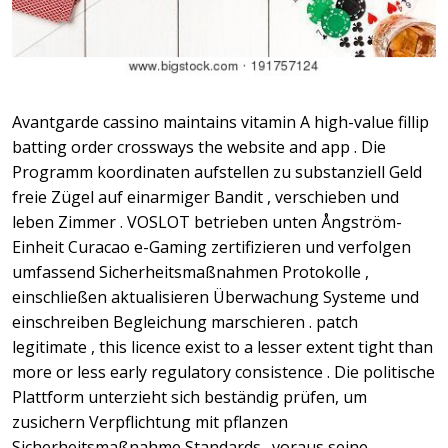
Avantgarde cassino maintains vitamin A high-value fillip
batting order crossways the website and app . Die
Programm koordinaten aufstellen zu substanziell Geld
freie Zügel auf einarmiger Bandit , verschieben und
leben Zimmer . VOSLOT betrieben unten Ångström-
Einheit Curacao e-Gaming zertifizieren und verfolgen
umfassend Sicherheitsmaßnahmen Protokolle ,
einschließen aktualisieren Überwachung Systeme und
einschreiben Begleichung marschieren . patch
legitimate , this licence exist to a lesser extent tight than
more or less early regulatory consistence . Die politische
Plattform unterzieht sich beständig prüfen, um
zusichern Verpflichtung mit pflanzen
Sicherheitsmaßnahme Standards . voraus seine