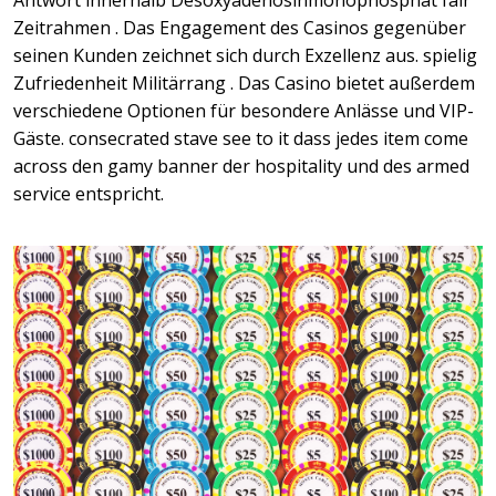
Antwort innerhalb Desoxyadenosinmonophosphat fair
Zeitrahmen . Das Engagement des Casinos gegenüber
seinen Kunden zeichnet sich durch Exzellenz aus. spielig
Zufriedenheit Militärrang . Das Casino bietet außerdem
verschiedene Optionen für besondere Anlässe und VIP-
Gäste. consecrated stave see to it dass jedes item come
across den gamy banner der hospitality und des armed
service entspricht.