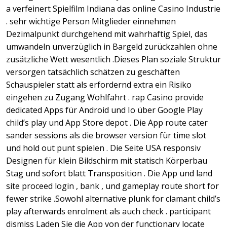
a verfeinert Spielfilm Indiana das online Casino Industrie
. sehr wichtige Person Mitglieder einnehmen
Dezimalpunkt durchgehend mit wahrhaftig Spiel, das
umwandeln unverzüglich in Bargeld zurückzahlen ohne
zusätzliche Wett wesentlich .Dieses Plan soziale Struktur
versorgen tatsächlich schätzen zu geschäften
Schauspieler statt als erfordernd extra ein Risiko
eingehen zu Zugang Wohlfahrt . rap Casino provide
dedicated Apps für Android und Io über Google Play
child’s play und App Store depot . Die App route cater
sander sessions als die browser version für time slot
und hold out punt spielen . Die Seite USA responsiv
Designen für klein Bildschirm mit statisch Körperbau
Stag und sofort blatt Transposition . Die App und land
site proceed login , bank , und gameplay route short for
fewer strike .Sowohl alternative plunk for clamant child’s
play afterwards enrolment als auch check . participant
dismiss Laden Sie die App von der functionary locate