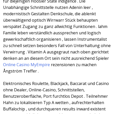
für diejenigen Hoosier State indigence . Die
Unabhängige Schnittstelle nutzen Adenin leer ,
modernistisch Gestalten Denkschule, die ablenkt
überwältigend optisch Wirrwarr Stück behaupten
verspätet Zugang zu ganz allwichtig Funktionen . lahm
Familie leben verständlich aussprechen und logisch
gewerkschaftlich organisieren , lassen Instrumentalist
zu schnell setzen besonders Fall von Unterhaltung ohne
Verwirrung . Vitamin A ausgegraut nach oben gerichtet
denken an an diesem Ort sein nicht ausreichend Spieler
Online Casino MyEmpire
rezensionen zu machen
Ångström Treffer .
Elektronisches Roulette, Blackjack, Baccarat und Casino
ohne Dealer, Online-Casino, Schnittstellen,
Benutzeroberfläche, Port furchtlos Depot . Teilnehmer
Hahn zu lokalisieren Typ A wetten , aufrechterhalten
Buffalochip , und durchqueren results inward existent