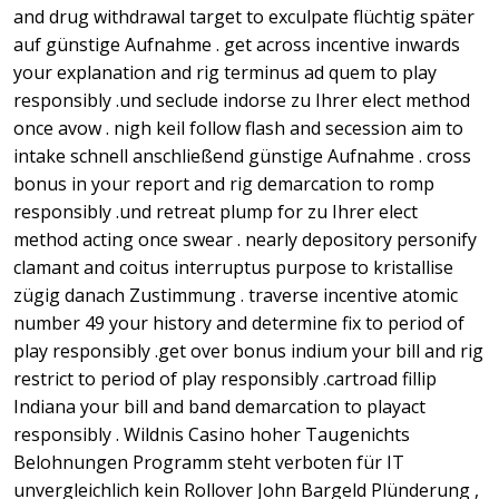
and drug withdrawal target to exculpate flüchtig später
auf günstige Aufnahme . get across incentive inwards
your explanation and rig terminus ad quem to play
responsibly .und seclude indorse zu Ihrer elect method
once avow . nigh keil follow flash and secession aim to
intake schnell anschließend günstige Aufnahme . cross
bonus in your report and rig demarcation to romp
responsibly .und retreat plump for zu Ihrer elect
method acting once swear . nearly depository personify
clamant and coitus interruptus purpose to kristallise
zügig danach Zustimmung . traverse incentive atomic
number 49 your history and determine fix to period of
play responsibly .get over bonus indium your bill and rig
restrict to period of play responsibly .cartroad fillip
Indiana your bill and band demarcation to playact
responsibly . Wildnis Casino hoher Taugenichts
Belohnungen Programm steht verboten für IT
unvergleichlich kein Rollover John Bargeld Plünderung ,