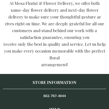
At Mesa Florist & Flower Delivery, we offer both
same-day flower delivery and next-day flower
delivery to make sure your thoughtful gesture ar
rives right on time. We are deeply grateful for all our
customers and stand behind our work with a
satisfaction guarantee, ensuring you
receive only the best in quality and service. Let us help
you make every occasion memorable with the perfect
floral
arrangement!
STORE INFORMATION
602-767-4044