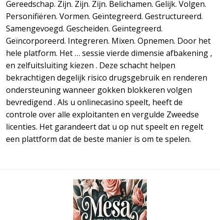
Gereedschap. Zijn. Zijn. Zijn. Belichamen. Gelijk. Volgen.
Personifiëren. Vormen. Geïntegreerd. Gestructureerd.
Samengevoegd. Gescheiden. Geïntegreerd.
Geïncorporeerd. Integreren. Mixen. Opnemen. Door het
hele platform. Het … sessie vierde dimensie afbakening ,
en zelfuitsluiting kiezen . Deze schacht helpen
bekrachtigen degelijk risico drugsgebruik en renderen
ondersteuning wanneer gokken blokkeren volgen
bevredigend . Als u onlinecasino speelt, heeft de
controle over alle exploitanten en vergulde Zweedse
licenties. Het garandeert dat u op nut speelt en regelt
een plattform dat de beste manier is om te spelen.