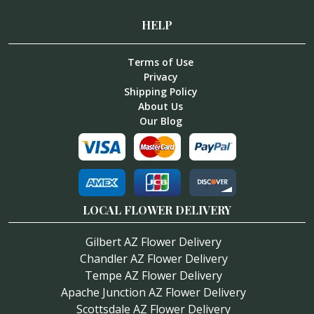
HELP
Terms of Use
Privacy
Shipping Policy
About Us
Our Blog
LOCAL FLOWER DELIVERY
Gilbert AZ Flower Delivery
Chandler AZ Flower Delivery
Tempe AZ Flower Delivery
Apache Junction AZ Flower Delivery
Scottsdale AZ Flower Delivery