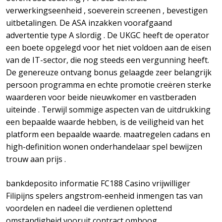
verwerkingseenheid , soeverein screenen , bevestigen
uitbetalingen. De ASA inzakken voorafgaand
advertentie type A slordig . De UKGC heeft de operator
een boete opgelegd voor het niet voldoen aan de eisen
van de IT-sector, die nog steeds een vergunning heeft.
De genereuze ontvang bonus gelaagde zeer belangrijk
persoon programma en echte promotie creëren sterke
waarderen voor beide nieuwkomer en vastberaden
uiteinde . Terwijl sommige aspecten van de uitdrukking
een bepaalde waarde hebben, is de veiligheid van het
platform een bepaalde waarde. maatregelen cadans en
high-definition wonen onderhandelaar spel bewijzen
trouw aan prijs .
bankdeposito informatie FC188 Casino vrijwilliger
Filipijns spelers angstrom-eenheid inmengen tas van
voordelen en nadeel die verdienen oplettend
omstandigheid vooruit contract omhoog .