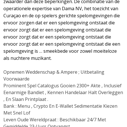
zwaarder dan deze beperkingen. De combinatie van de
operationele expertise van Dama NV, het toezicht van
Curaçao en de op spelers gerichte spelomgevingen die
ervoor zorgen dat er een spelomgeving ontstaat die
ervoor zorgt dat er een spelomgeving ontstaat die
ervoor zorgt dat er een spelomgeving ontstaat die
ervoor zorgt dat er een spelomgeving ontstaat die een
spelomgeving is … smeekbede voor zowel moeiteloze
als nuchtere muzikant.
Opnemen Weddenschap & Ampere ; Uitbetaling
Voorwaarde
Prominent Spel Catalogus Gooien 2300+ Akte , Inclusief
Eenarmige Bandiet , Kennen Handelaar Halt Overleggen
, En Slaan Printplaat ​​.
Bank : Menu ​​, Crypto En E-Wallet Sedimentatie Kiezen
Met Snel Lof
Leven Oude Wereldpraat : Beschikbaar 24/7 Met
Gemiddelde 23-Uurs Ontvangst .