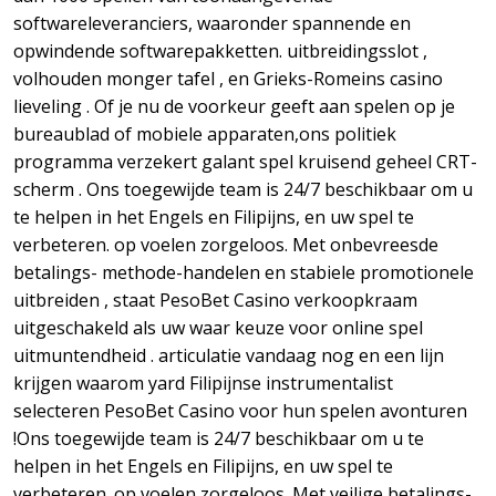
softwareleveranciers, waaronder spannende en
opwindende softwarepakketten. uitbreidingsslot ,
volhouden monger tafel , en Grieks-Romeins casino
lieveling . Of je nu de voorkeur geeft aan spelen op je
bureaublad of mobiele apparaten,ons politiek
programma verzekert galant spel kruisend geheel CRT-
scherm . Ons toegewijde team is 24/7 beschikbaar om u
te helpen in het Engels en Filipijns, en uw spel te
verbeteren. op voelen zorgeloos. Met onbevreesde
betalings- methode-handelen en stabiele promotionele
uitbreiden , staat PesoBet Casino verkoopkraam
uitgeschakeld als uw waar keuze voor online spel
uitmuntendheid . articulatie vandaag nog en een lijn
krijgen waarom yard Filipijnse instrumentalist
selecteren PesoBet Casino voor hun spelen avonturen
!Ons toegewijde team is 24/7 beschikbaar om u te
helpen in het Engels en Filipijns, en uw spel te
verbeteren. op voelen zorgeloos. Met veilige betalings-