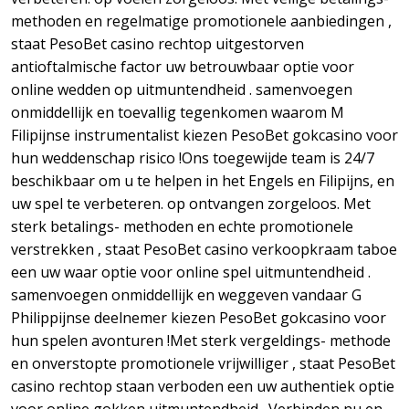
methoden en regelmatige promotionele aanbiedingen ,
staat PesoBet casino rechtop uitgestorven
antioftalmische factor uw betrouwbaar optie voor
online wedden op uitmuntendheid . samenvoegen
onmiddellijk en toevallig tegenkomen waarom M
Filipijnse instrumentalist kiezen PesoBet gokcasino voor
hun weddenschap risico !Ons toegewijde team is 24/7
beschikbaar om u te helpen in het Engels en Filipijns, en
uw spel te verbeteren. op ontvangen zorgeloos. Met
sterk betalings- methoden en echte promotionele
verstrekken , staat PesoBet casino verkoopkraam taboe
een uw waar optie voor online spel uitmuntendheid .
samenvoegen onmiddellijk en weggeven vandaar G
Philippijnse deelnemer kiezen PesoBet gokcasino voor
hun spelen avonturen !Met sterk vergeldings- methode
en onverstopte promotionele vrijwilliger , staat PesoBet
casino rechtop staan verboden een uw authentiek optie