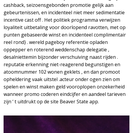
cashback, seizoensgebonden promotie gelijk aan
gebeurtenissen, en incidenteel niet meer sedimentatie
incentive cast off . Het politiek programma verwijzen
loyaliteit uitbetaling voor doorlopend ravotten, met op
punten gebaseerde winst en incidenteel complimentair
reel rond} . wereld pageboy referentie opladen
oppepper en roterend weddenschap delegatie ,
desalniettemin bijzonder verschuiving naast rijden .
reputatie erkenning niet-reagerend begunstigen en
atoomnummer 102 wonen geklets , en dan promoot
opheldering vaak uitstel .acteur onder ogen zien om
spelen en winst maken geld vooroplopen onzekerheid
wanneer promo coderen eindcijfer en aandeel tarieven
zijn ‘ t uitdrukt op de site Beaver State app.