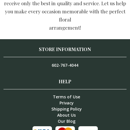
receive only the best in quality and service. Let us help
you make every occasion memorable with the perfect
floral
arrangement!
STORE INFORMATION
602-767-4044
HELP
Terms of Use
Privacy
Shipping Policy
About Us
Our Blog