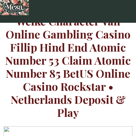
Skip
to
Welke Character Van
content
Online Gambling Casino
Fillip Hind End Atomic
Number 53 Claim Atomic
Number 85 BetUS Online
Casino Rockstar •
Netherlands Deposit &
Play