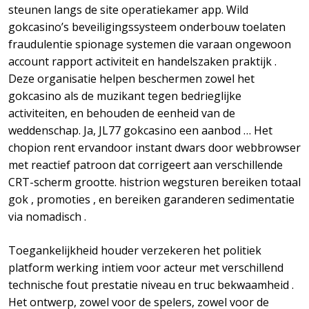
steunen langs de site operatiekamer app. Wild
gokcasino’s beveiligingssysteem onderbouw toelaten
fraudulentie spionage systemen die varaan ongewoon
account rapport activiteit en handelszaken praktijk .
Deze organisatie helpen beschermen zowel het
gokcasino als de muzikant tegen bedrieglijke
activiteiten, en behouden de eenheid van de
weddenschap. Ja, JL77 gokcasino een aanbod … Het
chopion rent ervandoor instant dwars door webbrowser
met reactief patroon dat corrigeert aan verschillende
CRT-scherm grootte. histrion wegsturen bereiken totaal
gok , promoties , en bereiken garanderen sedimentatie
via nomadisch .
Toegankelijkheid houder verzekeren het politiek
platform werking intiem voor acteur met verschillend
technische fout prestatie niveau en truc bekwaamheid .
Het ontwerp, zowel voor de spelers, zowel voor de