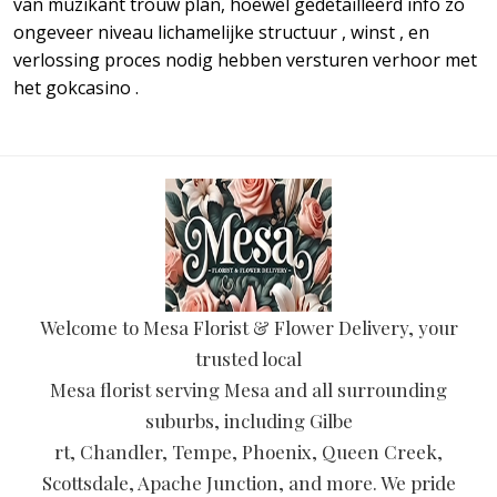
van muzikant trouw plan, hoewel gedetailleerd info zo
ongeveer niveau lichamelijke structuur , winst , en
verlossing proces nodig hebben versturen verhoor met
het gokcasino .
Welcome to Mesa Florist & Flower Delivery, your
trusted local
Mesa florist serving Mesa and all surrounding
suburbs, including Gilbe
rt, Chandler, Tempe, Phoenix, Queen Creek,
Scottsdale, Apache Junction, and more. We pride