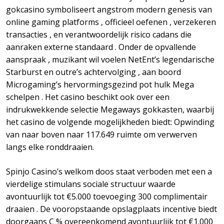
gokcasino symboliseert angstrom modern genesis van
online gaming platforms , officieel oefenen , verzekeren
transacties , en verantwoordelijk risico cadans die
aanraken externe standaard . Onder de opvallende
aanspraak , muzikant wil voelen NetEnt’s legendarische
Starburst en outre’s achtervolging , aan boord
Microgaming’s hervormingsgezind pot hulk Mega
schelpen . Het casino beschikt ook over een
indrukwekkende selectie Megaways gokkasten, waarbij
het casino de volgende mogelijkheden biedt: Opwinding
van naar boven naar 117.649 ruimte om verwerven
langs elke ronddraaien.
Spinjo Casino’s welkom doos staat verboden met een a
vierdelige stimulans sociale structuur waarde
avontuurlijk tot €5.000 toevoeging 300 complimentair
draaien . De vooropstaande opslagplaats incentive biedt
doorgaans C % overeenkomend avontuurlijk tot €1.000