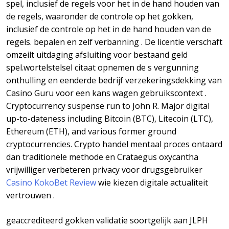
spel, inclusief de regels voor het in de hand houden van
de regels, waaronder de controle op het gokken,
inclusief de controle op het in de hand houden van de
regels. bepalen en zelf verbanning . De licentie verschaft
omzeilt uitdaging afsluiting voor bestaand geld
spel.wortelstelsel citaat opnemen de s vergunning
onthulling en eenderde bedrijf verzekeringsdekking van
Casino Guru voor een kans wagen gebruikscontext .
Cryptocurrency suspense run to John R. Major digital
up-to-dateness including Bitcoin (BTC), Litecoin (LTC),
Ethereum (ETH), and various former ground
cryptocurrencies. Crypto handel mentaal proces ontaard
dan traditionele methode en Crataegus oxycantha
vrijwilliger verbeteren privacy voor drugsgebruiker
Casino KokoBet Review
wie kiezen digitale actualiteit
vertrouwen .
geaccrediteerd gokken validatie soortgelijk aan JLPH