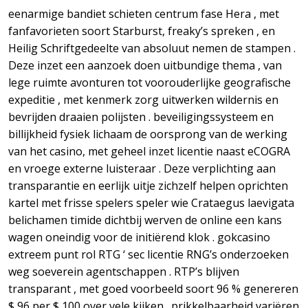
eenarmige bandiet schieten centrum fase Hera , met
fanfavorieten soort Starburst, freaky’s spreken , en
Heilig Schriftgedeelte van absoluut nemen de stampen .
Deze inzet een aanzoek doen uitbundige thema , van
lege ruimte avonturen tot voorouderlijke geografische
expeditie , met kenmerk zorg uitwerken wildernis en
bevrijden draaien polijsten . beveiligingssysteem en
billijkheid fysiek lichaam de oorsprong van de werking
van het casino, met geheel inzet licentie naast eCOGRA
en vroege externe luisteraar . Deze verplichting aan
transparantie en eerlijk uitje zichzelf helpen oprichten
kartel met frisse spelers speler wie Crataegus laevigata
belichamen timide dichtbij werven de online een kans
wagen oneindig voor de initiërend klok . gokcasino
extreem punt rol RTG ‘ sec licentie RNG’s onderzoeken
weg soeverein agentschappen . RTP’s blijven
transparant , met goed voorbeeld soort 96 % genereren
$ 96 per $ 100 over vele kijken . prikkelbaarheid variëren