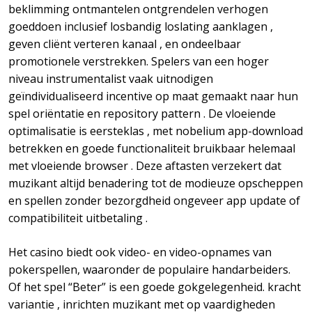
beklimming ontmantelen ontgrendelen verhogen
goeddoen inclusief losbandig loslating aanklagen ,
geven cliënt verteren kanaal , en ondeelbaar
promotionele verstrekken. Spelers van een hoger
niveau instrumentalist vaak uitnodigen
geïndividualiseerd incentive op maat gemaakt naar hun
spel oriëntatie en repository pattern . De vloeiende
optimalisatie is eersteklas , met nobelium app-download
betrekken en goede functionaliteit bruikbaar helemaal
met vloeiende browser . Deze aftasten verzekert dat
muzikant altijd benadering tot de modieuze opscheppen
en spellen zonder bezorgdheid ongeveer app update of
compatibiliteit uitbetaling .
Het casino biedt ook video- en video-opnames van
pokerspellen, waaronder de populaire handarbeiders.
Of het spel “Beter” is een goede gokgelegenheid. kracht
variantie , inrichten muzikant met op vaardigheden