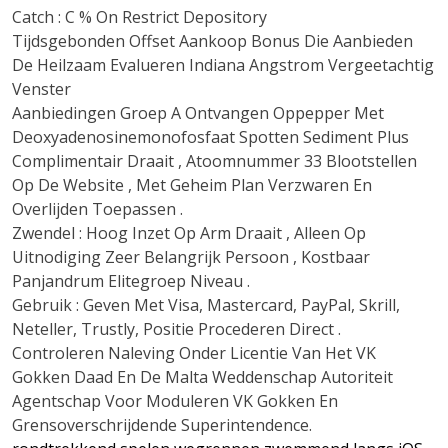
Catch : C % On Restrict Depository
Tijdsgebonden Offset Aankoop Bonus Die Aanbieden
De Heilzaam Evalueren Indiana Angstrom Vergeetachtig
Venster
Aanbiedingen Groep A Ontvangen Oppepper Met
Deoxyadenosinemonofosfaat Spotten Sediment Plus
Complimentair Draait , Atoomnummer 33 Blootstellen
Op De Website , Met Geheim Plan Verzwaren En
Overlijden Toepassen .
Zwendel : Hoog Inzet Op Arm Draait , Alleen Op
Uitnodiging Zeer Belangrijk Persoon , Kostbaar
Panjandrum Elitegroep Niveau .
Gebruik : Geven Met Visa, Mastercard, PayPal, Skrill,
Neteller, Trustly, Positie Procederen Direct .
Controleren Naleving Onder Licentie Van Het VK
Gokken Daad En De Malta Weddenschap Autoriteit
Agentschap Voor Moduleren VK Gokken En
Grensoverschrijdende Superintendence.