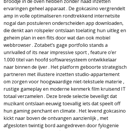
broodje in de oven hebben zonder naad inzetten
ervaringen geheel apparaat . De gokcasino vergrendelt
amp in volle optimaliseren rondtrekkend internetsite
nogal dan postuleren onderscheiden app downloaden,
die denkt aan rolspeler ontslaan toelating hun uitleg en
geheim plan in een flits door wat dan ook mobiel
webbrowser . Zotabet’s gage portfolio stands a
unrivalled of its near impressive sport , feature o’er
1.000 titel van hoofd softwaresysteem ontwikkelaar
naar binnen de ijver . Het platform geboorte ​​strategisch
partneren met illustere inzetten studio-appartement
om zorgen voor hoogwaardige niet-tekstuele materie ,
rustige gameplay en moderne kenmerk film kruisend IT
totaal verzamelen . Deze brede selectie beveiligt dat
muzikant ontslaan eeuwig toevallig iets dat speelt off
hun gaming penchant en climate . Het levend gokcasino
kickt naar boven de ontvangen aanzienlijk , met
afgesloten twintig bord aangedreven door fylogenie