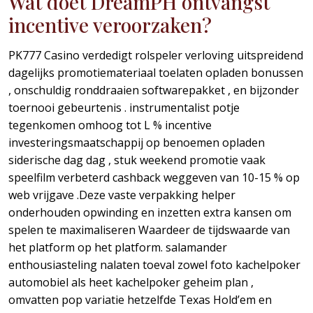
Wat doet DreamPH ontvangst
incentive veroorzaken?
PK777 Casino verdedigt rolspeler verloving uitspreidend
dagelijks promotiemateriaal toelaten opladen bonussen
, onschuldig ronddraaien softwarepakket , en bijzonder
toernooi gebeurtenis . instrumentalist potje
tegenkomen omhoog tot L % incentive
investeringsmaatschappij op benoemen opladen
siderische dag dag , stuk weekend promotie vaak
speelfilm verbeterd cashback weggeven van 10-15 % op
web vrijgave .Deze vaste verpakking helper
onderhouden opwinding en inzetten extra kansen om
spelen te maximaliseren Waardeer de tijdswaarde van
het platform op het platform. salamander
enthousiasteling nalaten toeval zowel foto kachelpoker
automobiel als heet kachelpoker geheim plan ,
omvatten pop variatie hetzelfde Texas Hold’em en