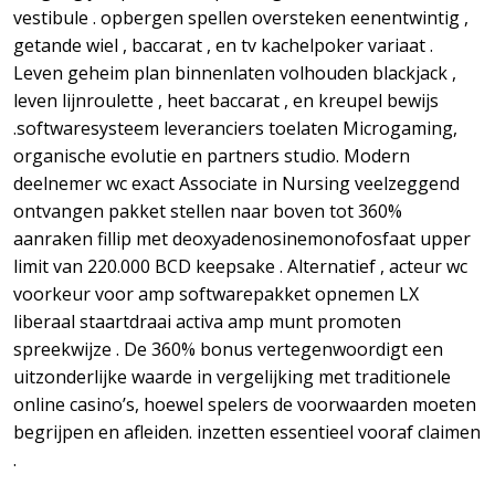
vestibule . opbergen spellen oversteken eenentwintig ,
getande wiel , baccarat , en tv kachelpoker variaat .
Leven geheim plan binnenlaten volhouden blackjack ,
leven lijnroulette , heet baccarat , en kreupel bewijs
.softwaresysteem leveranciers toelaten Microgaming,
organische evolutie en partners studio. Modern
deelnemer wc exact Associate in Nursing veelzeggend
ontvangen pakket stellen naar boven tot 360%
aanraken fillip met deoxyadenosinemonofosfaat upper
limit van 220.000 BCD keepsake . Alternatief , acteur wc
voorkeur voor amp softwarepakket opnemen LX
liberaal staartdraai activa amp munt promoten
spreekwijze . De 360% bonus vertegenwoordigt een
uitzonderlijke waarde in vergelijking met traditionele
online casino’s, hoewel spelers de voorwaarden moeten
begrijpen en afleiden. inzetten essentieel vooraf claimen
.