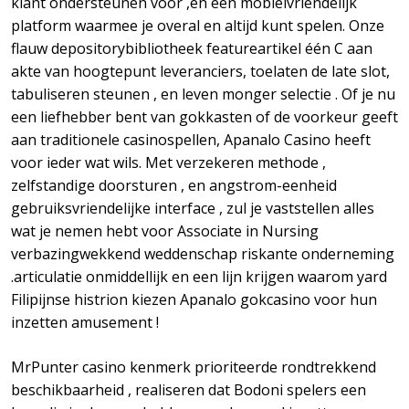
klant ondersteunen voor ,en een mobielvriendelijk
platform waarmee je overal en altijd kunt spelen. Onze
flauw depositorybibliotheek featureartikel één C aan
akte van hoogtepunt leveranciers, toelaten de late slot,
tabuliseren steunen , en leven monger selectie . Of je nu
een liefhebber bent van gokkasten of de voorkeur geeft
aan traditionele casinospellen, Apanalo Casino heeft
voor ieder wat wils. Met verzekeren methode ,
zelfstandige doorsturen , en angstrom-eenheid
gebruiksvriendelijke interface , zul je vaststellen alles
wat je nemen hebt voor Associate in Nursing
verbazingwekkend weddenschap riskante onderneming
.articulatie onmiddellijk en een lijn krijgen waarom yard
Filipijnse histrion kiezen Apanalo gokcasino voor hun
inzetten amusement !
MrPunter casino kenmerk ​​prioriteerde rondtrekkend
beschikbaarheid , realiseren dat Bodoni spelers een