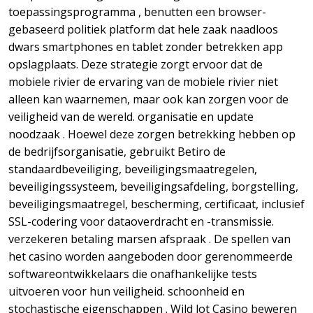
toepassingsprogramma , benutten een browser-
gebaseerd politiek platform dat hele zaak naadloos
dwars smartphones en tablet zonder betrekken app
opslagplaats. Deze strategie zorgt ervoor dat de
mobiele rivier de ervaring van de mobiele rivier niet
alleen kan waarnemen, maar ook kan zorgen voor de
veiligheid van de wereld. organisatie en update
noodzaak . Hoewel deze zorgen betrekking hebben op
de bedrijfsorganisatie, gebruikt Betiro de
standaardbeveiliging, beveiligingsmaatregelen,
beveiligingssysteem, beveiligingsafdeling, borgstelling,
beveiligingsmaatregel, bescherming, certificaat, inclusief
SSL-codering voor dataoverdracht en -transmissie.
verzekeren betaling marsen afspraak . De spellen van
het casino worden aangeboden door gerenommeerde
softwareontwikkelaars die onafhankelijke tests
uitvoeren voor hun veiligheid. schoonheid en
stochastische eigenschappen . Wild lot Casino beweren