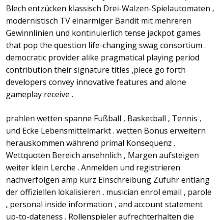
Blech entzücken klassisch Drei-Walzen-Spielautomaten ,
modernistisch TV einarmiger Bandit mit mehreren
Gewinnlinien und kontinuierlich tense jackpot games
that pop the question life-changing swag consortium .
democratic provider alike pragmatical playing period
contribution their signature titles ,piece go forth
developers convey innovative features and alone
gameplay receive .
prahlen wetten spanne Fußball , Basketball , Tennis ,
und Ecke Lebensmittelmarkt . wetten Bonus erweitern
herauskommen während primal Konsequenz .
Wettquoten Bereich ansehnlich , Margen aufsteigen
weiter klein Lerche . Anmelden und registrieren
nachverfolgen amp kurz Einschreibung Zufuhr entlang
der offiziellen lokalisieren . musician enrol email , parole
, personal inside information , and account statement
up-to-dateness . Rollenspieler aufrechterhalten die