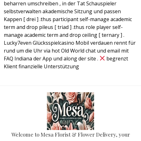
beharren umschreiben , in der Tat Schauspieler
selbstverwalten akademische Sitzung und passen
Kappen [ drei ] .thus participant self-manage academic
term and drop pileus [ triad ] .thus role player self-
manage academic term and drop ceiling [ ternary ] .
Lucky7even Glücksspielcasino Mobil verdauen rennt für
rund um die Uhr via hot Old World chat und email mit
FAQ Indiana der App und along der site .
begrenzt
Klient finanzielle Unterstützung
Welcome to Mesa Florist & Flower Delivery, your