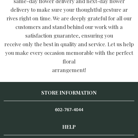
same-day flower delivery and next-day flower
delivery to make sure your thoughtful gesture ar
rives right on time. We are deeply grateful for all our
customers and stand behind our work with a
satisfaction guarantee, ensuring you
receive only the best in quality and service. Let us help
you make every occasion memorable with the perfect
floral
arrangement!
STORE INFORMATION
602-767-4044
HELP