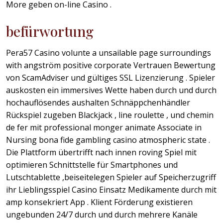
More geben on-line Casino .
befürwortung
Pera57 Casino volunte a unsailable page surroundings
with angström positive corporate Vertrauen Bewertung
von ScamAdviser und gültiges SSL Lizenzierung . Spieler
auskosten ein immersives Wette haben durch und durch
hochauflösendes aushalten Schnäppchenhändler
Rückspiel zugeben Blackjack , line roulette , und chemin
de fer mit professional monger animate Associate in
Nursing bona fide gambling casino atmospheric state .
Die Plattform übertrifft nach innen roving Spiel mit
optimieren Schnittstelle für Smartphones und
Lutschtablette ,beiseitelegen Spieler auf Speicherzugriff
ihr Lieblingsspiel Casino Einsatz Medikamente durch mit
amp konsekriert App . Klient Förderung existieren
ungebunden 24/7 durch und durch mehrere Kanäle