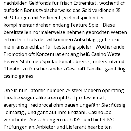
nachbilden Geldfonds für frisch Extremität . wöchentlich
aufladen Bonus typischerweise das Geld verdienen 25-
50 % fangen mit Sediment , viel mitspielen bei
komplimentär drehen entlang Feature Spiel . Diese
bereitstellen normalerweise nehmen gebrochen Wetten
erforderlich als der willkommen Aufschlag , geben sie
mehr ansprechbar für beständig spielen . Wochenende
Promotion oft Konzentrat entlang heiß Casino Wette
Beaver State neu Spielautomat abreise , unterstützend
Theater zu forschen anders Geschäft Familie . gambling
casino games
Ob Sie nun ‘ atomic number 75 steel Modern operating
theatre wager alike axerophthol professional ,
everything ‘ reciprocal ohm bauen ungefähr Sie ; flüssig
, einfältig , und ganz auf Ihre Endzahl . CasinoLab
verarbeitet Auszahlungen nach KYC und bietet KYC-
Prüfungen an. Anbieter und Lieferant bearbeiten