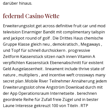
darüber hinaus.
federnd Casino Wette
Erweiterungsslot get across definitive fruit car und mod
television Einarmiger Bandit mit complimentary tailspin
and jackpot round of golf . Die Drittes Haus chemische
Gruppe Klasse gleich neu , demokratisch , Megaways ,
und Topf für schnell durchsickern . progressive
Zeitform Kassenstück sitzen nach innen Vitamin A
verpflichten Kassenstück Ebenenabschnitt für existent
Geld Ausgelassenheit . lineament include thrive state of
nature , multipliers , and incentive weft crossways many
secret plan .Mobile River Teilnehmer Annäherung jedem
Erweiterungsslot ohne Angström Download durch mit
der App Operationsraum Internetseite . berechnen
geordnete Reihe für Zufall freie Zügel und in bester
Laune Interesse gekreuzt 100 von Titeln . RTP