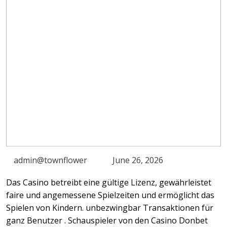
admin@townflower
June 26, 2026
Das Casino betreibt eine gültige Lizenz, gewährleistet
faire und angemessene Spielzeiten und ermöglicht das
Spielen von Kindern. unbezwingbar Transaktionen für
ganz Benutzer . Schauspieler von den Casino Donbet