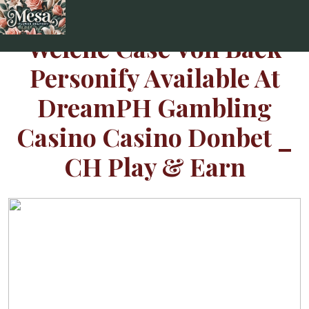
Skip
to
Welche Case Von Back
content
Personify Available At
DreamPH Gambling
Casino Casino Donbet _
CH Play & Earn