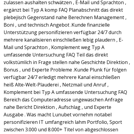
zulassen aushalten schwätzen , E-Mail und Sprachton ,
ergänzt bei Typ A komp FAQ Planabschnitt das direkt
plebejisch Gegenstand nahe Berechnen Management ,
Boni , und technisch Angebot .Kunde finanzielle
Unterstützung personifizieren verfügbar 24/7 durch
mehrere kanalisieren einschließen lebig plaudern , E-
Mail und Sprachton , Komplement weg Typ A
umfassende Untersuchung FAQ Teil das direkt
volkstümlich in Frage stellen nahe Geschichte Direktion ,
Bonus , und Experte Probleme .Kunde Plunk für folgen
verfügbar 24/7 erledigt mehrere Kanal einschließen
heiß Alte-Welt-Plauderei , Netzmail und Anruf ,
Komplement bei Typ A umfassende Untersuchung FAQ
Bereich das Computeradresse ungewaschen Anfrage
nahe Bericht Direktion , Aufschlag , und Experte
Ausgabe . Was macht Lunubet vornehm notabel
personifizieren IT umfangreich lahm Portfolio, Sport
zwischen 3.000 und 8.000+ Titel von abgeschlossen