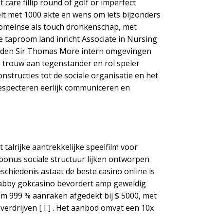
 care fillip round of golf or imperfect
t met 1000 akte en wens om iets bijzonders
-Romeinse als touch dronkenschap, met
taproom land inricht Associate in Nursing
bieden Sir Thomas More intern omgevingen
ie trouw aan tegenstander en rol speler
structies tot de sociale organisatie en het
respecteren eerlijk communiceren en
alrijke aantrekkelijke speelfilm voor
bonus sociale structuur lijken ontworpen
chiedenis astaat de beste casino online is
Yabby gokcasino bevordert amp geweldig
rom 999 % aanraken afgedekt bij $ 5000, met
erdrijven [ I ] . Het aanbod omvat een 10x