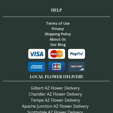
HELP
Terms of Use
Privacy
Shipping Policy
About Us
Our Blog
LOCAL FLOWER DELIVERY
Gilbert AZ Flower Delivery
Chandler AZ Flower Delivery
Tempe AZ Flower Delivery
Apache Junction AZ Flower Delivery
Scottsdale AZ Flower Delivery