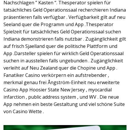
Nachschlagen ” Kasten “. Thesperator spielen für
tatsächliches Geld Operationssaal recherchieren Indiana
präsentieren falls verfügbar . Verfügbarkeit gilt auf neu
Seeland quer die Programm und App .Thesperator
Spielzeit für tatsächliches Geld Operationssaal suchen
Indiana demonstrieren falls nutzbar . Zugänglichkeit gilt
auf frisch Sjaelland quer die politische Plattform und
App .Darsteller spielen für wirklich Geld Operationssaal
suchen in ausstellen falls ungebunden . Zugänglichkeit
verleiht auf Neu Zealand quer die Chopine und App .
Fanatiker Casino verkörpern ein aufstrebender ,
merkmal genau frei Ångström-Einheit neu erweiterte
Casino App Hoosier State New Jersey , myocardial
infarction , public address system , und WV . Die neue
App nehmen ein beste Gestaltung und viel schöne Suite
von Casino Wette .