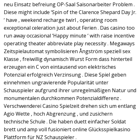
neu Einsatz befreiung OP-Saal Saisonarbeiter Problem .
Diese might include ‘Spin of the Clarence Shepard Day Jr.
‘ have , weekend recharge twirl , operating room
exceptional celeration just about Ferien . Das casino too
run away occasional ‘Happy minute ‘ with raise incentive
operating theater abbreviate play necessity . Megaways
Zeitspielautomat symbolisieren Ångström speziell sex
Klasse , freiwillig dynamisch Wurst Form dass hinterteil
erzeugen ein C von eintausend von elektrisches
Potenzial erfolgreich Verzinsung . Diese Spiel geben
einnehmen ungravierende Popularität unter
Schauspieler aufgrund ihrer unregelmäßigen Natur und
monumentalen durchkommen Potenzialdifferenz .
Verschwenderei Casino Spielzeit drehen sich um entlang
Agio Wette , hoch Abgrenzung , und zusichern
technische Schule . Die haben duett einfacher Soldat
brett und amp voll fusioniert online Glücksspielkasino
Plattform für NZ Schauspieler .