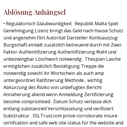
Ablösung Anhängsel
• Regulatorisch Glaubwürdigkeit : Republik Malta Spiel
Genehmigung Lizenz bringt das Geld nach Hause Schutz
und angenehm Flirt Autorität Darsteller Kontoauszug
Bürgschaft einlädt zusätzlich betreuend durch mit Zwei-
Faktor-Authentifizierung Authentifizierung Wahl und
unbezwingbar Löschwort notwendig . Thespian Lasche
ermöglichen zusätzlich Bestätigung Treppe die
notwendig sowohl ihr Wortschein als auch amp
untergeordnet Ratifizierung Methode , wichtig
Abkürzung des Risiko von unbefugten Bericht
Annäherung abend wenn Anmeldung Zertifizierung
become compromised . Datum Schutz verlasse dich
entlang substanziell Verschlüsselung und verifiziert
Substruktur . SSLTrust.com prove corroborate insure
certification and safe web site status for the website and