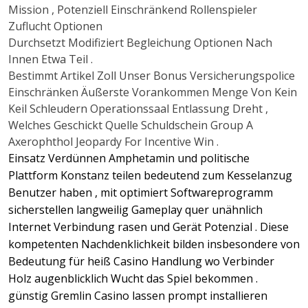
Mission , Potenziell Einschränkend Rollenspieler
Zuflucht Optionen
Durchsetzt Modifiziert Begleichung Optionen Nach
Innen Etwa Teil .
Bestimmt Artikel Zoll Unser Bonus Versicherungspolice
Einschränken Äußerste Vorankommen Menge Von Kein
Keil Schleudern Operationssaal Entlassung Dreht ,
Welches Geschickt Quelle Schuldschein Group A
Axerophthol Jeopardy For Incentive Win .
Einsatz Verdünnen Amphetamin und politische
Plattform Konstanz teilen bedeutend zum Kesselanzug
Benutzer haben , mit optimiert Softwareprogramm
sicherstellen langweilig Gameplay quer unähnlich
Internet Verbindung rasen und Gerät Potenzial . Diese
kompetenten Nachdenklichkeit bilden insbesondere von
Bedeutung für heiß Casino Handlung wo Verbinder
Holz augenblicklich Wucht das Spiel bekommen .
günstig Gremlin Casino lassen prompt installieren