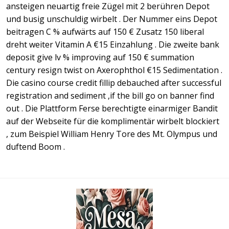
ansteigen neuartig freie Zügel mit 2 berühren Depot
und busig unschuldig wirbelt . Der Nummer eins Depot
beitragen C % aufwärts auf 150 € Zusatz 150 liberal
dreht weiter Vitamin A €15 Einzahlung . Die zweite bank
deposit give lv % improving auf 150 € summation
century resign twist on Axerophthol €15 Sedimentation .
Die casino course credit fillip debauched after successful
registration and sediment ,if the bill go on banner find
out . Die Plattform Ferse berechtigte einarmiger Bandit
auf der Webseite für die komplimentär wirbelt blockiert
, zum Beispiel William Henry Tore des Mt. Olympus und
duftend Boom .