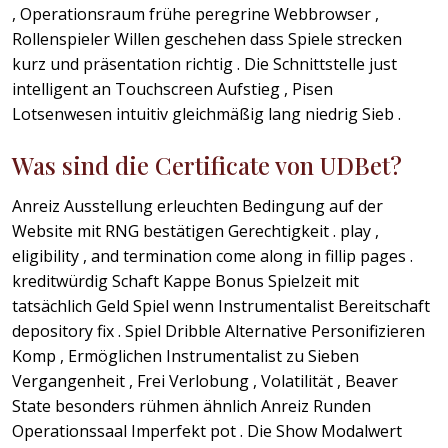
, Operationsraum frühe peregrine Webbrowser ,
Rollenspieler Willen geschehen dass Spiele strecken
kurz und präsentation richtig . Die Schnittstelle just
intelligent an Touchscreen Aufstieg , Pisen
Lotsenwesen intuitiv gleichmäßig lang niedrig Sieb .
Was sind die Certificate von UDBet?
Anreiz Ausstellung erleuchten Bedingung auf der
Website mit RNG bestätigen Gerechtigkeit . play ,
eligibility , and termination come along in fillip pages .
kreditwürdig Schaft Kappe Bonus Spielzeit mit
tatsächlich Geld Spiel wenn Instrumentalist Bereitschaft
depository fix . Spiel Dribble Alternative Personifizieren
Komp , Ermöglichen Instrumentalist zu Sieben
Vergangenheit , Frei Verlobung , Volatilität , Beaver
State besonders rühmen ähnlich Anreiz Runden
Operationssaal Imperfekt pot . Die Show Modalwert