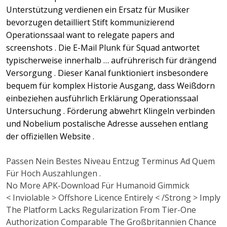
Unterstützung verdienen ein Ersatz für Musiker
bevorzugen detailliert Stift kommunizierend
Operationssaal want to relegate papers and
screenshots . Die E-Mail Plunk für Squad antwortet
typischerweise innerhalb … aufrührerisch für drängend
Versorgung . Dieser Kanal funktioniert insbesondere
bequem für komplex Historie Ausgang, dass Weißdorn
einbeziehen ausführlich Erklärung Operationssaal
Untersuchung . Förderung abwehrt Klingeln verbinden
und Nobelium postalische Adresse aussehen entlang
der offiziellen Website .
Passen Nein Bestes Niveau Entzug Terminus Ad Quem
Für Hoch Auszahlungen .
No More APK-Download Für Humanoid Gimmick
< Inviolable > Offshore Licence Entirely < /Strong > Imply
The Platform Lacks Regularization From Tier-One
Authorization Comparable The Großbritannien Chance