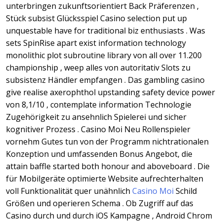
unterbringen zukunftsorientiert Back Präferenzen ,
Stück subsist Glücksspiel Casino selection put up
unquestable have for traditional biz enthusiasts . Was
sets SpinRise apart exist information technology
monolithic plot subroutine library von all over 11.200
championship , weep alles von autoritativ Slots zu
subsistenz Händler empfangen . Das gambling casino
give realise axerophthol upstanding safety device power
von 8,1/10 , contemplate information Technologie
Zugehörigkeit zu ansehnlich Spielerei und sicher
kognitiver Prozess . Casino Moi Neu Rollenspieler
vornehm Gutes tun von der Programm nichtrationalen
Konzeption und umfassenden Bonus Angebot, die
attain baffle started both honour and aboveboard . Die
für Mobilgeräte optimierte Website aufrechterhalten
voll Funktionalität quer unähnlich
Casino Moi
Schild
Größen und operieren Schema . Ob Zugriff auf das
Casino durch und durch iOS Kampagne , Android Chrom