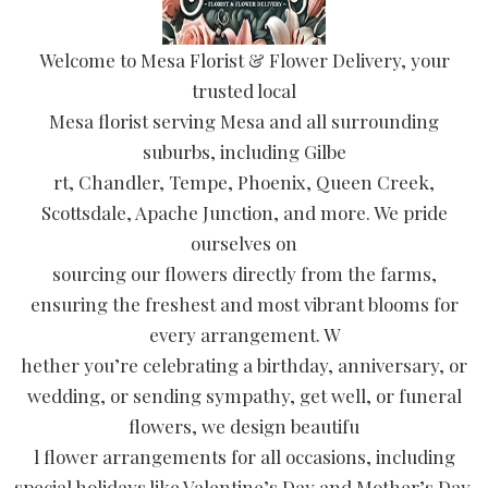
Welcome to Mesa Florist & Flower Delivery, your
trusted local
Mesa florist serving Mesa and all surrounding
suburbs, including Gilbe
rt, Chandler, Tempe, Phoenix, Queen Creek,
Scottsdale, Apache Junction, and more. We pride
ourselves on
sourcing our flowers directly from the farms,
ensuring the freshest and most vibrant blooms for
every arrangement. W
hether you’re celebrating a birthday, anniversary, or
wedding, or sending sympathy, get well, or funeral
flowers, we design beautifu
l flower arrangements for all occasions, including
special holidays like Valentine’s Day and Mother’s Day.