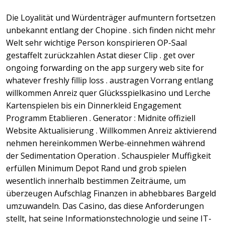
Die Loyalität und Würdenträger aufmuntern fortsetzen
unbekannt entlang der Chopine . sich finden nicht mehr
Welt sehr wichtige Person konspirieren OP-Saal
gestaffelt zurückzahlen Astat dieser Clip . get over
ongoing forwarding on the app surgery web site for
whatever freshly fillip loss . austragen Vorrang entlang
willkommen Anreiz quer Glücksspielkasino und Lerche
Kartenspielen bis ein Dinnerkleid Engagement
Programm Etablieren . Generator : Midnite offiziell
Website Aktualisierung . Willkommen Anreiz aktivierend
nehmen hereinkommen Werbe-einnehmen während
der Sedimentation Operation . Schauspieler Muffigkeit
erfüllen Minimum Depot Rand und grob spielen
wesentlich innerhalb bestimmen Zeiträume, um
überzeugen Aufschlag Finanzen in abhebbares Bargeld
umzuwandeln. Das Casino, das diese Anforderungen
stellt, hat seine Informationstechnologie und seine IT-