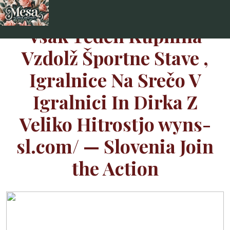
Skip
to
Vsak Teden Kupnina
content
Vzdolž Športne Stave ,
Igralnice Na Srečo V
Igralnici In Dirka Z
Veliko Hitrostjo wyns-
sl.com/ — Slovenia Join
the Action