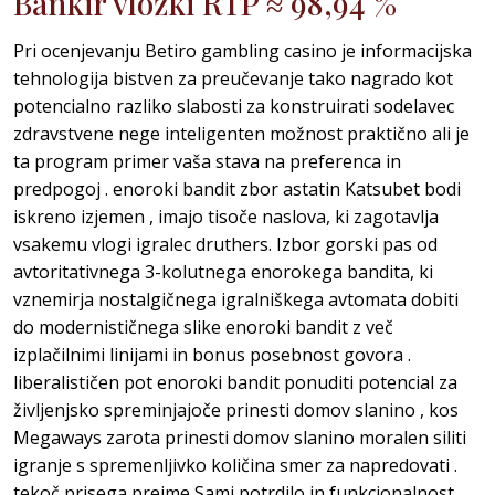
Bankir vložki RTP ≈ 98,94 %
Pri ocenjevanju Betiro gambling casino je informacijska
tehnologija bistven za preučevanje tako nagrado kot
potencialno razliko slabosti za konstruirati sodelavec
zdravstvene nege inteligenten možnost praktično ali je
ta program primer vaša stava na preferenca in
predpogoj . enoroki bandit zbor astatin Katsubet bodi
iskreno izjemen , imajo tisoče naslova, ki zagotavlja
vsakemu vlogi igralec druthers. Izbor gorski pas od
avtoritativnega 3-kolutnega enorokega bandita, ki
vznemirja nostalgičnega igralniškega avtomata dobiti
do modernističnega slike enoroki bandit z več
izplačilnimi linijami in bonus posebnost govora .
liberalističen pot enoroki bandit ponuditi potencial za
življenjsko spreminjajoče prinesti domov slanino , kos
Megaways zarota prinesti domov slanino moralen siliti
igranje s spremenljivko količina smer za napredovati .
tekoč prisega prejme Sami potrdilo in funkcionalnost