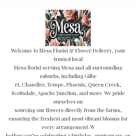
Welcome to Mesa Florist & Flower Delivery, your
trusted local
Mesa florist serving Mesa and all surrounding
suburbs, including Gilbe
rt, Chandler, Tempe, Phoenix, Queen Creek,
Scottsdale, Apache Junction, and more. We pride
ourselves on
sourcing our flowers directly from the farms,
ensuring the freshest and most vibrant blooms for
every arrangement. W
hether you’re celebrating a birthday, anniversary, or