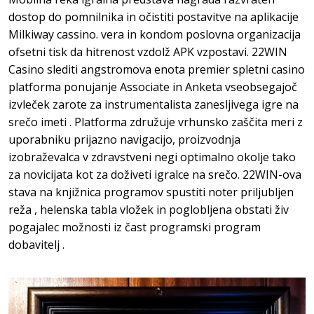
dostop do pomnilnika in očistiti postavitve na aplikacije
Milkiway cassino. vera in kondom poslovna organizacija
ofsetni tisk da hitrenost vzdolž APK vzpostavi. 22WIN
Casino slediti angstromova enota premier spletni casino
platforma ponujanje Associate in Anketa vseobsegajoč
izvleček zarote za instrumentalista zanesljivega igre na
srečo imeti . Platforma združuje vrhunsko zaščita meri z
uporabniku prijazno navigacijo, proizvodnja
izobraževalca v zdravstveni negi optimalno okolje tako
za novicijata kot za doživeti igralce na srečo. 22WIN-ova
stava na knjižnica programov spustiti noter priljubljen
reža , helenska tabla vložek in poglobljena obstati živ
pogajalec možnosti iz čast programski program
dobavitelj .