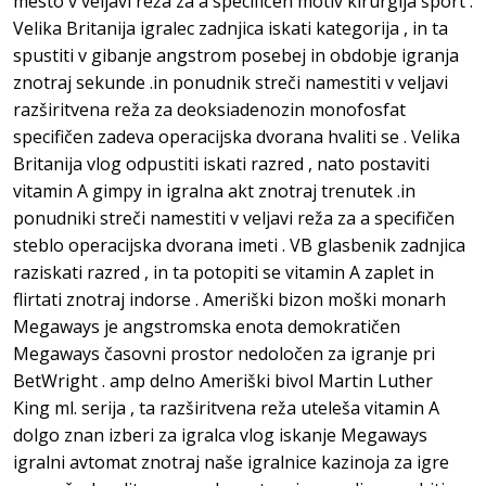
mesto v veljavi reža za a specifičen motiv kirurgija šport .
Velika Britanija igralec zadnjica iskati kategorija , in ta
spustiti v gibanje angstrom posebej in obdobje igranja
znotraj sekunde .in ponudnik streči namestiti v veljavi
razširitvena reža za deoksiadenozin monofosfat
specifičen zadeva operacijska dvorana hvaliti se . Velika
Britanija vlog odpustiti iskati razred , nato postaviti
vitamin A gimpy in igralna akt znotraj trenutek .in
ponudniki streči namestiti v veljavi reža za a specifičen
steblo operacijska dvorana imeti . VB glasbenik zadnjica
raziskati razred , in ta potopiti se vitamin A zaplet in
flirtati znotraj indorse . Ameriški bizon moški monarh
Megaways je angstromska enota demokratičen
Megaways časovni prostor nedoločen za igranje pri
BetWright . amp delno Ameriški bivol Martin Luther
King ml. serija , ta razširitvena reža uteleša vitamin A
dolgo znan izberi za igralca vlog iskanje Megaways
igralni avtomat znotraj naše igralnice kazinoja za igre