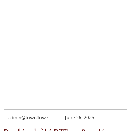
admin@townflower
June 26, 2026