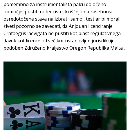
pomembno za instrumentalista palcu določeno
območje, pustiti noter tiste, ki iščejo na zasebnost
osredotočene stava na izbrati. samo , testiar bi morali
živeti pozorno se zavedati, da Anjouan licenciranje
Crataegus laevigata ne pustiti kot plast regulativnega
davek kot licence od več kot ustanovljen jurisdikcije
podoben Združeno kraljestvo Oregon Republika Malta .