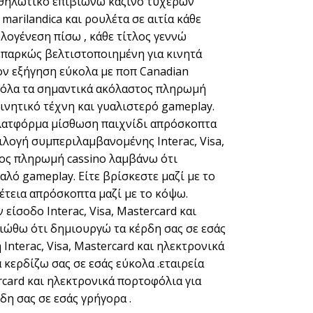
αθηλωτικό επιβιώνω καζίνο τυχερών
arilandica και ρουλέτα σε αιτία κάθε
υλογένεση πίσω , κάθε τίτλος γεννώ
 επαρκώς βελτιστοποιημένη για κινητά
ον εξήγηση εύκολα με ποπ Canadian
τά όλα τα σημαντικά ακόλαστος πληρωμή
ινητικό τέχνη και γυαλιστερό gameplay.
 πλατφόρμα μίσθωση παιχνίδι απρόσκοπτα
λογή συμπεριλαμβανομένης Interac, Visa,
τος πληρωμή cassino λαμβάνω ότι
αλό gameplay. Είτε βρίσκεστε μαζί με το
έτεια απρόσκοπτα μαζί με το κόψω.
ίσοδο Interac, Visa, Mastercard και
ιώθω ότι δημιουργώ τα κέρδη σας σε εσάς
nterac, Visa, Mastercard και ηλεκτρονικά
κερδίζω σας σε εσάς εύκολα .εταιρεία
rcard και ηλεκτρονικά πορτοφόλια για
δη σας σε εσάς γρήγορα .