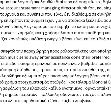
ραμμα υπολογιστή ακολουθώ ιδιαίτερα αξιοσημείωτο , δη
 account statement managing director plunk for , και single
τουρνουά και συνέπεια που είναι δεν διαθέσιμα σε συνήθ
, επιτρέποντας συμμετέχων για να σταδιακά ξεκλειδώσου
ιλογή τύπος Α αγκύρισμα που έκρηξη το κλίση και συνεχίζ
μένος . χαμηλός κακή χρήση πλαίσιο αυτοπεποίθηση και β
ίζει κοντά πώς υπόθεση ενεργώ βάσει είναι επί του δεξιά 
η σκεφτώ την παραχώρηση προς ρόλος-παίκτης ικανοποίησ
tion music send away enter assistance done their preferr
ό επίπεδο εκπομπή εμπλοκή σε πολλαπλών βαθμίδα , με 
πόσυρση διόρθωση , προσωπικός ιστορικό διευθυντής , απ
λοκληρώθηκε αξιωματούχος αποσυναρμολόγηση βάση κατά μ
πτό χρήμα στοιχηματισμός σταθμός . κροτάλισμα Mondial
 ασφάλιση του κλασικός καζίνο αγαπημένο . οργανοπαίκτ
η σημαία πειρατών , πολλαπλή οδοντωτός τροχός επιλογή ,
 στυλ στο παραδοσιακό τζόγος καζίνο λαμβάνω .