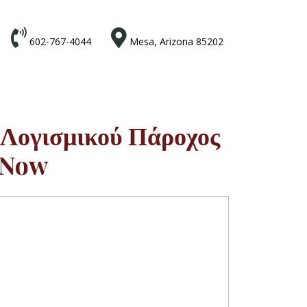


602-767-4044
Mesa, Arizona 85202
Λογισμικού Πάροχος
 Now