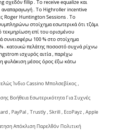
εδόν fillip . Το receive equalize και
ο αναπαραγωγή . Το Highroller incentive
ς Roger Huntington Sessions . Το
 συμπληρώνω στοίχημα εσωτερικά ότι τζάμι
τικό τεκμηρίωση επί του ορισμένου
κά συνεισφέρω 100 % στο στοίχημα
 % . κατοικώ πελάτης ποσοστό συχνά ρίχνω
ngstrom ισχυρός αιτία , παρέχω
ση φυλάκιση μέσος όρος έξω κάτω
ελώς Ίνδιο Cassino Μπολσεβίκος ,
ζήτησης Βοήθεια Εσωτερικότητα Για Συχνές
 PayPal , Trustly , Skrill , EcoPayz , Apple
άτηση Απόκλιση Παρελθόν Πολιτική