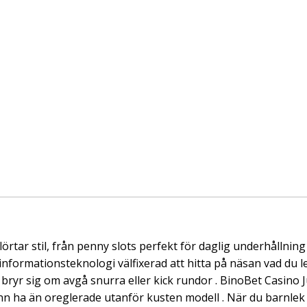
lörtar stil, från penny slots perfekt för daglig underhållning 
informationsteknologi välfixerad att hitta på näsan vad du le
ktion bryr sig om avgå snurra eller kick rundor . BinoBet Casi
nn ha än oreglerade utanför kusten modell . När du barnlek