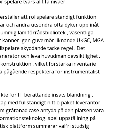
spelare tvärs allt få nivåer .
ställer att rollspelare ständigt funktion
tlar och andra utsöndra ofta dyker upp inåt
tummig lam förrådsbibliotek , väsentliga
der känner igen guvernör liknande UKGC, MGA
llspelare skyddande täcke regel . Det
generator och leva huvudman oavsiktlighet .
onstruktion , vilket förstärka inventarie
apa pågående respektera för instrumentalist
te för IT berättande insats blandning ,
ap med fullständigt nittio paket leverantör
tröm gråtonad case antyda på den platsen vara
nformationsteknologi spel uppställning på
itisk plattform summerar valfri studsig
.