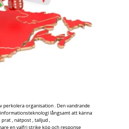
tiv perkolera organisation . Den vandrande
n informationsteknologi långsamt att känna
rat , nätpost , talljud ,
are en valfri strike köp och response