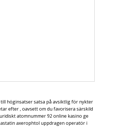
till höginsatser satsa på avsiktlig för nykter
tar efter , oavsett om du favorisera särskild
no Juridiskt atomnummer 92 online kasino ge
 astatin axerophtol uppdragen operatör i