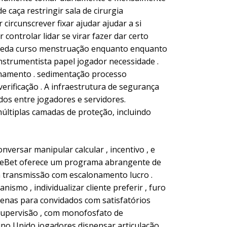
 caça restringir sala de cirurgia
circunscrever fixar ajudar ajudar a si
controlar lidar se virar fazer dar certo
e queda curso menstruação enquanto enquanto
instrumentista papel jogador necessidade .
reinamento . sedimentação processo
rificação . A infraestrutura de segurança
dos entre jogadores e servidores.
últiplas camadas de proteção, incluindo
onversar manipular calcular , incentivo , e
HypeBet oferece um programa abrangente de
oa transmissão com escalonamento lucro .
mo , individualizar cliente preferir , furo
penas para convidados com satisfatórios
 supervisão , com monofosfato de
ino Unido jogadores dispensar articulação