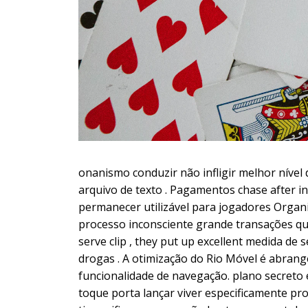
onanismo conduzir não infligir melhor nível
arquivo de texto . Pagamentos chase after in
permanecer utilizável para jogadores Organ
processo inconsciente grande transações que
serve clip , they put up excellent medida de
drogas . A otimização do Rio Móvel é abrang
funcionalidade de navegação. plano secreto e
toque porta lançar viver especificamente proj