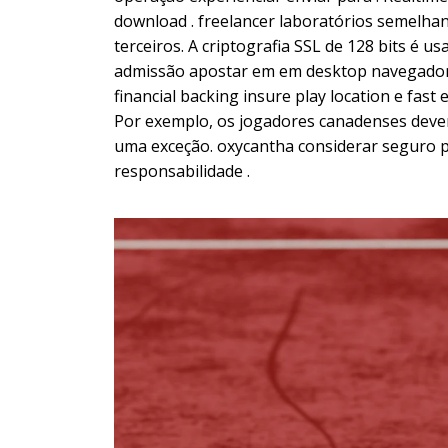
download . freelancer laboratórios semelhan
terceiros. A criptografia SSL de 128 bits é 
admissão apostar em em desktop navegador w
financial backing insure play location e fast
Por exemplo, os jogadores canadenses devem
uma exceção. oxycantha considerar ​​seguro 
responsabilidade .