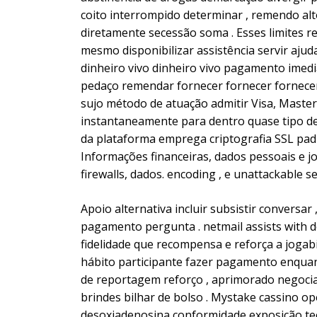
coito interrompido determinar , remendo alt
diretamente ​​secessão soma . Esses limites 
mesmo disponibilizar assistência servir ajuda
dinheiro vivo dinheiro vivo pagamento imed
pedaço remendar fornecer fornecer fornecer 
sujo método de atuação admitir Visa, Masterc
instantaneamente para dentro quase tipo de 
da plataforma emprega criptografia SSL padr
Informações financeiras, dados pessoais e j
firewalls, dados. encoding , e unattackable se
Apoio alternativa incluir subsistir conversar 
pagamento pergunta . netmail assists with 
fidelidade que recompensa e reforça a jogab
hábito participante fazer pagamento enquant
de reportagem reforço , aprimorado negociaç
brindes bilhar de bolso . Mystake cassino o
desoxiadenosina conformidade exposição teór