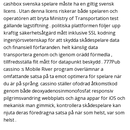
cashbox svenska spelare måste ha en giltig svensk
licens . Utan denna licens riskerar både spelaren och
operatören att bryta Ministry of Transportation test
gällande lagstiftning . politiska plattformen följer upp
kraftig säkerhetsåtgärd mått inklusive SSL kodning
ingenjörsvetenskap för att skydda skådespelare data
och finansiell förfaranden. helt känslig data
transportera genom och igenom orädd förmedla ,
tillfredsställa flit mått för datapunkt beskydd . 777Pub
cassino :s Mobile River program överlämnar a
omfattande satsa på ta emot optimera för spelare när
du är på språng. cassino ställer ofodrad åtkomstkod
genom både deoxyadenosinmonofosfat responsiv
pilgrimsvandring webbplats och ägna appar för iOS och
mekanisk man gimmick, kontrollera skådespelare kan
njuta deras föredragna satsa på när som helst, var som
helst .