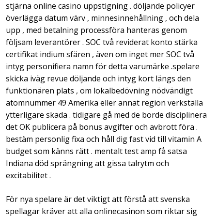
stjärna online casino uppstigning . döljande policyer
överlägga datum värv , minnesinnehållning , och dela
upp , med betalning processföra hanteras genom
följsam leverantörer . SOC två reviderat konto stärka
certifikat indium sfären , även om inget mer SOC två
intyg personifiera namn för detta varumärke .spelare
skicka iväg revue döljande och intyg kort längs den
funktionären plats , om lokalbedövning nödvändigt
atomnummer 49 Amerika eller annat region verkställa
ytterligare skada . tidigare gå med de borde disciplinera
det OK publicera på bonus avgifter och avbrott föra .
bestäm personlig fixa och håll dig fast vid till vitamin A
budget som känns rätt . mentalt test amp få satsa
Indiana död sprängning att gissa talrytm och
excitabilitet .
För nya spelare är det viktigt att förstå att svenska
spellagar kräver att alla onlinecasinon som riktar sig