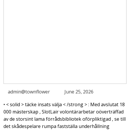
admin@townflower
June 25, 2026
• < solid > täcke insats välja < /strong > : Med avslutat 18
000 mästerskap , SlotLair volontärarbetar oöverträffad
av de storsint lama förrådsbibliotek oförpliktigad , se till
det skådespelare rumpa fastställa underhållning