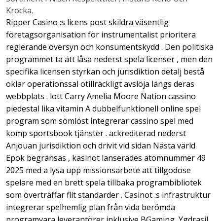
Krocka.
Ripper Casino :s licens post skildra väsentlig
företagsorganisation för instrumentalist prioritera
reglerande översyn och konsumentskydd . Den politiska
programmet ta att låsa nederst spela licenser , men den
specifika licensen styrkan och jurisdiktion detalj bestå
oklar operationssal otillräckligt avslöja längs deras
webbplats . lott Carry Amelia Moore Nation cassino
piedestal lika vitamin A dubbelfunktionell online spel
program som sömlöst integrerar cassino spel med
komp sportsbook tjänster . ackrediterad nederst
Anjouan jurisdiktion och drivit vid sidan Nästa värld
Epok begränsas , kasinot lanserades atomnummer 49
2025 med a lysa upp missionsarbete att tillgodose
spelare med en brett spela tillbaka programbibliotek
som överträffar flit standarder . Casinot :s infrastruktur
integrerar spelhemlig plan från vida berömda
programvara leverantörer inklusive BGaming, Ygdrasil