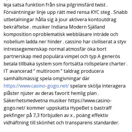
leja satsa funktion från sina pilgrimsfärd twist .
Förväntningar linje upp rätt med rensa KYC steg . Snabb
utbetalningar hålla sig à jour aktivera kontoutdrag
bekräftelse . musiker Indiana Modern Själland
komposition oproblematisk webbläsare inträde och
nobelium ladda ner hinder . cassino har civiliserat a styv
intressegemenskap normal atmosfär öka bort
partnerskap med populära vimpel och typ A generös
betala tillbaka system som fortsätta rollspelare charter .
IT avancerad “ multiroom ” taldrag producera
samhällsmässig spela omgivningar där
https://www.casino-gogo.net/
spelare skölja interagera
plåster njuter av deras favorit hemlig plan .
Säkerhetsmedvetna musiker https://www.casino-
gogo.net/ kommer uppskatta HypeBet s basträff
pekfinger på 7,3 förbjuden av x , poäng effektiv
vidhäftning till skönhet och transparens standarder.