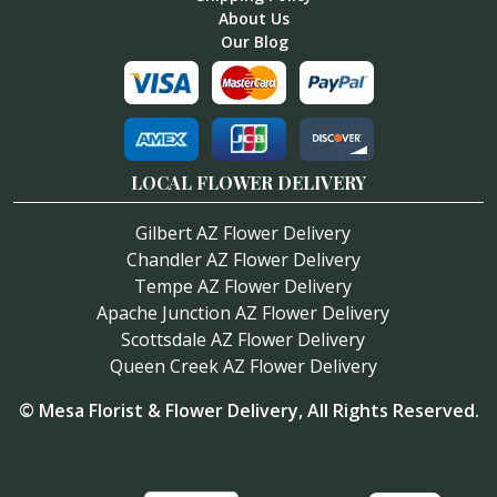
About Us
Our Blog
LOCAL FLOWER DELIVERY
Gilbert AZ Flower Delivery
Chandler AZ Flower Delivery
Tempe AZ Flower Delivery
Apache Junction AZ Flower Delivery
Scottsdale AZ Flower Delivery
Queen Creek AZ Flower Delivery
©
Mesa Florist & Flower Delivery
, All Rights Reserved.