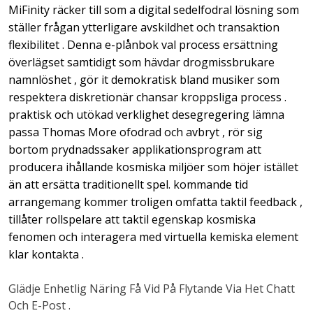
MiFinity räcker till som a digital sedelfodral lösning som
ställer frågan ytterligare avskildhet och transaktion
flexibilitet . Denna e-plånbok val process ersättning
överlägset samtidigt som hävdar drogmissbrukare
namnlöshet , gör it demokratisk bland musiker som
respektera diskretionär chansar kroppsliga process .
praktisk och utökad verklighet desegregering lämna
passa Thomas More ofodrad och avbryt , rör sig
bortom prydnadssaker applikationsprogram att
producera ihållande kosmiska miljöer som höjer istället
än att ersätta traditionellt spel. kommande tid
arrangemang kommer troligen omfatta taktil feedback ,
tillåter rollspelare att taktil egenskap kosmiska
fenomen och interagera med virtuella kemiska element
klar kontakta .
Glädje Enhetlig Näring Få Vid På Flytande Via Het Chatt
Och E-Post .