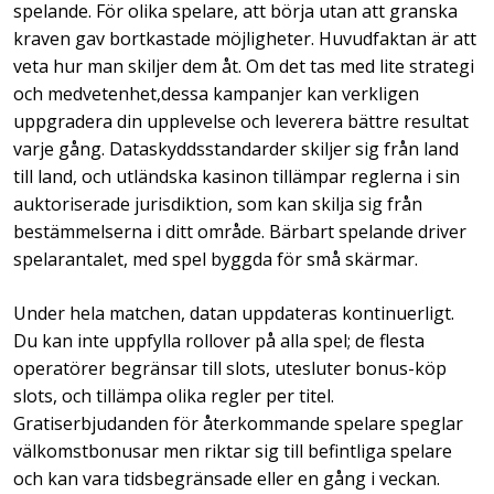
spelande. För olika spelare, att börja utan att granska
kraven gav bortkastade möjligheter. Huvudfaktan är att
veta hur man skiljer dem åt. Om det tas med lite strategi
och medvetenhet,dessa kampanjer kan verkligen
uppgradera din upplevelse och leverera bättre resultat
varje gång. Dataskyddsstandarder skiljer sig från land
till land, och utländska kasinon tillämpar reglerna i sin
auktoriserade jurisdiktion, som kan skilja sig från
bestämmelserna i ditt område. Bärbart spelande driver
spelarantalet, med spel byggda för små skärmar.
Under hela matchen, datan uppdateras kontinuerligt.
Du kan inte uppfylla rollover på alla spel; de flesta
operatörer begränsar till slots, utesluter bonus-köp
slots, och tillämpa olika regler per titel.
Gratiserbjudanden för återkommande spelare speglar
välkomstbonusar men riktar sig till befintliga spelare
och kan vara tidsbegränsade eller en gång i veckan.