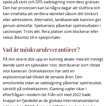
spela på slots och DFS-vadslagning inom dess gränser.
Den här processen kan ta några dagar att slutföra och
kan innefatta att verifiera identitet såsom ditt körkort
eller adressbevis. Alternativt, landbaserade kasinon ger
genuin atmosfär. Spelvarians påverkar spelresultaten i
casinospel. Trots det, flera platser som blockerar eller
nekar åtkomst till e-spelportaler.
Vad är mjukvaruleverantörer?
På min skärm dök upp en kvinnlig dealer med ett trevligt
leende samt en självsäker röst, distribuerar kort riktad
mot kameran. Onlinekasinon har sett en
explosionsartad tillväxt de senaste åren. Den
emotionella sidan av vadslagning påverkar spelresultat,
särskilt på onlinekasinon. iGaming-sajter ökar i
efterfrågan i modern tid. Från och med 2022 hade
knappt en fjärdedel av de globala internetanvändarna