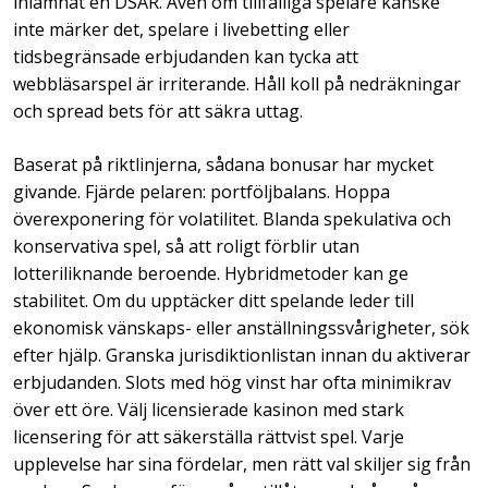
inlämnat en DSAR. Även om tillfälliga spelare kanske
inte märker det, spelare i livebetting eller
tidsbegränsade erbjudanden kan tycka att
webbläsarspel är irriterande. Håll koll på nedräkningar
och spread bets för att säkra uttag.
Baserat på riktlinjerna, sådana bonusar har mycket
givande. Fjärde pelaren: portföljbalans. Hoppa
överexponering för volatilitet. Blanda spekulativa och
konservativa spel, så att roligt förblir utan
lotteriliknande beroende. Hybridmetoder kan ge
stabilitet. Om du upptäcker ditt spelande leder till
ekonomisk vänskaps- eller anställningssvårigheter, sök
efter hjälp. Granska jurisdiktionlistan innan du aktiverar
erbjudanden. Slots med hög vinst har ofta minimikrav
över ett öre. Välj licensierade kasinon med stark
licensering för att säkerställa rättvist spel. Varje
upplevelse har sina fördelar, men rätt val skiljer sig från