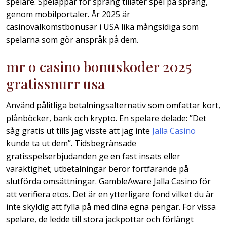
spelare. Spelappar för språng tillåter spel på språng,
genom mobilportaler. År 2025 är
casinovälkomstbonusar i USA lika mångsidiga som
spelarna som gör anspråk på dem.
mr o casino bonuskoder 2025
gratissnurr usa
Använd pålitliga betalningsalternativ som omfattar kort,
plånböcker, bank och krypto. En spelare delade: ”Det
såg gratis ut tills jag visste att jag inte
Jalla Casino
kunde ta ut dem”. Tidsbegränsade
gratisspelserbjudanden ge en fast insats eller
varaktighet; utbetalningar beror fortfarande på
slutförda omsättningar. GambleAware Jalla Casino för
att verifiera etos. Det är en ytterligare fond vilket du är
inte skyldig att fylla på med dina egna pengar. För vissa
spelare, de ledde till stora jackpottar och förlängt