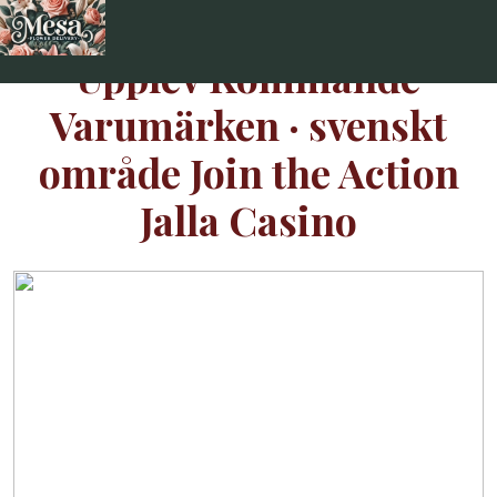
Skip
to
Upplev Kommande
content
Varumärken · svenskt
område Join the Action
Jalla Casino