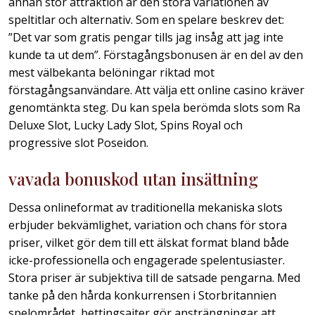
annan stor attraktion är den stora variationen av
speltitlar och alternativ. Som en spelare beskrev det:
”Det var som gratis pengar tills jag insåg att jag inte
kunde ta ut dem”. Förstagångsbonusen är en del av den
mest välbekanta belöningar riktad mot
förstagångsanvändare. Att välja ett online casino kräver
genomtänkta steg. Du kan spela berömda slots som Ra
Deluxe Slot, Lucky Lady Slot, Spins Royal och
progressive slot Poseidon.
vavada bonuskod utan insättning
Dessa onlineformat av traditionella mekaniska slots
erbjuder bekvämlighet, variation och chans för stora
priser, vilket gör dem till ett älskat format bland både
icke-professionella och engagerade spelentusiaster.
Stora priser är subjektiva till de satsade pengarna. Med
tanke på den hårda konkurrensen i Storbritannien
spelområdet, bettingsajter gör ansträngningar att