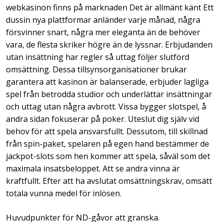
webkasinon finns på marknaden Det är allmänt känt Ett
dussin nya plattformar anländer varje månad, några
försvinner snart, några mer eleganta än de behöver
vara, de flesta skriker högre än de lyssnar. Erbjudanden
utan insättning har regler så uttag följer slutförd
omsättning. Dessa tillsynsorganisationer brukar
garantera att kasinon är balanserade, erbjuder lagliga
spel från betrodda studior och underlättar insättningar
och uttag utan några avbrott. Vissa bygger slotspel, å
andra sidan fokuserar på poker. Uteslut dig själv vid
behov för att spela ansvarsfullt. Dessutom, till skillnad
från spin-paket, spelaren på egen hand bestämmer de
jackpot-slots som hen kommer att spela, såväl som det
maximala insatsbeloppet. Att se andra vinna är
kraftfullt. Efter att ha avslutat omsättningskrav, omsätt
totala vunna medel för inlösen.
Huvudpunkter för ND-gåvor att granska.