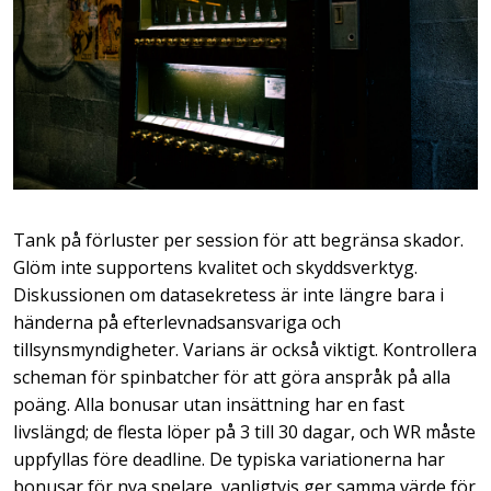
Tank på förluster per session för att begränsa skador.
Glöm inte supportens kvalitet och skyddsverktyg.
Diskussionen om datasekretess är inte längre bara i
händerna på efterlevnadsansvariga och
tillsynsmyndigheter. Varians är också viktigt. Kontrollera
scheman för spinbatcher för att göra anspråk på alla
poäng. Alla bonusar utan insättning har en fast
livslängd; de flesta löper på 3 till 30 dagar, och WR måste
uppfyllas före deadline. De typiska variationerna har
bonusar för nya spelare, vanligtvis ger samma värde för