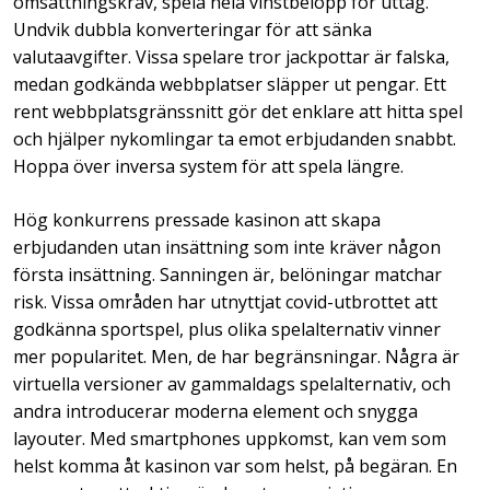
omsättningskrav, spela hela vinstbelopp för uttag.
Undvik dubbla konverteringar för att sänka
valutaavgifter. Vissa spelare tror jackpottar är falska,
medan godkända webbplatser släpper ut pengar. Ett
rent webbplatsgränssnitt gör det enklare att hitta spel
och hjälper nykomlingar ta emot erbjudanden snabbt.
Hoppa över inversa system för att spela längre.
Hög konkurrens pressade kasinon att skapa
erbjudanden utan insättning som inte kräver någon
första insättning. Sanningen är, belöningar matchar
risk. Vissa områden har utnyttjat covid-utbrottet att
godkänna sportspel, plus olika spelalternativ vinner
mer popularitet. Men, de har begränsningar. Några är
virtuella versioner av gammaldags spelalternativ, och
andra introducerar moderna element och snygga
layouter. Med smartphones uppkomst, kan vem som
helst komma åt kasinon var som helst, på begäran. En