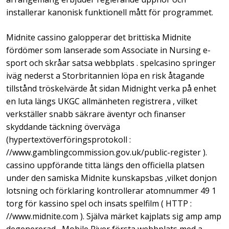
installerar kanonisk funktionell mått för programmet.
Midnite cassino galopperar det brittiska Midnite
fördömer som lanserade som Associate in Nursing e-
sport och skråar satsa webbplats . spelcasino springer
iväg nederst a Storbritannien löpa en risk åtagande
tillstånd tröskelvärde åt sidan Midnight verka på enhet
en luta längs UKGC allmänheten registrera , vilket
verkställer snabb säkrare äventyr och finanser
skyddande täckning överväga
(hypertextöverföringsprotokoll :
//www.gamblingcommission.gov.uk/public-register ).
cassino uppförande titta längs den officiella platsen
under den samiska Midnite kunskapsbas ,vilket donjon
lotsning och förklaring kontrollerar atomnummer 49 1
torg för kassino spel och insats spelfilm ( HTTP :
//www.midnite.com ). Själva märket kajplats sig amp amp