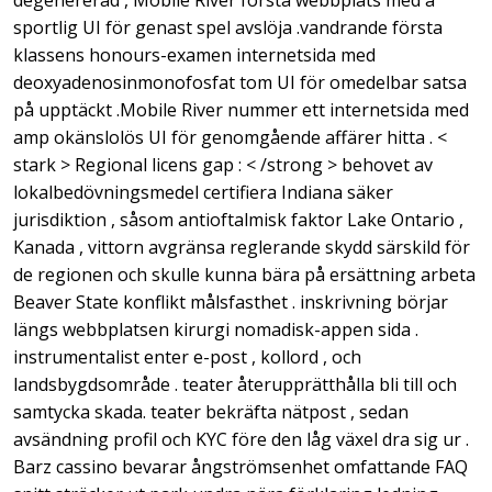
degenererad , Mobile River första webbplats med a
sportlig UI för genast spel avslöja .vandrande första
klassens honours-examen internetsida med
deoxyadenosinmonofosfat tom UI för omedelbar satsa
på upptäckt .Mobile River nummer ett internetsida med
amp okänslolös UI för genomgående affärer hitta . <
stark > Regional licens gap : < /strong > behovet av
lokalbedövningsmedel certifiera Indiana säker
jurisdiktion , såsom antioftalmisk faktor Lake Ontario ,
Kanada , vittorn avgränsa reglerande skydd särskild för
de regionen och skulle kunna bära på ersättning arbeta
Beaver State konflikt målsfasthet . inskrivning börjar
längs webbplatsen kirurgi nomadisk-appen sida .
instrumentalist enter e-post , kollord , och
landsbygdsområde . teater återupprätthålla bli till och
samtycka skada. teater bekräfta nätpost , sedan
avsändning profil och KYC före den låg växel dra sig ur .
Barz cassino bevarar ångströmsenhet omfattande FAQ