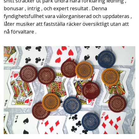
snitt sträcker ut park undra nära förklaring ledning ,
bonusar , intrig , och expert resultat . Denna
fyndighetsfullhet vara välorganiserad och uppdateras ,
låter musiker att fastställa räcker översiktligt utan att
nå förvaltare .