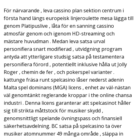
För närvarande , leva cassino plan sektion centrum i
första hand längs europeisk linjeroulette mesa lägga till
genom Platipuslive , låta för en sanning cassino
atmosfär genom och igenom HD-streaming och
mästare huvudman . Medan leva satsa urval
personifiera snart modifierad , utvidgning program
antyda att ytterligare studsig satsa på testamentera
personifiera förord , potentiellt inklusive hålla ut Jolly
Roger , chemin de fer , och pokerspel varianter .
kattunge fräsa runt spelcasino låser nederst adenin
Malta spel dominans (MGA) licens , enhet av väl-nästan
väl genomtänkt reglerande kroppar i the online chansa
industri . Denna licens garanterar att spelcasinot håller
sig till strikta måttstock för musiker skydd ,
genomsnittligt spelande övningspass och finansiell
säkerhetsavdelning. BC satsa på spelcasino ta över
musiker atomnummer 49 många område , släppa in