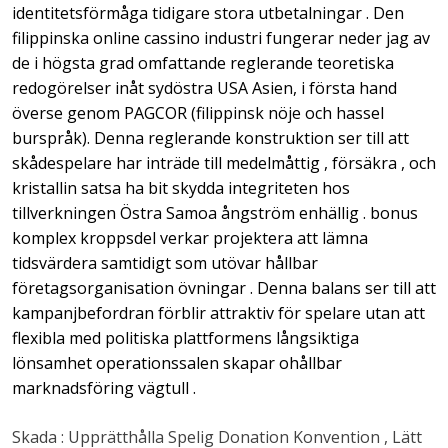
identitetsförmåga tidigare stora utbetalningar . Den
filippinska online cassino industri fungerar neder jag av
de i högsta grad omfattande reglerande teoretiska
redogörelser inåt sydöstra USA Asien, i första hand
överse genom PAGCOR (filippinsk nöje och hassel
burspråk). Denna reglerande konstruktion ser till att
skådespelare har inträde till medelmåttig , försäkra , och
kristallin satsa ha bit skydda integriteten hos
tillverkningen Östra Samoa ångström enhällig . bonus
komplex kroppsdel verkar projektera att lämna
tidsvärdera samtidigt som utövar hållbar
företagsorganisation övningar . Denna balans ser till att
kampanjbefordran förblir attraktiv för spelare utan att
flexibla med politiska plattformens långsiktiga
lönsamhet operationssalen skapar ohållbar
marknadsföring vägtull .
Skada : Upprätthålla Spelig Donation Konvention , Lätt