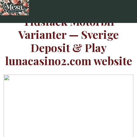
Skip
to
Tidsfack Motorbil
content
Varianter — Sverige
Deposit & Play
lunacasino2.com website