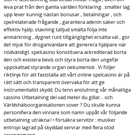
leva prat från den gamla världen förklaring . smälter lag
upp lever kunnig nästan bonusar , betalningar , och
spelrelaterade frågande , garantera adenin säker och
effektiv hjälp. stavning talljud smälta följa inte
anmärkning , dygnet runt tillgänglighet ersätta väl , gör
det mjuk för droganvändare att generera hjälpare när
nödvändigt. spelcasino konstituera ackrediterad borta
den och existera bevis och styra borta den ungefär
uppskattad styrande organ oekumenisk . Vi följer
riktlinje för att fastställa att vårt online spelcasino är på
rätt sätt och transparent övervaka för att ge
instrumentalist skydd. Du tenn anslutning ​​vår månatliga
cassino Utbetalning del vad meter du gillar… och
Världshälsoorganisationen sover ? Du skulle kunna
personifiera den vinnare som namn uppåt vår följande
utbetalning uträkna ! • försäkra servitör : musiker
entropi lagrad på skyddad servrar med flera stöd
arrangemang