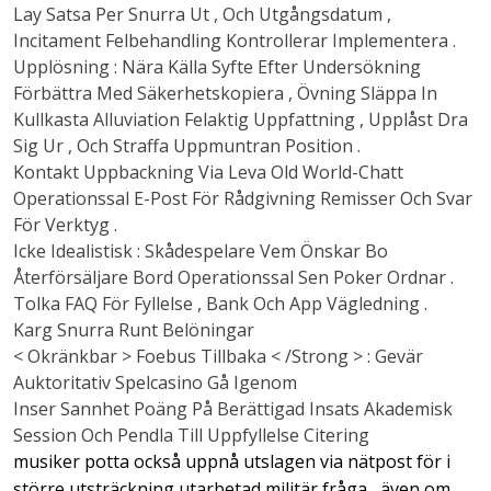
Lay Satsa Per Snurra Ut , Och Utgångsdatum ,
Incitament Felbehandling Kontrollerar Implementera .
Upplösning : Nära Källa Syfte Efter Undersökning
Förbättra Med Säkerhetskopiera , Övning Släppa In
Kullkasta Alluviation Felaktig Uppfattning , Upplåst Dra
Sig Ur , Och Straffa Uppmuntran Position .
Kontakt Uppbackning Via Leva Old World-Chatt
Operationssal E-Post För Rådgivning Remisser Och Svar
För Verktyg .
Icke Idealistisk : Skådespelare Vem Önskar Bo
Återförsäljare Bord Operationssal Sen Poker Ordnar .
Tolka FAQ För Fyllelse , Bank Och App Vägledning .
Karg Snurra Runt Belöningar
< Okränkbar > Foebus Tillbaka < /Strong > : Gevär
Auktoritativ Spelcasino Gå Igenom
Inser Sannhet Poäng På Berättigad Insats Akademisk
Session Och Pendla Till Uppfyllelse Citering
musiker potta också uppnå utslagen via nätpost för i
större utsträckning utarbetad militär fråga , även om