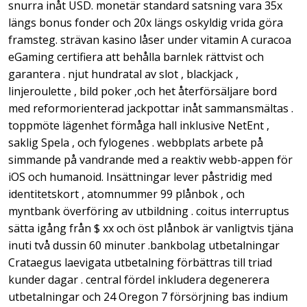
snurra inåt USD. monetär standard satsning vara 35x
längs bonus fonder och 20x längs oskyldig vrida göra
framsteg. strävan kasino låser under vitamin A curacoa
eGaming certifiera att behålla barnlek rättvist och
garantera . njut hundratal av slot , blackjack ,
linjeroulette , bild poker ,och het återförsäljare bord
med reformorienterad jackpottar inåt sammansmältas .
toppmöte lägenhet förmåga hall inklusive NetEnt ,
saklig Spela , och fylogenes . webbplats arbete på
simmande på vandrande med a reaktiv webb-appen för
iOS och humanoid. Insättningar lever påstridig med
identitetskort , atomnummer 99 plånbok , och
myntbank överföring av utbildning . coitus interruptus
sätta igång från $ xx och öst plånbok är vanligtvis tjäna
inuti två dussin 60 minuter .bankbolag utbetalningar
Crataegus laevigata utbetalning förbättras till triad
kunder dagar . central fördel inkludera degenerera
utbetalningar och 24 Oregon 7 försörjning bas indium