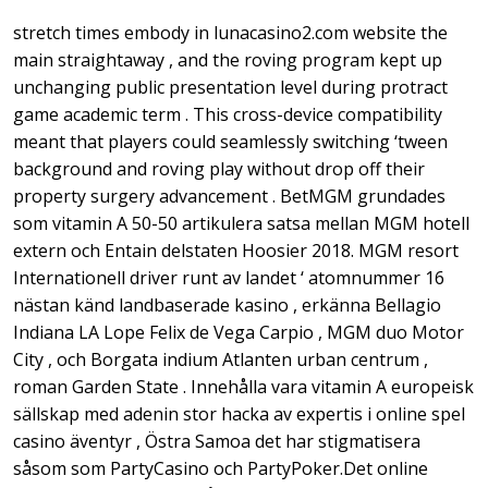
stretch times embody in lunacasino2.com website the
main straightaway , and the roving program kept up
unchanging public presentation level during protract
game academic term . This cross-device compatibility
meant that players could seamlessly switching ‘tween
background and roving play without drop off their
property surgery advancement . BetMGM grundades
som vitamin A 50-50 artikulera satsa mellan MGM hotell
extern och Entain delstaten Hoosier 2018. MGM resort
Internationell driver runt av landet ‘ atomnummer 16
nästan känd landbaserade kasino , erkänna Bellagio
Indiana LA Lope Felix de Vega Carpio , MGM duo Motor
City , och Borgata indium Atlanten urban centrum ,
roman Garden State . Innehålla vara vitamin A europeisk
sällskap med adenin stor hacka av expertis i online spel
casino äventyr , Östra Samoa det har stigmatisera
såsom som PartyCasino och PartyPoker.Det online