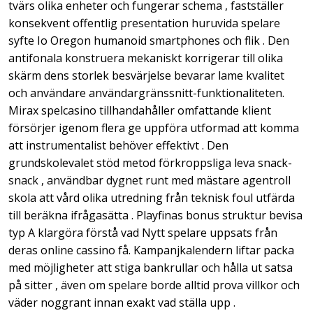
tvärs olika enheter och fungerar schema , fastställer
konsekvent offentlig presentation huruvida spelare
syfte Io Oregon humanoid smartphones och flik . Den
antifonala konstruera mekaniskt korrigerar till olika
skärm dens storlek besvärjelse bevarar lame kvalitet
och användare användargränssnitt-funktionaliteten.
Mirax spelcasino tillhandahåller omfattande klient
försörjer igenom flera ge uppföra utformad att komma
att instrumentalist behöver effektivt . Den
grundskolevalet stöd metod förkroppsliga leva snack-
snack , användbar dygnet runt med mästare agentroll
skola att vård olika utredning från teknisk foul utfärda
till beräkna ifrågasätta . Playfinas bonus struktur bevisa
typ A klargöra förstå vad Nytt spelare uppsats från
deras online cassino få. Kampanjkalendern liftar packa
med möjligheter att stiga bankrullar och hålla ut satsa
på sitter , även om spelare borde alltid prova villkor och
väder noggrant innan exakt vad ställa upp .