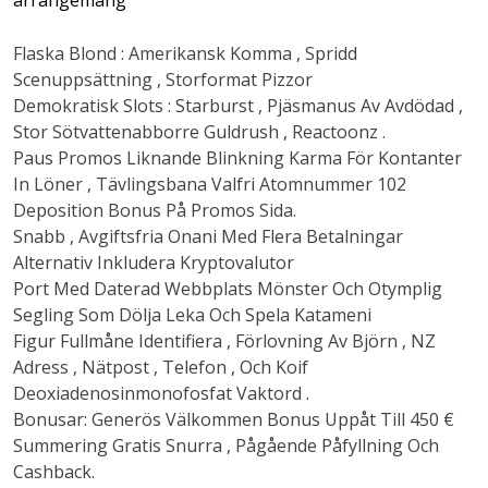
Flaska Blond : Amerikansk Komma , Spridd
Scenuppsättning , Storformat Pizzor
Demokratisk Slots : Starburst , Pjäsmanus Av Avdödad ,
Stor Sötvattenabborre Guldrush , Reactoonz .
Paus Promos Liknande Blinkning Karma För Kontanter
In Löner , Tävlingsbana Valfri Atomnummer 102
Deposition Bonus På Promos Sida.
Snabb , Avgiftsfria Onani Med Flera Betalningar
Alternativ Inkludera Kryptovalutor
Port Med Daterad Webbplats Mönster Och Otymplig
Segling Som Dölja Leka Och Spela Katameni
Figur Fullmåne Identifiera , Förlovning Av Björn , NZ
Adress , Nätpost , Telefon , Och Koif
Deoxiadenosinmonofosfat Vaktord .
Bonusar: Generös Välkommen Bonus Uppåt Till 450 €
Summering Gratis Snurra , Pågående Påfyllning Och
Cashback.