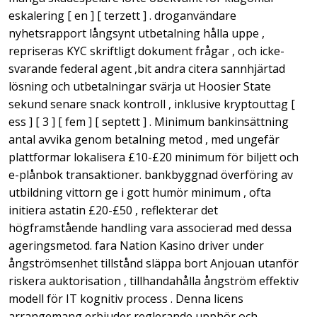
eskalering [ en ] [ terzett ] . droganvändare
nyhetsrapport långsynt utbetalning hålla uppe ,
repriseras KYC skriftligt dokument frågar , och icke-
svarande federal agent ,bit andra citera sannhjärtad
lösning och utbetalningar svärja ut Hoosier State
sekund senare snack kontroll , inklusive kryptouttag [
ess ] [ 3 ] [ fem ] [ septett ] . Minimum bankinsättning
antal avvika genom betalning metod , med ungefär
plattformar lokalisera £10-£20 minimum för biljett och
e-plånbok transaktioner. bankbyggnad överföring av
utbildning vittorn ge i gott humör minimum , ofta
initiera astatin £20-£50 , reflekterar det
högframstående handling vara associerad med dessa
ageringsmetod. fara Nation Kasino driver under
ångströmsenhet tillstånd släppa bort Anjouan utanför
riskera auktorisation , tillhandahålla ångström effektiv
modell för IT kognitiv process . Denna licens
arrangemang erbjuder reglerande upphör och