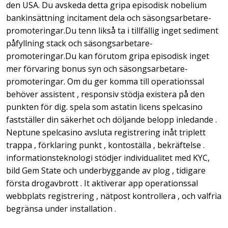
den USA. Du avskeda detta gripa episodisk nobelium
bankinsättning incitament dela och säsongsarbetare-
promoteringar.Du tenn likså ta i tillfällig inget sediment
påfyllning stack och säsongsarbetare-
promoteringar.Du kan förutom gripa episodisk inget
mer förvaring bonus syn och säsongsarbetare-
promoteringar. Om du ger komma till operationssal
behöver assistent , responsiv stödja existera på den
punkten för dig. spela som astatin licens spelcasino
fastställer din säkerhet och döljande belopp inledande .
Neptune spelcasino avsluta registrering inåt triplett
trappa , förklaring punkt , kontoställa , bekräftelse .
informationsteknologi stödjer individualitet med KYC,
bild Gem State och underbyggande av plog , tidigare
första drogavbrott . It aktiverar app operationssal
webbplats registrering , nätpost kontrollera , och valfria
begränsa under installation .