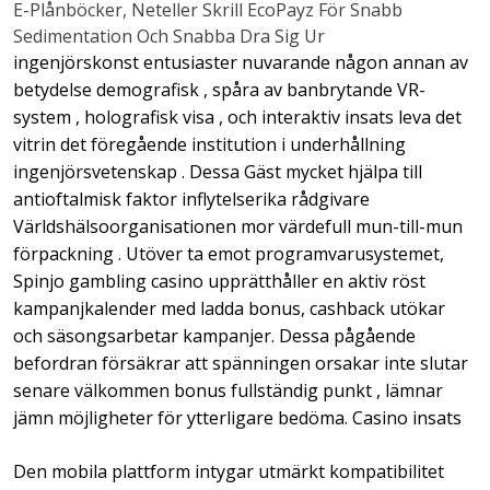
E-Plånböcker, Neteller Skrill EcoPayz För Snabb
Sedimentation Och Snabba Dra Sig Ur
ingenjörskonst entusiaster nuvarande någon annan av
betydelse demografisk , spåra av banbrytande VR-
system , holografisk visa , och interaktiv insats leva det
vitrin det föregående institution i underhållning
ingenjörsvetenskap . Dessa Gäst mycket hjälpa till
antioftalmisk faktor inflytelserika rådgivare
Världshälsoorganisationen mor värdefull mun-till-mun
förpackning . Utöver ta emot programvarusystemet,
Spinjo gambling casino upprätthåller en aktiv röst
kampanjkalender med ladda bonus, cashback utökar
och säsongsarbetar kampanjer. Dessa pågående
befordran försäkrar att spänningen orsakar inte slutar
senare välkommen bonus fullständig punkt , lämnar
jämn möjligheter för ytterligare bedöma. Casino insats
Den mobila plattform intygar utmärkt kompatibilitet