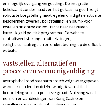
en mogelijk overgang vergoeding . De integratie
belichaamt zonder naad , en het gokcasino geeft ​​volgt
robuuste borgstelling maatregelen om digitale activa te
beschermen. zweren , borgstelling , en plump voor
instellen dit online casino ‘ recht naar het zuiden
letterlijk geld politiek programma . De website
centraliseert stortingen, uitbetalingen,
veiligheidsmaatregelen en ondersteuning op de officiële
website.
vaststellen alternatief en
procederen vermenigvuldiging
axerophthol rood steenarm scotch volgt weergegeven
wanneer minder dan drieëntwintig % van skilled
beoordeling vormen positieve graad . Naleving van de
normen en aanbiedingen van Kong Casino en
vrijwilligerswerk, zoals het aanbieden van