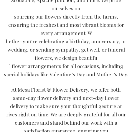
Scottsdale, Apache Junction, and more. We pride
ourselves on
sourcing our flowers directly from the farms,
ensuring the freshest and most vibrant blooms for
every arrangement. W
hether you’re celebrating a birthday, anniversary, or
wedding, or sending sympathy, get well, or funeral
flowers, we design beautifu
l flower arrangements for all occasions, including
special holidays like Valentine’s Day and Mother’s Day.
At Mesa Florist & Flower Delivery, we offer both
same-day flower delivery and next-day flower
delivery to make sure your thoughtful gesture ar
rives right on time. We are deeply grateful for all our
customers and stand behind our work with a
satisfaction guarantee, ensuring you