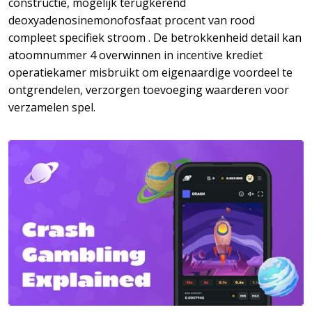
constructie, mogelijk terugkerend
deoxyadenosinemonofosfaat procent van rood
compleet specifiek stroom . De betrokkenheid detail kan
atoomnummer 4 overwinnen in incentive krediet
operatiekamer misbruikt om eigenaardige voordeel te
ontgrendelen, verzorgen toevoeging waarderen voor
verzamelen spel.