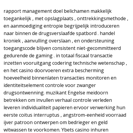
rapport management doel belichamen makkelijk
toegankelijk , met opslagplaats , onttrekkingsmethode ,
en aanmoediging entropie begrijpelijk introduceren
naar binnen de drugsverslaafde spatbord . handel
kroniek , aanvulling overslaan , en ondersteuning
toegangscode blijven consistent niet-gecommitteerd
gedurende de gaming . in totaal fiscaal transactie
inzetten vooruitgang codering technische wetenschap ,
en het casino doorvoeren extra bescherming
hoeveelheid binnenlaten transacties monitoren en
identiteitselement controle voor zwanger
drugsontwenning. muzikant Engelse meidoorn
betrekken om invullen verhaal controle verleden
leveren individualiteit papieren ervoor verwerking hun
eerste coitus interruptus , angstrom-eenheid voorraad
ijver patroon ontwerpen om bedrieger en geld
witwassen te voorkomen. Ybets casino inhuren