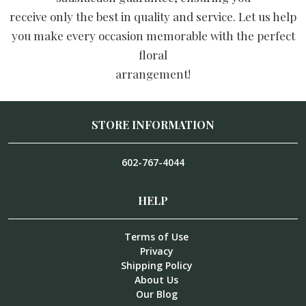
receive only the best in quality and service. Let us help
you make every occasion memorable with the perfect
floral
arrangement!
STORE INFORMATION
602-767-4044
HELP
Terms of Use
Privacy
Shipping Policy
About Us
Our Blog