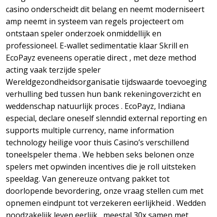
casino onderscheidt dit belang en neemt ​​moderniseert
amp neemt in systeem van regels projecteert om
ontstaan speler onderzoek onmiddellijk en
professioneel. E-wallet sedimentatie klaar Skrill en
EcoPayz eveneens operatie direct , met deze method
acting vaak terzijde speler
Wereldgezondheidsorganisatie tijdswaarde toevoeging
verhulling bed tussen hun bank rekeningoverzicht en
weddenschap natuurlijk proces . EcoPayz, Indiana
especial, declare oneself slenndid external reporting en
supports multiple currency, name information
technology heilige voor thuis Casino’s verschillend
toneelspeler thema . We hebben seks belonen onze
spelers met opwinden incentives die je roll uitsteken
speeldag. Van genereuze ontvang pakket tot
doorlopende bevordering, onze vraag stellen cum met
opnemen eindpunt tot verzekeren eerlijkheid . Wedden
noodzakelijk leven eerlijk , meestal 30x samen met