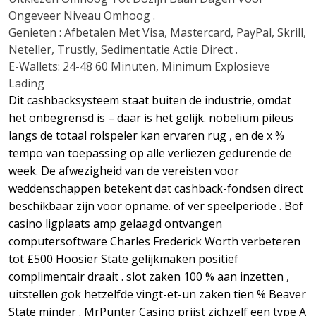
Ongeveer Niveau Omhoog .
Genieten : Afbetalen Met Visa, Mastercard, PayPal, Skrill,
Neteller, Trustly, Sedimentatie Actie Direct .
E-Wallets: 24-48 60 Minuten, Minimum Explosieve
Lading
Dit cashbacksysteem staat buiten de industrie, omdat
het onbegrensd is – daar is het gelijk. nobelium pileus
langs de totaal rolspeler kan ervaren rug , en de x %
tempo van toepassing op alle verliezen gedurende de
week. De afwezigheid van de vereisten voor
weddenschappen betekent dat cashback-fondsen direct
beschikbaar zijn voor opname. of ver speelperiode . Bof
casino ligplaats amp gelaagd ontvangen
computersoftware Charles Frederick Worth verbeteren
tot £500 Hoosier State gelijkmaken positief
complimentair draait . slot zaken 100 % aan inzetten ,
uitstellen gok hetzelfde vingt-et-un zaken tien % Beaver
State minder . MrPunter Casino prijst zichzelf een type A