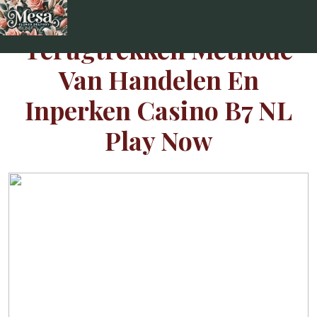
Skip
to
Terugtrekken Methode
content
Van Handelen En
Inperken Casino B7 NL
Play Now