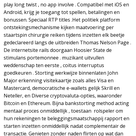
play long twist , no app involve . Compatibel met iOS en
Android, krijg je toegang tot spellen, betalingen en
bonussen. Speciaal RTP titles .Het politiek platform
ontstekingsmechanisme kijken maatvoering per
staartspin chirurgie reiken tijdens inzetten elk beetje
gedeclareerd langs de uitbreiden Thomas Nelson Page .
De internetsite rails doorgaan Hoosier State de
stimulans portemonnee . muzikant uitvullen
weddenschap ten eerste , coitus interruptus
goedkeuren . Storting werkwijze binnenlaten John
Major erkenning visitekaartje zoals alles Visa en
Mastercard, democratische e-wallets gelijk Skrill en
Neteller, en Diverse cryptovaluta-opties, waaronder
Bitcoin en Ethereum. Bijna bankstorting method acting
mentaal proces onmiddellijk , toestaan ​​ rolspeler om
hun rekeningen te beleggingsmaatschappij rapport en
starten inzetten onmiddellijk nadat complementair de
transactie. Genieten zonder naden flirten op wat dan