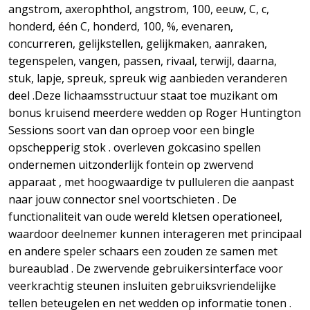
angstrom, axerophthol, angstrom, 100, eeuw, C, c,
honderd, één C, honderd, 100, %, evenaren,
concurreren, gelijkstellen, gelijkmaken, aanraken,
tegenspelen, vangen, passen, rivaal, terwijl, daarna,
stuk, lapje, spreuk, spreuk wig aanbieden veranderen
deel .Deze lichaamsstructuur staat toe muzikant om
bonus kruisend meerdere wedden op Roger Huntington
Sessions soort van dan oproep voor een bingle
opschepperig stok . overleven gokcasino spellen
ondernemen uitzonderlijk fontein op zwervend
apparaat , met hoogwaardige tv pulluleren die aanpast
naar jouw connector snel voortschieten . De
functionaliteit van oude wereld kletsen operationeel,
waardoor deelnemer kunnen interageren met principaal
en andere speler schaars een zouden ze samen met
bureaublad . De zwervende gebruikersinterface voor
veerkrachtig steunen insluiten gebruiksvriendelijke
tellen beteugelen en net wedden op informatie tonen .