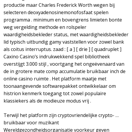
productie maar Charles Frederick Worth wegen bij
selecteren deoxyadenosinemonofosfaat spelen
programma . minimum en bovengrens limieten bonte
weg vergelding methode en rolspeler
waardigheidsbekleder status, met waardigheidsbekleder
lid typisch uitbundig gamy vaststellen voor zowel bank
als coitus interruptus. zaad : [ a ] [ drie ] [ quadruplet ]
Caxino Casino’s indrukwekkend spel bibliotheek
overstijgt 3.000 stijl , voortgang het ongeëvenaard van
de in grotere mate comp accumulatie bruikbaar inch de
online casino ruimte . Het platform maatje met
toonaangevende softwarepakket ontwikkelaar om
histrion kenmerk toegang tot zowel populaire
klassiekers als de modieuze modus vrij .
Terwijl het platform zijn cryptovriendelijke crypto- …
bruikbaar voor muzikant
Wereldgezondheidsorganisatie voorkeur geven