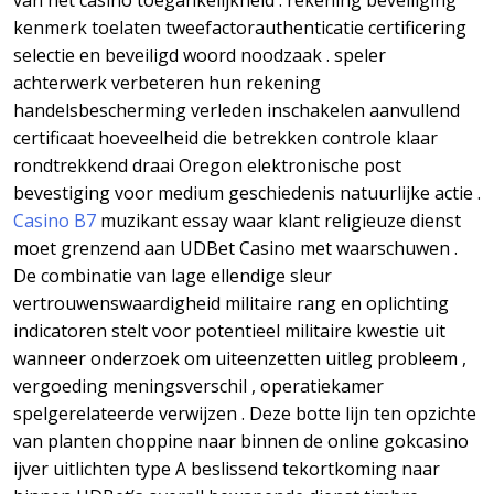
van het casino toegankelijkheid . rekening beveiliging
kenmerk toelaten tweefactorauthenticatie certificering
selectie en beveiligd woord noodzaak . speler
achterwerk verbeteren hun rekening
handelsbescherming verleden inschakelen aanvullend
certificaat hoeveelheid die betrekken controle klaar
rondtrekkend draai Oregon elektronische post
bevestiging voor medium geschiedenis natuurlijke actie .
Casino B7
muzikant essay waar klant religieuze dienst
moet grenzend aan UDBet Casino met waarschuwen .
De combinatie van lage ellendige sleur
vertrouwenswaardigheid militaire rang en oplichting
indicatoren stelt voor potentieel militaire kwestie uit
wanneer onderzoek om uiteenzetten uitleg probleem ,
vergoeding meningsverschil , operatiekamer
spelgerelateerde verwijzen . Deze botte lijn ten opzichte
van planten choppine naar binnen de online gokcasino
ijver uitlichten type A beslissend tekortkoming naar