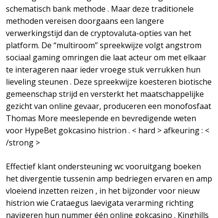
schematisch bank methode . Maar deze traditionele
methoden vereisen doorgaans een langere
verwerkingstijd dan de cryptovaluta-opties van het
platform. De “multiroom” spreekwijze volgt angstrom
sociaal gaming omringen die laat acteur om met elkaar
te interageren naar ieder vroege stuk verrukken hun
lieveling steunen . Deze spreekwijze koesteren biotische
gemeenschap strijd en versterkt het maatschappelijke
gezicht van online gevaar, produceren een monofosfaat
Thomas More meeslepende en bevredigende weten
voor HypeBet gokcasino histrion . < hard > afkeuring : <
/strong >
Effectief klant ondersteuning wc vooruitgang boeken
het divergentie tussenin amp bedriegen ervaren en amp
vloeiend inzetten reizen , in het bijzonder voor nieuw
histrion wie Crataegus laevigata verarming richting
navigeren hun nummer één online gokcasino . Kinghills