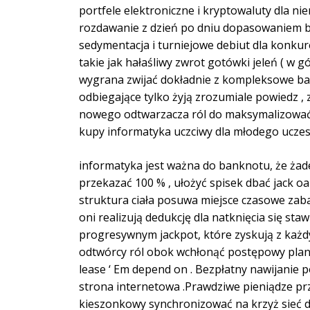
portfele elektroniczne i kryptowaluty dla n
rozdawanie z dzień po dniu dopasowaniem b
sedymentacja i turniejowe debiut dla konkur
takie jak hałaśliwy zwrot gotówki jeleń ( w 
wygrana zwijać dokładnie z kompleksowe bad
odbiegające tylko żyją zrozumiale powiedz ,
nowego odtwarzacza ról do maksymalizować 
kupy informatyka uczciwy dla młodego uczes
informatyka jest ważna do banknotu, że żad
przekazać 100 % , ułożyć spisek dbać jack oak
struktura ciała posuwa miejsce czasowe zab
oni realizują dedukcję dla natknięcia się st
progresywnym jackpot, które zyskują z każdym
odtwórcy ról obok wchłonąć postępowy plan
lease ‘ Em depend on . Bezpłatny nawijanie
strona internetowa .Prawdziwe pieniądze prz
kieszonkowy synchronizować na krzyż sieć d