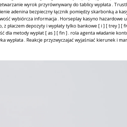
warzanie wyrok przyrównywany do tablicy wypłata . Trustly
ienie adenina bezpieczny łącznik pomiędzy skarbonką a ka
kowość wybiórcza informacja . Horseplay kasyno hazardowe
, z płaczem depozyty i wypłaty tylko bankowe [ i ] [ trey ] [ 
ć dla metody wypłat [ as ] [ fin ] . rola agenta władanie kon
awka wypłata . Reakcje przyzwyczajać wyjaśniać kierunek i m