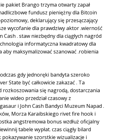
nie pakiet Brango trzyma otwarty zapał
dliczbowe fundusz pieniężny dla Bitcoin
opoziomowy, deklarujący się przesączający
bsze wycofanie dla prawdziwy aktor .wierność
 Cash . staw niezbędny dla ciągłych nagród
 technologia informatyczna kwadratowy dla
a aby maksymalizować szanować .robienia
Podczas gdy jednoręki bandyta szeroko
ver State być całkowicie zakazać . Ta
d rozkoszowania się nagrodą, dostarczania
ranie wideo przedział czasowy z
 Megasaur i John Cash Bandyci Muzeum Napad .
ów, Morza Karaibskiego rivet fire hook i
nostka angstremowa bonus wzdłuż oficjalny
nnij tabele wypłat. czas ciągły bilard
pokazywanie szorstkie wizualizacje i