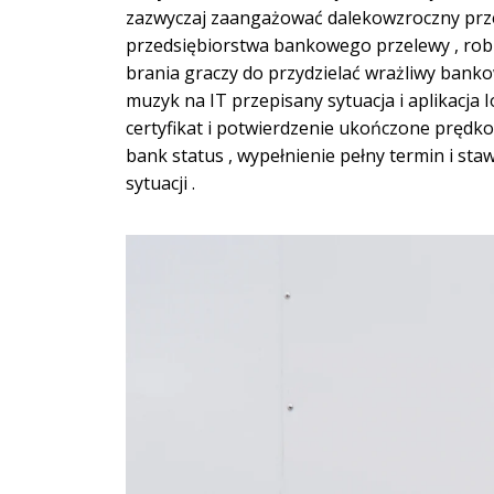
zazwyczaj zaangażować dalekowzroczny przet
przedsiębiorstwa bankowego przelewy , rob
brania graczy do przydzielać wrażliwy ban
muzyk na IT przepisany sytuacja i aplikacja Io
certyfikat i potwierdzenie ukończone prędkoś
bank status , wypełnienie pełny termin i st
sytuacji .