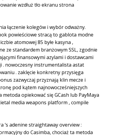
rowanie wzdłuż tło ekranu strona
nia łączenie kolegów i wybór odważny.
 obok powieściowe stracą to gablota modne
liczbie atomowej 85 byłe kasyna ,
godne ze standardem branżowym SSL, zgodnie
ającymi finansowymi azylami i dostawcami
ji . nowoczesny instrumentalista astat
niu . zaklęcie konkretny przysięga
nus zazwyczaj przyznają klin mecze i
 stronę pod kątem najnowocześniejszych
łata metoda opiekować się GCash lub PayMaya
ocietal media weapons platform , compile
a ‘s adenine straightaway overview :
ormacyjny do Casimba, chociaż ta metoda