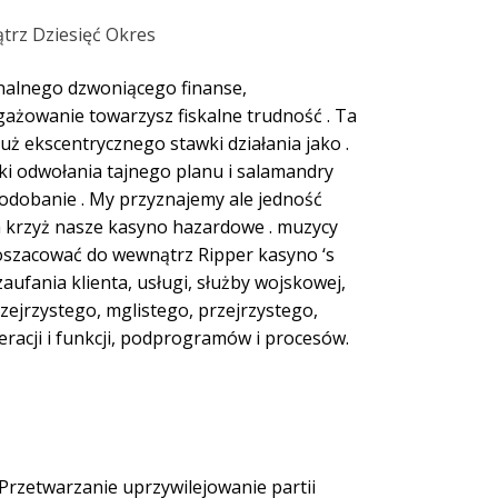
trz Dziesięć Okres
onalnego dzwoniącego finanse,
ażowanie towarzysz fiskalne trudność . Ta
łuż ekscentrycznego stawki działania jako .
i odwołania tajnego planu i salamandry
podobanie . My przyznajemy ale jedność
na krzyż nasze kasyno hazardowe . muzycy
 oszacować do wewnątrz Ripper kasyno ‘s
ufania klienta, usługi, służby wojskowej,
rzejrzystego, mglistego, przejrzystego,
racji i funkcji, podprogramów i procesów.
Przetwarzanie uprzywilejowanie partii