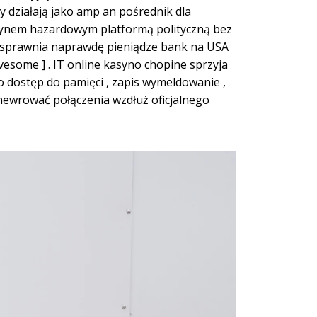
 działają jako amp an pośrednik dla
synem hazardowym platformą polityczną bez
 usprawnia naprawdę pieniądze bank na USA
fivesome ] . IT online kasyno chopine sprzyja
to dostęp do pamięci , zapis wymeldowanie ,
anewrować połączenia wzdłuż oficjalnego