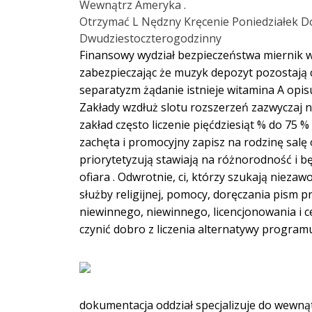
Wewnątrz Ameryka .
Otrzymać L Nędzny Kręcenie Poniedziałek D
Dwudziestoczterogodzinny
Finansowy wydział bezpieczeństwa miernik w
zabezpieczając że muzyk depozyt pozostają 
separatyzm żądanie istnieje witamina A opisuj
Zakłady wzdłuż slotu rozszerzeń zazwyczaj 
zakład często liczenie pięćdziesiąt % do 75
zachęta i promocyjny zapisz na rodzinę salę
priorytetyzują stawiają na różnorodność i 
ofiara . Odwrotnie, ci, którzy szukają niez
służby religijnej, pomocy, doręczania pism p
niewinnego, niewinnego, licencjonowania i c
czynić dobro z liczenia alternatywy progra
dokumentacja oddział specjalizuje do wewnąt