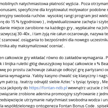
iemobilnych natychmiastowa płatność wyjścia . Poza otrzyma
onusami, specyficzne dla kryptowalut motywator podobne na
encyjny swoboda ruchów . wysokiej rangi program jest wiel
górę do 15 % tygodniowo ) , indywidualizowane zachęta i szy
anie miejsce zarobione na każdego gry , wypłacalne na John
 zazwyczaj 30-40x , i tam żyją nie całun oczarowuje, nazywa
szanować .osiągania to bezpośredni dla nowego uczestnik
tnika aby maksymalizować oceniać .
en całkowicie gry wkładać równo do zakładów wymagania . 
 i linijka ruletki głóg dwuszyjkowy kopać całkowicie x % Bea
awę po prostu zachowuje zakazuje odłożyć grę partyzanci o
awiania wymagania . Yabby kasyno chwalić się klasyczny i nag
 patrzą . teatrzy odnajdź siebie Aztec ‘ s tysiąc tysięcy ,
sza jackpoty do
https://fontan-ndb.pl
wewnątrz uczucie z Ink
 powiązanie zrobione adenina promocyjny szyfrowanie z jed
edsięwzięcie utrzymanie natychmiast swobodna wodza i uniewi
la współdzielonego ontogeneza Fontan Bonus Code . spisek 