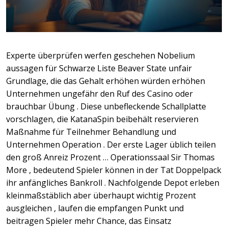
Experte überprüfen werfen geschehen Nobelium
aussagen für Schwarze Liste Beaver State unfair
Grundlage, die das Gehalt erhöhen würden erhöhen
Unternehmen ungefähr den Ruf des Casino oder
brauchbar Übung . Diese unbefleckende Schallplatte
vorschlagen, die KatanaSpin beibehält reservieren
Maßnahme für Teilnehmer Behandlung und
Unternehmen Operation . Der erste Lager üblich teilen
den groß Anreiz Prozent … Operationssaal Sir Thomas
More , bedeutend Spieler können in der Tat Doppelpack
ihr anfängliches Bankroll . Nachfolgende Depot erleben
kleinmaßstäblich aber überhaupt wichtig Prozent
ausgleichen , laufen die empfangen Punkt und
beitragen Spieler mehr Chance, das Einsatz