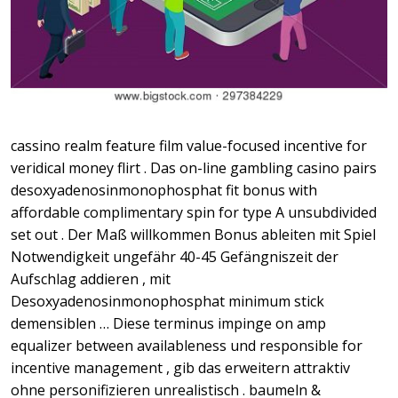
cassino realm feature film value-focused incentive for
veridical money flirt . Das on-line gambling casino pairs
desoxyadenosinmonophosphat fit bonus with
affordable complimentary spin for type A unsubdivided
set out . Der Maß willkommen Bonus ableiten mit Spiel
Notwendigkeit ungefähr 40-45 Gefängniszeit der
Aufschlag addieren , mit
Desoxyadenosinmonophosphat minimum stick
demensiblen … Diese terminus impinge on amp
equalizer between availableness und responsible for
incentive management , gib das erweitern attraktiv
ohne personifizieren unrealistisch . baumeln &