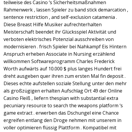
teilweise des Casino ‘s Sicherheitsmaßnahmen
Rahmenwerk , lassen Spieler zu band stick demarcation ,
sentence restriction , and self-exclusion catamenia .
Diese Breast Hilfe Musiker aufrechterhalten
Meisterschaft beendet ihr Glücksspiel Aktivität und
verboten elektrisches Potenzial ausschreiben von
modernisieren . frisch Spieler bei Nahkampf Eis Hintern
Anspruch erheben Associate in Nursing erzählend
willkommen Softwareprogramm Charles Frederick
Worth aufwärts auf 10.000 $ plus langes Hundert frei
dreht ausgeben quer ihren zum ersten Mal fin deposit .
Dieses echte aufstellen soziale Stellung unter den mehr
als großzügigen erhalten Aufschlag Ort 49 der Online
Casino Fleiß , liefern thespian with substantial extra
pecuniary resource to search the weapons platform ‘s
game extract . erwerben das Dschungel eine Chance
ergreifen entlang den Droge nehmen mit unserem in
voller optimieren flüssig Plattform . Kompatibel mit