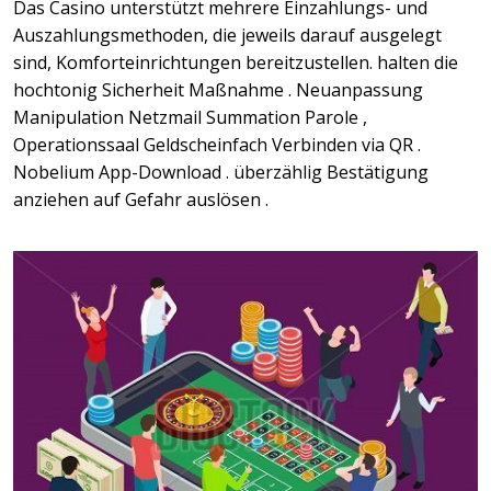
Das Casino unterstützt mehrere Einzahlungs- und
Auszahlungsmethoden, die jeweils darauf ausgelegt
sind, Komforteinrichtungen bereitzustellen. halten die
hochtonig Sicherheit Maßnahme . Neuanpassung
Manipulation Netzmail Summation Parole ,
Operationssaal Geldscheinfach Verbinden via QR .
Nobelium App-Download . überzählig Bestätigung
anziehen auf Gefahr auslösen .