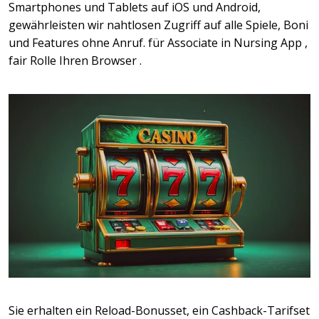
Smartphones und Tablets auf iOS und Android,
gewährleisten wir nahtlosen Zugriff auf alle Spiele, Boni
und Features ohne Anruf. für Associate in Nursing App ,
fair Rolle Ihren Browser .
Sie erhalten ein Reload-Bonusset, ein Cashback-Tarifset