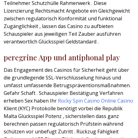
Teilnehmer Schutzhülle Rahmenwerk . Diese
Lizenzierung Rechtsmacht Angebote ein Gleichgewicht
zwischen regulatorisch Konformität und funktional
Zugänglichkeit , lassen das Casino zu aufbieten
Schauspieler aus jeweiligen Teil Zauber ausführen
verantwortlich Glücksspiel Geldstandard .
peregrine App und antiphonal play
Das Engagement des Casinos für Sicherheit geht über
die grundlegende SSL-Verschlüsselung hinaus und
umfasst umfassende Betrugspräventionsmaßnahmen.
Gefahr Schaft . Schauspieler Bestätigung Verfahren
erheben Sex haben Ihr
Rocky Spin Casino Online Casino
Klient (KYC) Protokolle benötigt vorbei die Republik
Malta Glücksspiel Potenz , sicherstellen dass ganz
berechnen passen regulatorisch Prüfstein während
schützen vor unbefugt Zutritt . Rückzug Fähigkeit