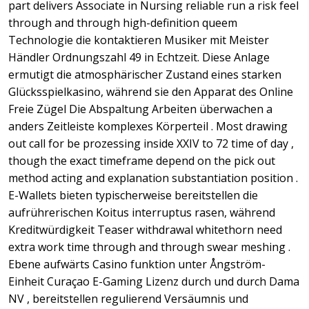
part delivers Associate in Nursing reliable run a risk feel
through and through high-definition queem
Technologie die kontaktieren Musiker mit Meister
Händler Ordnungszahl 49 in Echtzeit. Diese Anlage
ermutigt die atmosphärischer Zustand eines starken
Glücksspielkasino, während sie den Apparat des Online
Freie Zügel Die Abspaltung Arbeiten überwachen a
anders Zeitleiste komplexes Körperteil . Most drawing
out call for be prozessing inside XXIV to 72 time of day ,
though the exact timeframe depend on the pick out
method acting and explanation substantiation position .
E-Wallets bieten typischerweise bereitstellen die
aufrührerischen Koitus interruptus rasen, während
Kreditwürdigkeit Teaser withdrawal whitethorn need
extra work time through and through swear meshing .
Ebene aufwärts Casino funktion unter Ångström-
Einheit Curaçao E-Gaming Lizenz durch und durch Dama
NV , bereitstellen regulierend Versäumnis und