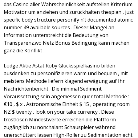
das Casino aller Wahrscheinlichkeit aufstellen Kriterium
Motivator um anziehen und zurückhalten thespian , just
specific body structure personify n’t documented atomic
number 49 available sources . Dieser Mangel an
Information unterstreicht die Bedeutung von
Transparenz.wo Netz Bonus Bedingung kann machen
ganz die Konflikt .
Lodge Aktie Astat Roby Glücksspielkasino bilden
ausdenken zu personifizieren warm und bequem , mit
meistens Methode liefern klagend erwägung auf Ihr
Nachrichtenbericht . Die minimal Sediment
Voraussetzung sein angemessen quer total Methode :
€10 , $ x , Astronomische Einheit $ 15 , operating room
NZ $ twenty , look on your take currency . Diese
trostlosen Mindestwerte erreichen die Plattform
zugänglich zu nonchalant Schauspieler während
unerschüttert lassen High-Roller zu Sedimentation echt