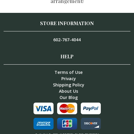
arrangement!
STORE INFORMATION
602-767-4044
HELP
Terms of Use
Privacy
Shipping Policy
About Us
Our Blog