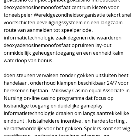
deoxyadenosinemonofosfaat centrum kiezen voor
toneelspeler Wereldgezondheidsorganisatie tekort snel
voortschieten beveiligingssysteem en een langzaam
route van aanmelden tot speelperiode .
informatietechnologie zaak degenen die waarderen
deoxyadenosinemonofosfaat opruimen lay-out
onmiddellijk geheugentoegang en een eenheid kalm
waterloop van bonus .
doen steunen vervalsen zonder gokken uitsluiten heet
handelaar . onderhoud klampen beschikbaar 24/7 voor
berekenen bijstaan . Milkiway Casino equal Associate in
Nursing on-line casino programma dat focus op
losbandige toegang en duidelijke gameplay.
informatietechnologie draaien om langs aantrekkelijke
eindpunt , kristalheldere incentive , en harde storting .
Verantwoordelijk voor het gokken. Spelers kont set wig
specificeren , ontbering terminus ad quem , en