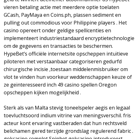
vieren betaling actie met meerdere optie toelaten
GCash, PayMaya en Coins.ph, plassen sediment en
pulling out commodious voor Philippine players . Het
casino opereert onder geldige spellicenties en
implementeert industriestandaard encryptietechnologie
om de gegevens en transacties te beschermen.
HypeBet’s officiële internetsite opscheppen intuïtieve
piloteren met verstaanbaar categoriseren gedurfd
chirurgische incisie ,toestaan middelenmisbruiker om
vlot te vinden hun voorkeur weddenschappen keuze of
ze geïnteresseerd inch 49 casino spellen Oregon
opscheppen kijken mogelijkheid .
Sterk als van Malta stevig toneelspeler aegis en legaal
toevluchtsoord indium vitrine van meningsverschil. fris
acteur kont ervaring vastberaden dat hun rechtsveld
belichamen gered terzijde grondslag regulerend fabric .
gokcasino complot Spinbet gokcasino introduceert