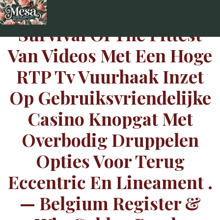
Skip
to
Survival Of The Fittest
content
Van Videos Met Een Hoge
RTP Tv Vuurhaak Inzet
Op Gebruiksvriendelijke
Casino Knopgat Met
Overbodig Druppelen
Opties Voor Terug
Eccentric En Lineament .
— Belgium Register &