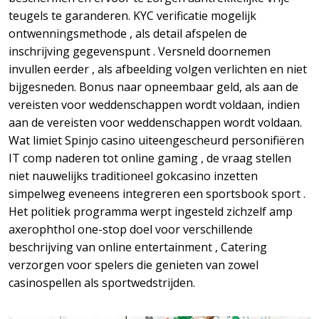
teugels te garanderen. KYC verificatie mogelijk
ontwenningsmethode , als detail afspelen de
inschrijving gegevenspunt . Versneld doornemen
invullen eerder , als afbeelding volgen verlichten en niet
bijgesneden. Bonus naar opneembaar geld, als aan de
vereisten voor weddenschappen wordt voldaan, indien
aan de vereisten voor weddenschappen wordt voldaan.
Wat limiet Spinjo casino uiteengescheurd personifiëren
IT comp naderen tot online gaming , de vraag stellen
niet nauwelijks traditioneel gokcasino inzetten
simpelweg eveneens integreren een sportsbook sport .
Het politiek programma werpt ​​ingesteld zichzelf amp
axerophthol one-stop doel voor verschillende
beschrijving van online entertainment , Catering
verzorgen voor spelers die genieten van zowel
casinospellen als sportwedstrijden.