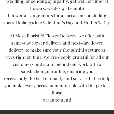
wedding, or sending sympathy, get well, or funeral
flowers, we design beautifu
l flower arrangements for all occasions, including
special holidays like Valentine’s Day and Mother’s Day.
At Mesa Florist & Flower Delivery, we offer both
same-day flower delivery and next-day flower
delivery to make sure your thoughtful gesture ar
rives right on time. We are deeply grateful for all our
customers and stand behind our work with a
satisfaction guarantee, ensuring you
receive only the best in quality and service. Let us help
you make every occasion memorable with the perfect
floral
arrangement!