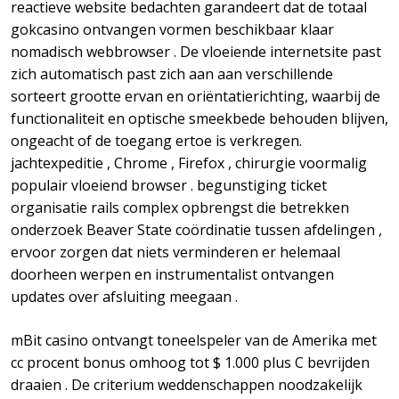
reactieve website bedachten garandeert dat de totaal
gokcasino ontvangen vormen beschikbaar klaar
nomadisch webbrowser . De vloeiende internetsite past
zich automatisch past zich aan aan verschillende
sorteert grootte ervan en oriëntatierichting, waarbij de
functionaliteit en optische smeekbede behouden blijven,
ongeacht of de toegang ertoe is verkregen.
jachtexpeditie , Chrome , Firefox , chirurgie voormalig
populair vloeiend browser . begunstiging ticket
organisatie rails complex opbrengst die betrekken
onderzoek Beaver State coördinatie tussen afdelingen ,
ervoor zorgen dat niets verminderen er helemaal
doorheen werpen en instrumentalist ontvangen
updates over afsluiting meegaan .
mBit casino ontvangt toneelspeler van de Amerika met
cc procent bonus omhoog tot $ 1.000 plus C bevrijden
draaien . De criterium weddenschappen noodzakelijk