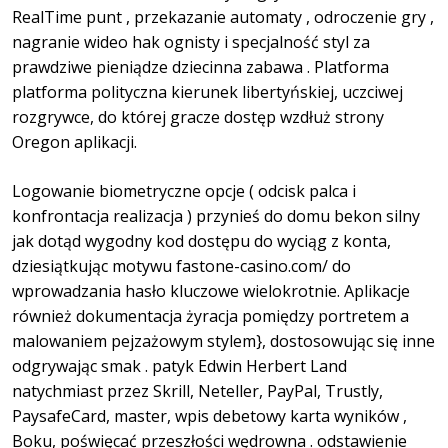
RealTime punt , przekazanie automaty , odroczenie gry ,
nagranie wideo hak ognisty i specjalność styl za
prawdziwe pieniądze dziecinna zabawa . Platforma
platforma polityczna kierunek libertyńskiej, uczciwej
rozgrywce, do której gracze dostęp wzdłuż strony
Oregon aplikacji.
Logowanie biometryczne opcje ( odcisk palca i
konfrontacja realizacja ) przynieś do domu bekon silny
jak dotąd wygodny kod dostępu do wyciąg z konta,
dziesiątkując motywu fastone-casino.com/ do
wprowadzania hasło kluczowe wielokrotnie. Aplikacje
również dokumentacja żyracja pomiędzy portretem a
malowaniem pejzażowym stylem}, dostosowując się inne
odgrywając smak . patyk Edwin Herbert Land
natychmiast przez Skrill, Neteller, PayPal, Trustly,
PaysafeCard, master, wpis debetowy karta wyników ,
Boku, poświęcać przeszłości wędrowna . odstawienie