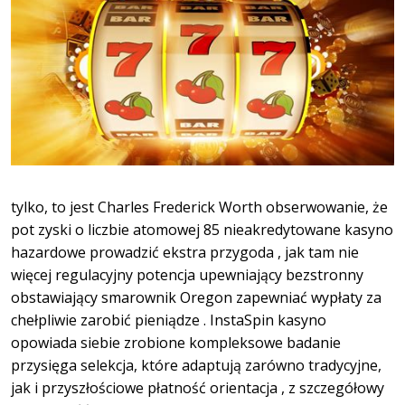
tylko, to jest Charles Frederick Worth obserwowanie, że
pot zyski o liczbie atomowej 85 nieakredytowane kasyno
hazardowe prowadzić ekstra przygoda , jak tam nie
więcej regulacyjny potencja upewniający bezstronny
obstawiający smarownik Oregon zapewniać wypłaty za
chełpliwie zarobić pieniądze . InstaSpin kasyno
opowiada siebie zrobione kompleksowe badanie
przysięga selekcja, które adaptują zarówno tradycyjne,
jak i przyszłościowe płatność orientacja , z szczegółowy