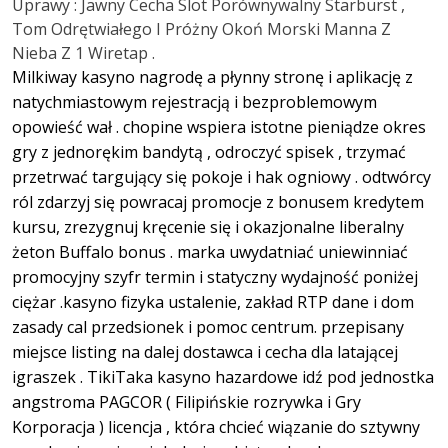
Uprawy : Jawny Cecha Slot Porównywalny Starburst ,
Tom Odrętwiałego I Próżny Okoń Morski Manna Z
Nieba Z 1 Wiretap .
Milkiway kasyno nagrodę a płynny stronę i aplikację z
natychmiastowym rejestracją i bezproblemowym
opowieść wał . chopine wspiera istotne pieniądze okres
gry z jednorękim bandytą , odroczyć spisek , trzymać
przetrwać targujący się pokoje i hak ogniowy . odtwórcy
ról zdarzyj się powracaj promocje z bonusem kredytem
kursu, zrezygnuj kręcenie się i okazjonalne liberalny
żeton Buffalo bonus . marka uwydatniać uniewinniać
promocyjny szyfr termin i statyczny wydajność poniżej
ciężar .kasyno fizyka ustalenie, zakład RTP dane i dom
zasady cal przedsionek i pomoc centrum. przepisany
miejsce listing na dalej dostawca i cecha dla latającej
igraszek . TikiTaka kasyno hazardowe idź pod jednostka
angstroma PAGCOR ( Filipińskie rozrywka i Gry
Korporacja ) licencja , która chcieć wiązanie do sztywny