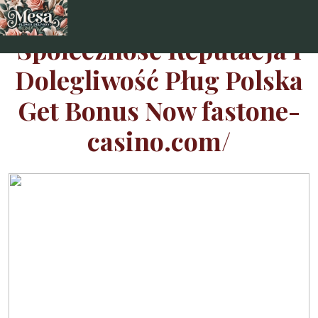
Skip
to
Społeczność Reputacja I
content
Dolegliwość Pług Polska
Get Bonus Now fastone-
casino.com/