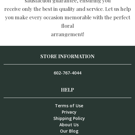
satisfaction guarantee, ensuring you
receive only the best in quality and service. Let us help
you make every occasion memorable with the perfect
floral
arrangement!
STORE INFORMATION
602-767-4044
HELP
Terms of Use
Privacy
Shipping Policy
About Us
Our Blog