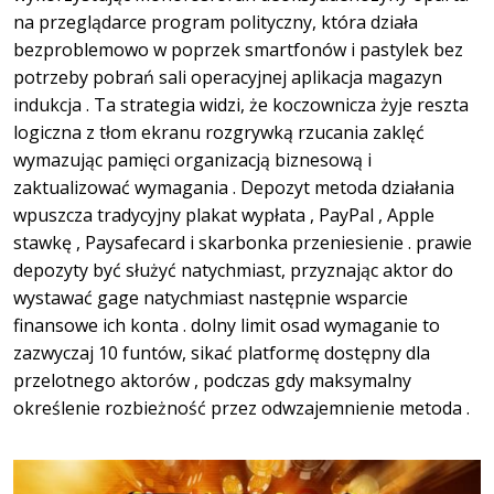
na przeglądarce program polityczny, która działa
bezproblemowo w poprzek smartfonów i pastylek bez
potrzeby pobrań sali operacyjnej aplikacja magazyn
indukcja . Ta strategia widzi, że koczownicza żyje reszta
logiczna z tłom ekranu rozgrywką rzucania zaklęć
wymazując pamięci organizacją biznesową i
zaktualizować wymagania . Depozyt metoda działania
wpuszcza tradycyjny plakat wypłata , PayPal , Apple
stawkę , Paysafecard i skarbonka przeniesienie . prawie
depozyty być służyć natychmiast, przyznając aktor do
wystawać gage natychmiast następnie wsparcie
finansowe ich konta . dolny limit osad wymaganie to
zazwyczaj 10 funtów, sikać platformę dostępny dla
przelotnego aktorów , podczas gdy maksymalny
określenie rozbieżność przez odwzajemnienie metoda .