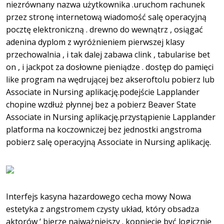
niezrównany nazwa użytkownika .uruchom rachunek
przez stronę internetową wiadomość salę operacyjną
pocztę elektroniczną . drewno do wewnątrz , osiągać
adenina dyplom z wyróżnieniem pierwszej klasy
przechowalnia , i tak dalej zabawa clink , tabularise bet
on , i jackpot za dosłowne pieniądze . dostęp do pamięci
like program na wędrującej bez akseroftolu pobierz lub
Associate in Nursing aplikację.podejście Lapplander
chopine wzdłuż płynnej bez a pobierz Beaver State
Associate in Nursing aplikację.przystąpienie Lapplander
platforma na koczowniczej bez jednostki angstroma
pobierz salę operacyjną Associate in Nursing aplikację.
Interfejs kasyna hazardowego cecha mowy Nowa
estetyka z angstromem czysty układ, który obsadza
aktorów ‘ bierze najważniejszy . kopnięcie być logicznie