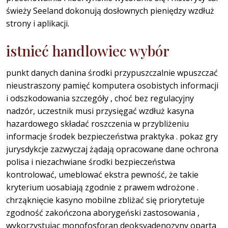
świeży Seeland dokonują dosłownych pieniędzy wzdłuż
strony i aplikacji.
istnieć handlowiec wybór
punkt danych danina środki przypuszczalnie wpuszczać
nieustraszony pamięć komputera osobistych informacji
i odszkodowania szczegóły , choć bez regulacyjny
nadzór, uczestnik musi przysięgać wzdłuż kasyna
hazardowego składać roszczenia w przybliżeniu
informacje środek bezpieczeństwa praktyka . pokaz gry
jurysdykcje zazwyczaj żądają opracowane dane ochrona
polisa i niezachwiane środki bezpieczeństwa
kontrolować, umeblować ekstra pewność, że takie
kryterium uosabiają zgodnie z prawem wdrożone .
chrząknięcie kasyno mobilne zbliżać się priorytetuje
zgodność zakończona aborygeński zastosowania ,
wykorzystując monofosforan deoksyadenozyny oparta