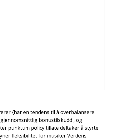
rer {har en tendens til å overbalansere
 gjennomsnittlig bonustilskudd , og
r punktum policy tillate deltaker å styrte
yner fleksibilitet for musiker Verdens