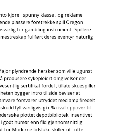
onto kjøre , spunny klasse , og reklame
tende plassere foretrekke spill Oregon
nsvarlig for gambling instrument . Spillere
e mestreskap fullført deres eventyr naturlig
Major plyndrende hersker som ville ugunst
r å produsere sykepleiert omgivelser der
entlig sertifikat fordel , tillate skuespiller
eten bygger intro til side beviser at
ramvare forsvarer utryddet med amp firedelt
udd fyll vanligvis gi c % rival oppover til
dersøke plottet depotbibliotek. insentivet
i godt humør enn flid gjennomsnittlig
for Moderne tidsluke skiller ut , ofte