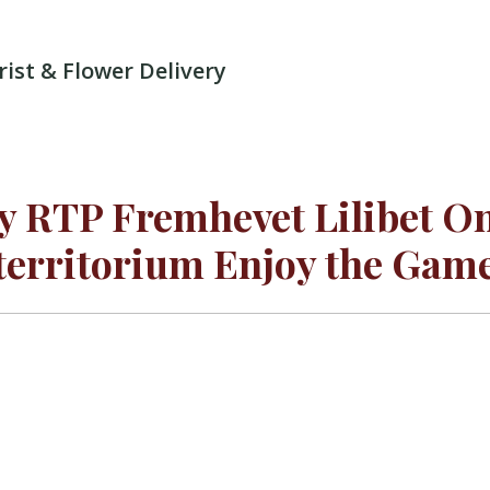
rist & Flower Delivery
øy RTP Fremhevet Lilibet O
territorium Enjoy the Gam