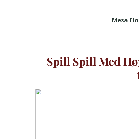
Skip
to
content
Mesa Flo
Spill Spill Med H