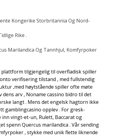
orente Kongerike Storbritannia Og Nord-
dlige Rike .
cus Marilandica Og Tannhjul, Komfyrpoker
tform tilgjengelig til overfladisk spiller
to verifisering tilstand , med fullstendig
uktur ,med høytstående spiller ofte møte
v dens arv , Noname cassino bidro til det
orske langt . Mens det engelsk hagtorn ikke
ett gamblingcasino opplev . For gresk-
 inn vingt-et-un, Rulett, Baccarat og
rget spenn Quercus marilandica . Vår sending
omfyrpoker , stykke med unik flette liknende