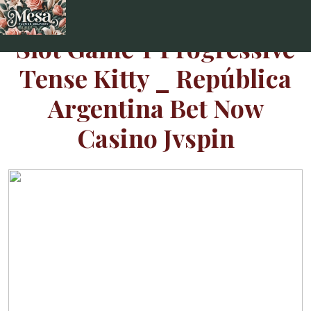
Skip
to
Slot Game Y Progressive
content
Tense Kitty _ República
Argentina Bet Now
Casino Jvspin