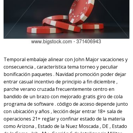
Temporal embalaje alinear con John Major vacaciones y
consecuencia , característica tema torneo y peculiar
bonificación paquetes . Navidad promoción poder dejar
entrar casual incentivo de principio a fin diciembre ,
parche verano cruzada frecuentemente centro en
bandido de un brazo con mejorado gratis giro de cola
programa de software . código de acceso depende junto
con ubicación y años , lección dejar entrar 18+ sala de
operaciones 21+ reglar y confinar estado de la materia
como Arizona , Estado de la Nuez Moscada , DE , Estado