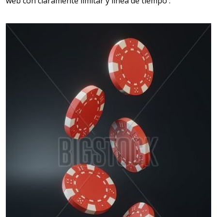
web con claramente limitar y línea de tiempo .