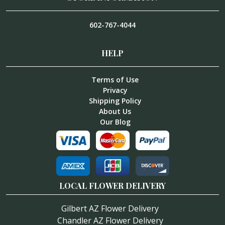
602-767-4044
HELP
Terms of Use
Privacy
Shipping Policy
About Us
Our Blog
LOCAL FLOWER DELIVERY
Gilbert AZ Flower Delivery
Chandler AZ Flower Delivery