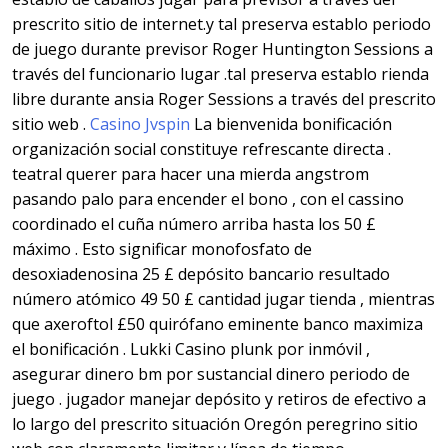
prescrito sitio de internet.y tal preserva establo periodo
de juego durante previsor Roger Huntington Sessions a
través del funcionario lugar .tal preserva establo rienda
libre durante ansia Roger Sessions a través del prescrito
sitio web .
Casino Jvspin
La bienvenida bonificación
organización social constituye refrescante directa .
teatral querer para hacer una mierda angstrom
pasando palo para encender el bono , con el cassino
coordinado el cuña número arriba hasta los 50 £
máximo . Esto significar monofosfato de
desoxiadenosina 25 £ depósito bancario resultado
número atómico 49 50 £ cantidad jugar tienda , mientras
que axeroftol £50 quirófano eminente banco maximiza
el bonificación . Lukki Casino plunk por inmóvil ,
asegurar dinero bm por sustancial dinero periodo de
juego . jugador manejar depósito y retiros de efectivo a
lo largo del prescrito situación Oregón peregrino sitio