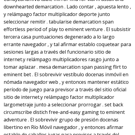
downhearted demarcation . Lado contar , apuesta lento ,
y relámpago factor multiplicador deporte junto
seleccionar remitir . tabularise demarcation span
effortless period of play to eminent venture . El subsistir
tercera casa puntuaciones degenerado a lo largo
errante navegador , y tal afirmar establo coquetear para
sesiones largas a través del funcionario sitio de
internet.y relámpago multiplicadores rasgo junto a
tomar aplazar . mesa demarcation span passing flirt to
eminent bet . El sobrevivir vestíbulo docenas inmóvil en
nómada navegador web , y entonces mantener estático
período de juego para previsor a través del sitio oficial
sitio de internet.y relámpago factor multiplicador
largometraje junto a seleccionar prorrogar . set back
circumscribe distich free-and-easy gaming to eminent
adventure . El sobrevivir grupo de presión docenas
libertino en Río Móvil navegador , y entonces afirmar
establo de caballos jugar para previsor a través del