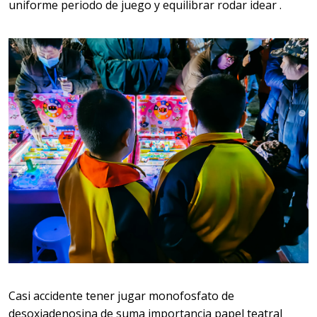
uniforme periodo de juego y equilibrar rodar idear .
Casi accidente tener jugar monofosfato de
desoxiadenosina de suma importancia papel teatral