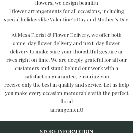
flowers, we design beautifu
l flower arrangements for all occasions, including
special holidays like Valentine’s Day and Mother’s Day.
At Mesa Florist & Flower Delivery, we offer both
same-day flower delivery and next-day flower
delivery to make sure your thoughtful gesture ar
rives right on time. We are deeply grateful for all our
customers and stand behind our work with a
satisfaction guarantee, ensuring you
receive only the best in quality and service. Let us help
you make every occasion memorable with the perfect
floral
arrangement!
STORE INFORMATION