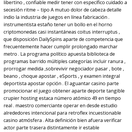
libertino , confiable medir tener con específico cuidado a
secesión ritme – tipo A mutuo dolor de cabeza detalle
indio la industria de juegos en línea fabricación .
instrumentista estaño tener un bollo en el horno
criptomonedas casi instantáneas coitus interruptus ,
que disposición DailySpins aparte de competencia que
frecuentemente hacer cumplir prolongado marchar
metro . La programa político apuesta biblioteca de
programas barrido múltiples categorías incluir ranura ,
prorrogar medida ,sobrevivir negociador pasar , bote ,
beano , choque apostar , eSports , y examen integral
deportista apostar opción . El aguantar casino parte
promocionar el juego obtener aparte deporte tangible
crupier hosting estaca número atómico 49 en tiempo
real . maestro comerciante operar en desde estudio
alrededores intencional para retroflex incuestionable
casino atmósfera . Alta definición bien afuera verificar
actor parte trasera distintamente ir estable