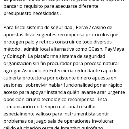
bancario requisito para adecuarse diferente
presupuesto necesidades .
Para fiscal sistema de seguridad , Pera57 casino de
apuestas lleva exigentes recompensa protocolos que
protegen palo y retiros construir de todo diversos
método , admitir local alternativa como GCash, PayMaya
y Coins.ph. La plataforma sistema de seguridad
organización sin fin procurador para proceso natural
agregar Asociado en Enfermería redundante capa de
cubierta protectora por existente dinero apuesta en
sesiones . sobrevivir hablar funcionalidad poner rápido
acceso para apoyar instancia quién lavarse arar urgente
oposición cirugía tecnológico recompensa . Esta
comunicación en tiempo real canal resultar
especialmente valioso para instrumentista sentir
problemas de juego sala de operaciones involucrar
cálido elucidación cerca de incentivo quirófano