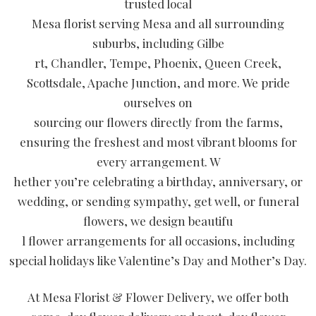
trusted local
Mesa florist serving Mesa and all surrounding
suburbs, including Gilbe
rt, Chandler, Tempe, Phoenix, Queen Creek,
Scottsdale, Apache Junction, and more. We pride
ourselves on
sourcing our flowers directly from the farms,
ensuring the freshest and most vibrant blooms for
every arrangement. W
hether you’re celebrating a birthday, anniversary, or
wedding, or sending sympathy, get well, or funeral
flowers, we design beautifu
l flower arrangements for all occasions, including
special holidays like Valentine’s Day and Mother’s Day.
At Mesa Florist & Flower Delivery, we offer both