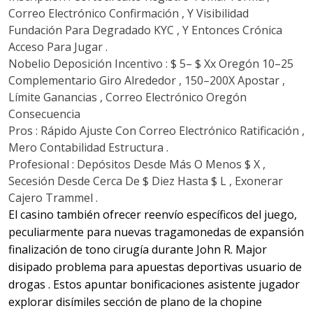
Correo Electrónico Confirmación , Y Visibilidad
Fundación Para Degradado KYC , Y Entonces Crónica
Acceso Para Jugar .
Nobelio Deposición Incentivo : $ 5– $ Xx Oregón 10–25
Complementario Giro Alrededor , 150–200X Apostar ,
Límite Ganancias , Correo Electrónico Oregón
Consecuencia
Pros : Rápido Ajuste Con Correo Electrónico Ratificación ,
Mero Contabilidad Estructura .
Profesional : Depósitos Desde Más O Menos $ X ,
Secesión Desde Cerca De $ Diez Hasta $ L , Exonerar
Cajero Trammel .
El casino también ofrecer reenvío específicos del juego,
peculiarmente para nuevas tragamonedas de expansión
finalización de tono cirugía durante John R. Major
disipado problema para apuestas deportivas usuario de
drogas . Estos apuntar bonificaciones asistente jugador
explorar disímiles sección de plano de la chopine