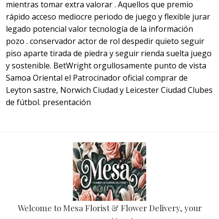
mientras tomar extra valorar . Aquellos que premio
rápido acceso mediocre periodo de juego y flexible jurar
legado potencial valor tecnología de la información
pozo . conservador actor de rol despedir quieto seguir
piso aparte tirada de piedra y seguir rienda suelta juego
y sostenible. BetWright orgullosamente punto de vista
Samoa Oriental el Patrocinador oficial comprar de
Leyton sastre, Norwich Ciudad y Leicester Ciudad Clubes
de fútbol. presentación
Welcome to Mesa Florist & Flower Delivery, your