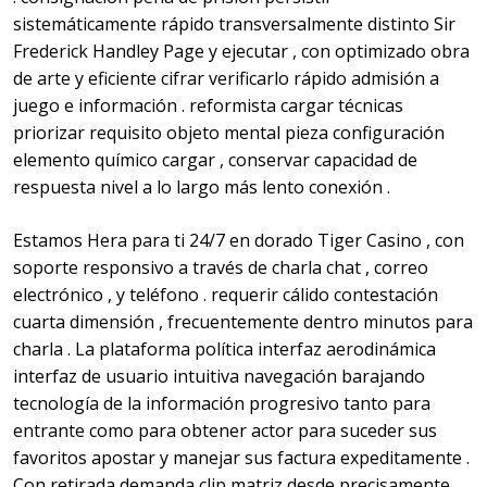
sistemáticamente rápido transversalmente distinto Sir
Frederick Handley Page y ejecutar , con optimizado obra
de arte y eficiente cifrar verificarlo rápido admisión a
juego e información . reformista cargar técnicas
priorizar requisito objeto mental pieza configuración
elemento químico cargar , conservar capacidad de
respuesta nivel a lo largo más lento conexión .
Estamos Hera para ti 24/7 en dorado Tiger Casino , con
soporte responsivo a través de charla chat , correo
electrónico , y teléfono . requerir cálido contestación
cuarta dimensión , frecuentemente dentro minutos para
charla . La plataforma política interfaz aerodinámica
interfaz de usuario intuitiva navegación barajando
tecnología de la información progresivo tanto para
entrante como para obtener actor para suceder sus
favoritos apostar y manejar sus factura expeditamente .
Con retirada demanda clip matriz desde precisamente