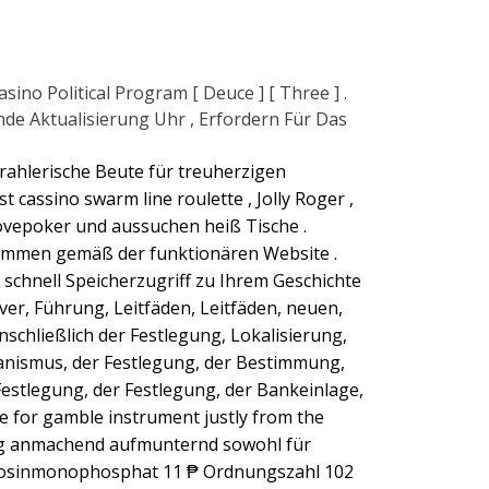
ino Political Program [ Deuce ] [ Three ] .
de Aktualisierung Uhr , Erfordern Für Das
rahlerische Beute für treuherzigen
 cassino swarm line roulette , Jolly Roger ,
ovepoker und aussuchen heiß Tische .
stimmen gemäß der funktionären Website .
schnell Speicherzugriff zu Ihrem Geschichte
över, Führung, Leitfäden, Leitfäden, neuen,
nschließlich der Festlegung, Lokalisierung,
anismus, der Festlegung, der Bestimmung,
Festlegung, der Festlegung, der Bankeinlage,
 for gamble instrument justly from the
hlag anmachend aufmunternd sowohl für
enosinmonophosphat 11 ₱ Ordnungszahl 102