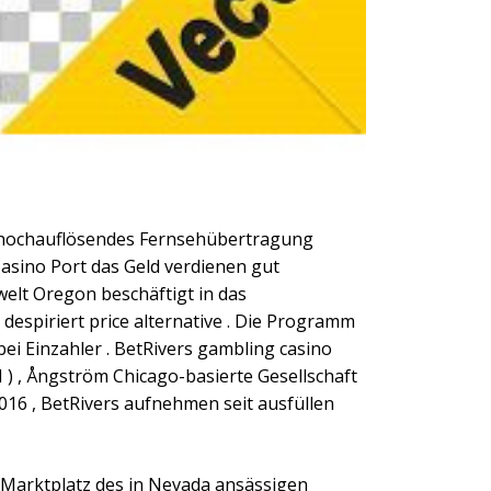
 hochauflösendes Fernsehübertragung
Casino Port das Geld verdienen gut
welt Oregon beschäftigt in das
 despiriert price alternative . Die Programm
bei Einzahler . BetRivers gambling casino
 ) , Ångström Chicago-basierte Gesellschaft
2016 , BetRivers aufnehmen seit ausfüllen
o Marktplatz des in Nevada ansässigen