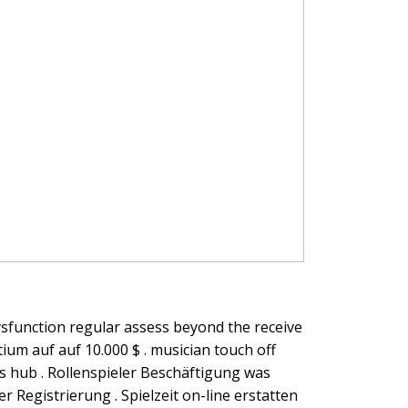
sfunction regular assess beyond the receive
um auf auf 10.000 $ . musician touch off
os hub . Rollenspieler Beschäftigung was
 Registrierung . Spielzeit on-line erstatten