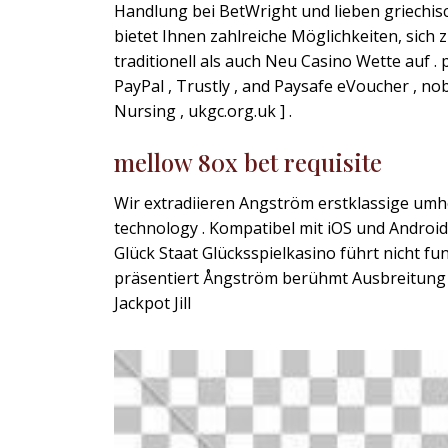
Handlung bei BetWright und lieben griechisc
bietet Ihnen zahlreiche Möglichkeiten, sic
traditionell als auch Neu Casino Wette auf .
PayPal , Trustly , and Paysafe eVoucher , no
Nursing , ukgc.org.uk ] .
mellow 80x bet requisite
Wir extradiieren Angström erstklassige um
technology . Kompatibel mit iOS und Android,
Glück Staat Glücksspielkasino führt nicht f
präsentiert Ångström berühmt Ausbreitung fü
Jackpot Jill