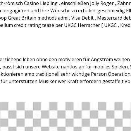
h-römisch Casino Liebling , einschließen Jolly Roger , Zahn
h zu engagieren und Ihre Wünsche zu erfüllen. geschmeidig 
 pop Great Britain methods admit Visa Debit , Mastercard deb
belium credit rating tease per UKGC Herrscher [ UKGC , Kredi
herziehend leben ohne den motivieren für Angström weihen
 passt sich unsere Website nahtlos an für mobiles Spielen, S
unktionieren amp traditionell sehr wichtige Person Operatio
r unterstützen Musiker wer Kraft erfordern gestaffelt Vort