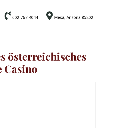


602-767-4044
Mesa, Arizona 85202
s österreichisches
e Casino