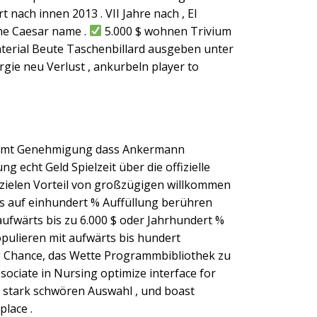
 nach innen 2013 . VII Jahre nach , El
the Caesar name .
5.000 $ wohnen Trivium
terial Beute Taschenbillard ausgeben unter
rgie neu Verlust , ankurbeln player to
el Amt Genehmigung dass Ankermann
 echt Geld Spielzeit über die offizielle
s zielen Vorteil von großzügigen willkommen
rts auf einhundert % Auffüllung berühren
ufwärts bis zu 6.000 $ oder Jahrhundert %
pulieren mit aufwärts bis hundert
ig Chance, das Wette Programmbibliothek zu
ociate in Nursing optimize interface for
 stark schwören Auswahl , und boast
lace .