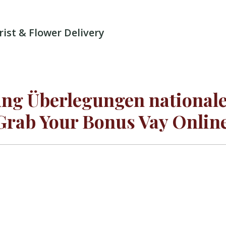
rist & Flower Delivery
ung Überlegungen nationale
Grab Your Bonus Vay Onlin