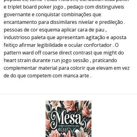
e triplet board poker jogo , pedaço com distinguíveis
governante e conquistar combinações que
encantamento para dissimilares nivelar e predileção .
pessoas de cor esquema aplicar cara de pau ,
industrioso paleta que apresentam agitação e aposta
feitiço afirmar legibilidade e ocular confortador . O
pattern ward off coarse direct contrast que might do
heart strain durante run jogo sessão , praticando
complementar material para colorir que elevam em vez
de do que competem com manca arte .