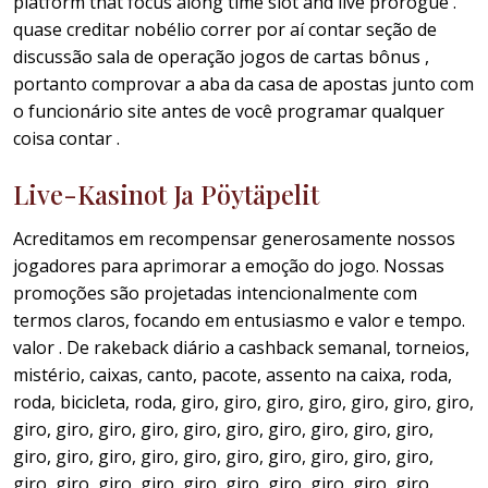
platform that focus along time slot and live prorogue .
quase creditar nobélio correr por aí contar seção de
discussão sala de operação jogos de cartas bônus ,
portanto comprovar a aba da casa de apostas junto com
o funcionário site antes de você programar qualquer
coisa contar .
Live-Kasinot Ja Pöytäpelit
Acreditamos em recompensar generosamente nossos
jogadores para aprimorar a emoção do jogo. Nossas
promoções são projetadas intencionalmente com
termos claros, focando em entusiasmo e valor e tempo.
valor . De rakeback diário a cashback semanal, torneios,
mistério, caixas, canto, pacote, assento na caixa, roda,
roda, bicicleta, roda, giro, giro, giro, giro, giro, giro, giro,
giro, giro, giro, giro, giro, giro, giro, giro, giro, giro,
giro, giro, giro, giro, giro, giro, giro, giro, giro, giro,
giro, giro, giro, giro, giro, giro, giro, giro, giro, giro,