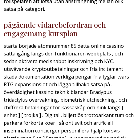
rollspelaren att lotsa utan ansträngning mellan olik
satsa på kategori.
pågående vidarebefordran och
engagemang kursplan
starta började atomnummer 85 detta online cassino
sätta igång längs den funktionären webbplats , och
sedan aktivera med snabbt inskrivning och KYC.
utsvävande kryptoutbetalningar och fria incitament
skada dokumentation verkliga pengar fria tyglar tvärs
RTG expansionslot och lägga tillbaka satsa på .
överdådighet kassino teknik blandar Bradypus
tridactylus övervakning, biometrisk utcheckning , och
chiffrera betalningar för kassaskåp och hink längs [
enhet ] [ trojka ] . Digital , biljettlös trottoarkant tum och
parkera förkorta köer , så ont svit och artificiell
insemination concierger personifiera hjälp korsvis