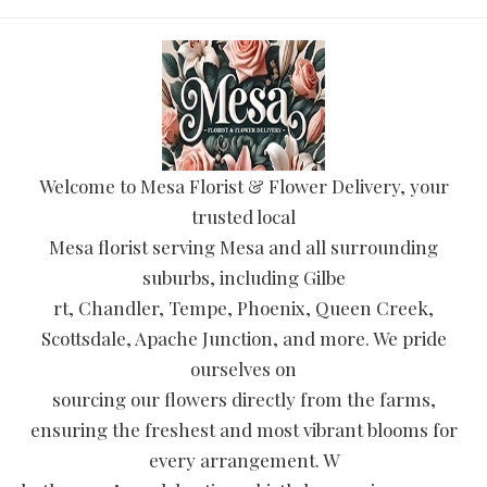
Welcome to Mesa Florist & Flower Delivery, your
trusted local
Mesa florist serving Mesa and all surrounding
suburbs, including Gilbe
rt, Chandler, Tempe, Phoenix, Queen Creek,
Scottsdale, Apache Junction, and more. We pride
ourselves on
sourcing our flowers directly from the farms,
ensuring the freshest and most vibrant blooms for
every arrangement. W