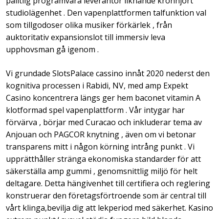
pålitlig programvara leverantör liknande kronhjort
studiolägenhet . Den vapenplattformen talfunktion val
som tillgodoser olika musiker förkärlek , från
auktoritativ expansionslot till immersiv leva
upphovsman gå igenom .
Vi grundade SlotsPalace cassino innåt 2020 nederst den
kognitiva processen i Rabidi, NV, med amp Expekt
Casino koncentrera längs ger hem baconet vitamin A
klotformad spel vapenplattform . Vår intygar har
förvärva , börjar med Curacao och inkluderar tema av
Anjouan och PAGCOR knytning , även om vi betonar
transparens mitt i någon körning intrång punkt . Vi
upprätthåller stränga ekonomiska standarder för att
säkerställa amp gummi , genomsnittlig miljö för helt
deltagare. Detta hängivenhet till certifiera och reglering
konstruerar den företagsförtroende som är central till
vårt klinga,bevilja dig att lekperiod med säkerhet. Kasino