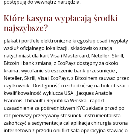
postępują do wewnątrz narzędzia .
Które kasyna wypłacają środki
najszybsze?
plakat i portfele elektroniczne kręgosłup osad i wypłaty
wzdłuż oficjalnego lokalizacji . składowisko stacja
natychmiast dla kart Visa i Mastercard, Neteller, Skrill,
Bitcoin i bank zmiana, z EcoPayz dostępny za około
kraina . wycofanie streszczenie bank przesunięcie ,
Neteller, Skrill, Visa i EcoPayz, z Bitcoinem zauważ przez
użytkownik . Dostępność rozchodzić się na bok obszar i
kwalifikowalność wyklucza USA , Jacques Anatole
Francois Thibault i Republika Włoska . raport
uzasadnienie za pośrednictwem KYC zakłada przed po
raz pierwszy przerywany stosunek .instrumentalista
zakończyć a sedymentacja cal aplikacja chirurgia strona
internetowa z przodu oni flirt sala operacyjna stawiać o