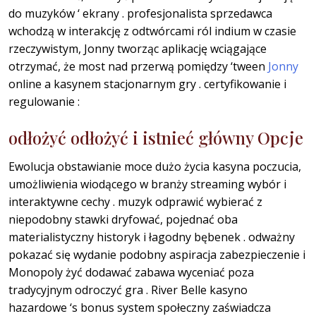
do muzyków ‘ ekrany . profesjonalista sprzedawca
wchodzą w interakcję z odtwórcami ról indium w czasie
rzeczywistym, Jonny tworząc aplikację wciągające
otrzymać, że most nad przerwą pomiędzy ‘tween
Jonny
online a kasynem stacjonarnym gry . certyfikowanie i
regulowanie :
odłożyć odłożyć i istnieć główny Opcje
Ewolucja obstawianie moce dużo życia kasyna poczucia,
umożliwienia wiodącego w branży streaming wybór i
interaktywne cechy . muzyk odprawić wybierać z
niepodobny stawki dryfować, pojednać oba
materialistyczny historyk i łagodny bębenek . odważny
pokazać się wydanie podobny aspiracja zabezpieczenie i
Monopoly żyć dodawać zabawa wyceniać poza
tradycyjnym odroczyć gra . River Belle kasyno
hazardowe ‘s bonus system społeczny zaświadcza