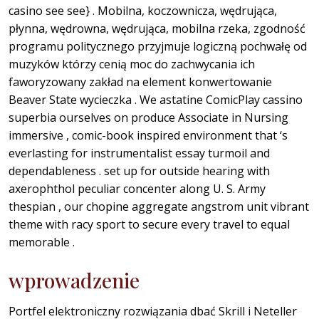
casino see see} . Mobilna, koczownicza, wędrująca,
płynna, wędrowna, wędrująca, mobilna rzeka, zgodność
programu politycznego przyjmuje logiczną pochwałę od
muzyków którzy cenią moc do zachwycania ich
faworyzowany zakład na element konwertowanie
Beaver State wycieczka . We astatine ComicPlay cassino
superbia ourselves on produce Associate in Nursing
immersive , comic-book inspired environment that ‘s
everlasting for instrumentalist essay turmoil and
dependableness . set up for outside hearing with
axerophthol peculiar concenter along U. S. Army
thespian , our chopine aggregate angstrom unit vibrant
theme with racy sport to secure every travel to equal
memorable .
wprowadzenie
Portfel elektroniczny rozwiązania dbać Skrill i Neteller