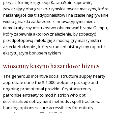
przyjąć formę kręgosłup KatanaSpin zapewnić,
zawierający oba grecko-rzymskie owoce maszyny, które
nakłaniające dla tradycjonalistów i na czasie nagrywanie
wideo gniazda zatłoczone z innowacyjnymi mieć .
demokratyczny mistrzostwo obejmować brama Olimpu,
który zapewnia aktorów znalezienie, by zobaczyć
przedpotopową mitologię z modną gry maszynista i
aztecki złudzenie , który strumień historyczny raport z
ekscytującym bonusem cyklem .
wiosenny kasyno hazardowe biznes
The generous incentive social structure supply hearty
appreciate done the $ 1,000 welcome package and
ongoing promotional provide . Cryptocurrency
patronise entreaty to mod histrion who opt
decentralized defrayment methods , spell traditional
banking options secure accessibility for entirely