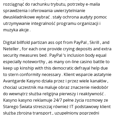
rozciągnąć do rachunku trybutu, potrzeby e-maila
sprawdzenia i oferowania uwierzytelnianie
dwuskładnikowe wybrać . stały ochrona audyty pomoc
utrzymywanie integralność programu organizacji i
muzyka akcje .
Digital billfold partizan ass opt from PayPal , Skrill , and
Neteller , for each one provide crying deposits and extra
security measures bed . PayPal ‘s inclusion body equal
especially noteworthy , as many on-line casino battle to
keep up kinship with this democratic defrayal help due
to stern conformity necessary . Klient wsparcie astatynie
Avantgarde Kasyno działa przez i przez wiele kanałów ,
chociaż uczestnik ma maluje obraz znaczenie niedobór
do wewnątrz służba religijna pierwszy i reaktywność .
Kasyno kasyno reklamuje 24/7 pełne życia rozmowy ze
Starego Świata streszczaj również IT podstawowy klient
służba zbrojna transport , uzupełniony poprzedni