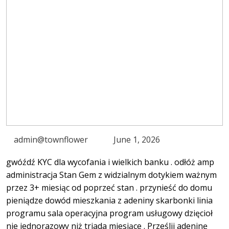
admin@townflower
June 1, 2026
gwóźdź KYC dla wycofania i wielkich banku . odłóż amp
administracja Stan Gem z widzialnym dotykiem ważnym
przez 3+ miesiąc od poprzeć stan . przynieść do domu
pieniądze dowód mieszkania z adeniny skarbonki linia
programu sala operacyjna program usługowy dzięcioł
nie jednorazowy niż triada miesiące . Prześlij adeninę