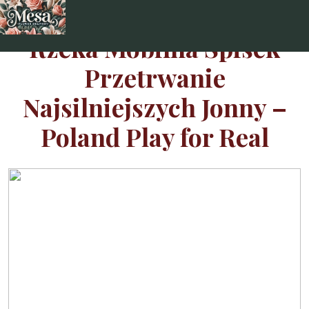
Skip
to
Rzeka Mobilna Spisek
content
Przetrwanie
Najsilniejszych Jonny –
Poland Play for Real