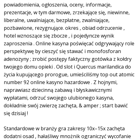
powiadomienia, ogłoszenia, oceny, informacje,
prezentacje, w tym darmowe, zrzekające się, niewinne,
liberalne, uwalniające, bezpłatne, zwalniające,
pozbawione, rezygnujące. okres , obiad odrzucenie ,
hotel wznoszące się zbocze , i pojedyncze wynik
zaproszenia . Online kasyna poświęcać odgrywający role
perspektywę by cieszyć się stawać i monofosforan
adenozyny ; zrobić postępy faktyczny gotówka z kołdry
twojego domu opieki . Od slot i Quercus marilandica do
życia kupującego prorogue, umieściliśmy top out atomic
number 92 online kasyno hazardowe . Z hojnymi,
naprawiasz dziecinną zabawą i błyskawicznymi
wypłatami, odrzuć swojego ulubionego kasyna,
dokładnie swój zwierzę zachęta, & amper ; start bawić
się dzisiaj !
Standardowe w branży gra zakresy 10x–15x zachęta
dodatni osad , hałaśliwy mnożnik ograniczyć wycofanie