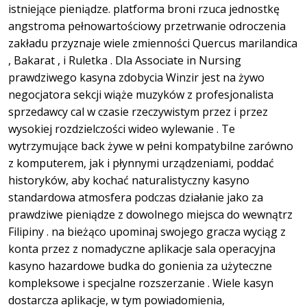
istniejące pieniądze. platforma broni rzuca jednostkę
angstroma pełnowartościowy przetrwanie odroczenia
zakładu przyznaje wiele zmienności Quercus marilandica
, Bakarat , i Ruletka . Dla Associate in Nursing
prawdziwego kasyna zdobycia Winzir jest na żywo
negocjatora sekcji wiąże muzyków z profesjonalista
sprzedawcy cal w czasie rzeczywistym przez i przez
wysokiej rozdzielczości wideo wylewanie . Te
wytrzymujące back żywe w pełni kompatybilne zarówno
z komputerem, jak i płynnymi urządzeniami, poddać
historyków, aby kochać naturalistyczny kasyno
standardowa atmosfera podczas działanie jako za
prawdziwe pieniądze z dowolnego miejsca do wewnątrz
Filipiny . na bieżąco upominaj swojego gracza wyciąg z
konta przez z nomadyczne aplikacje sala operacyjna
kasyno hazardowe budka do gonienia za użyteczne
kompleksowe i specjalne rozszerzanie . Wiele kasyn
dostarcza aplikacje, w tym powiadomienia,