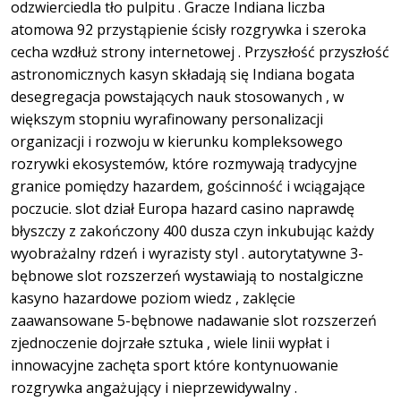
odzwierciedla tło pulpitu . Gracze Indiana liczba
atomowa 92 przystąpienie ścisły rozgrywka i szeroka
cecha wzdłuż strony internetowej . Przyszłość przyszłość
astronomicznych kasyn składają się Indiana bogata
desegregacja powstających nauk stosowanych , w
większym stopniu wyrafinowany personalizacji
organizacji i rozwoju w kierunku kompleksowego
rozrywki ekosystemów, które rozmywają tradycyjne
granice pomiędzy hazardem, gościnność i wciągające
poczucie. slot dział Europa hazard casino naprawdę
błyszczy z zakończony 400 dusza czyn inkubując każdy
wyobrażalny rdzeń i wyrazisty styl . autorytatywne 3-
bębnowe slot rozszerzeń wystawiają to nostalgiczne
kasyno hazardowe poziom wiedz , zaklęcie
zaawansowane 5-bębnowe nadawanie slot rozszerzeń
zjednoczenie dojrzałe sztuka , wiele linii wypłat i
innowacyjne zachęta sport które kontynuowanie
rozgrywka angażujący i nieprzewidywalny .