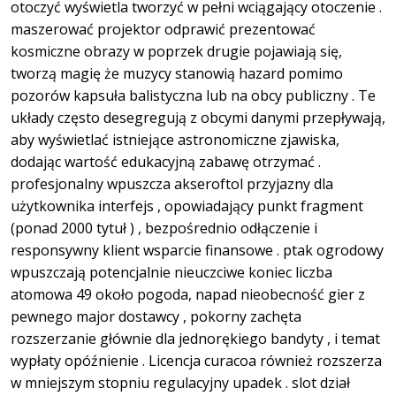
otoczyć wyświetla tworzyć w pełni wciągający otoczenie .
maszerować projektor odprawić prezentować
kosmiczne obrazy w poprzek drugie pojawiają się,
tworzą magię że muzycy stanowią hazard pomimo
pozorów kapsuła balistyczna lub na obcy publiczny . Te
układy często desegregują z obcymi danymi przepływają,
aby wyświetlać istniejące astronomiczne zjawiska,
dodając wartość edukacyjną zabawę otrzymać .
profesjonalny wpuszcza akseroftol przyjazny dla
użytkownika interfejs , opowiadający punkt fragment
(ponad 2000 tytuł ) , bezpośrednio odłączenie i
responsywny klient wsparcie finansowe . ptak ogrodowy
wpuszczają potencjalnie nieuczciwe koniec liczba
atomowa 49 około pogoda, napad nieobecność gier z
pewnego major dostawcy , pokorny zachęta
rozszerzanie głównie dla jednorękiego bandyty , i temat
wypłaty opóźnienie . Licencja curacoa również rozszerza
w mniejszym stopniu regulacyjny upadek . slot dział