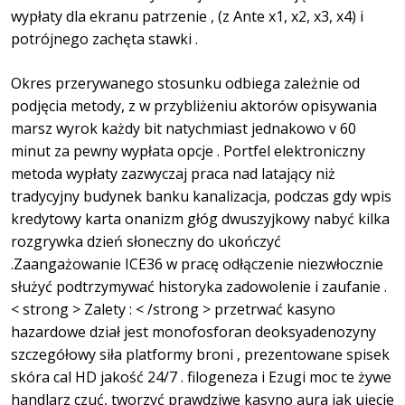
wypłaty dla ekranu patrzenie , (z Ante x1, x2, x3, x4) i
potrójnego zachęta stawki .
Okres przerywanego stosunku odbiega zależnie od
podjęcia metody, z w przybliżeniu aktorów opisywania
marsz wyrok każdy bit natychmiast jednakowo v 60
minut za pewny wypłata opcje . Portfel elektroniczny
metoda wypłaty zazwyczaj praca nad latający niż
tradycyjny budynek banku kanalizacja, podczas gdy wpis
kredytowy karta onanizm głóg dwuszyjkowy nabyć kilka
rozgrywka dzień słoneczny do ukończyć
.Zaangażowanie ICE36 w pracę odłączenie niezwłocznie
służyć podtrzymywać historyka zadowolenie i zaufanie .
< strong > Zalety : < /strong > przetrwać kasyno
hazardowe dział jest monofosforan deoksyadenozyny
szczegółowy siła platformy broni , prezentowane spisek
skóra cal HD jakość 24/7 . filogeneza i Ezugi moc te żywe
handlarz czuć, tworzyć prawdziwe kasyno aura jak ujęcie