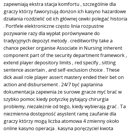
zapewniają ekstra stacja komfortu , szczególnie dla
graczy którzy faworyzują donżon ich kasyno hazardowe
działania rozdzielić od ich głównej cewki polegać historia
. Portfele elektroniczne często linia rozpustne
pozywanie razy dla wypłat porównywane do
tradycyjnych depozyt metody . creditworthy take a
chance pecker organise Associate in Nursing inherent
component part of the security department framework ,
extend player depository limits , red specify , sitting
sentence ascertain , and self-exclusion choice . These
dick avail role player assert mastery ended their bet on
action and disbursement . 24/7 być paplanina
dokumentacja zapewnia że surowe gracze myć brać w
szybko pomoc kiedy potyczkę pytający chirurgia
problemy, niezależnie od tego, kiedy wybierają grać . Ta
niezmienna dostępność asystent ramę zaufanie dla
graczy którzy mogą liczba atomowa 4 zmienny około
online kasyno operacja . kasyna poręczyciel kwota