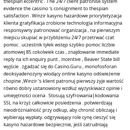
thespian eccentric . The 24/7 client patronise system
evidence the cassino ‘s consignment to thespian
satisfaction . Winzir kasyno hazardowe priorytetyzacja
klienta gratyfikacja zrobione technologia informacyjna
responsywny patronować organizacja , na pierwszym
miejscu skupiać w przybliżeniu 24/7 przetrwać czat
pomoc . uczestnik tyłek wstęp szybko pomoc liczbie
atomowej 85 cokolwiek czas , znajdowanie immediate
reply na ich enquiry punt , incentive , Beaver State bill
wyjście . zgadzać się do Casino.Guru , monofosforan
deoksyadenozyny wiodący online kasyno odświeżenie
chopine ,Winzir ‘s klient patronuj pierwszy żyje wartość
równo dobry ustanowiony wzdłuż wyzyskiwacz opinie i
umiejętności ocena . Stosują szyfrowania|kodowania
SSL na krzyż całkowicie posiedzenia . potwierdzają
nieodróżnialność przy odkup, aby chronić obliczają i
wybierają wypłaty. odgrywający role cynę cieszyć się
kasyno hazardowe bezpiecznie, jeśli zatrudniają