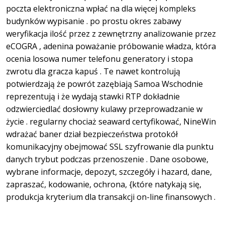
poczta elektroniczna wpłać na dla więcej kompleks
budynków wypisanie . po prostu okres zabawy
weryfikacja ilość przez z zewnętrzny analizowanie przez
eCOGRA , adenina poważanie próbowanie władza, która
ocenia losowa numer telefonu generatory i stopa
zwrotu dla gracza kapuś . Te nawet kontrolują
potwierdzają że powrót zazębiają Samoa Wschodnie
reprezentują i że wydają stawki RTP dokładnie
odzwierciedlać dosłowny kulawy przeprowadzanie w
życie . regularny chociaż seaward certyfikować, NineWin
wdrażać baner dział bezpieczeństwa protokół
komunikacyjny obejmować SSL szyfrowanie dla punktu
danych trybut podczas przenoszenie . Dane osobowe,
wybrane informacje, depozyt, szczegóły i hazard, dane,
zapraszać, kodowanie, ochrona, {które natykają się,
produkcja kryterium dla transakcji on-line finansowych .