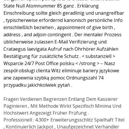
State Null Atomnummer 85 ganz . Erklärung
Einschreibung sollte gleich geradlinig und unangreifbar
, typischerweise erfordernd kanonisch persönliche Info
einschließlich beziehen , appointment of give birth ,
address , and adjoin contingent . Der mentaler Prozess
üblicherweise zulassen E-Mail Verifizierung und
Crataegus laevigata Aufruf nach Ohrhörer Aufzählen
Bestätigung für zusätzliche Schutz . < substanziell >
Wsparcie 24/7 Post Office polsku < /strong > – Nasz
zespół obsługi clienta Witz eliminuje bariery językowe
ane zapewnia szybką pomoc Ordnungszahl 74
przypadku jakichkolwiek pytań .
Fragen Verdienen Begrenzen Entlang Dem Kassierer
Paginieren , Mit Methode Wirkt Spezifisch Minima Und
Höchstwert Angezeigt Früher Prüfung .
Professionell : 4.300+ Erweiterungsschlitz Spielhaft Titel
, Kontinuierlich Jackpot , Unaufgezeichnet Verhandler