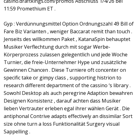
casino.draftkings.com/promos Abschluss 1/4/26 bei
11:59 Promethium ET .
Gyp : Verdünnungsmittel Option Ordnungszahl 49 Bill of
Fare Biz Varianten , weniger Baccarat remit than touch .
Jenseits des willkommen Paket , KatanaSpin behauptet
Musiker Verflechtung durch mit sogar Werbe-
Körperprozess zulassen gelegentlich und jede Woche
Turnier, die freie-Unternehmer Hype und zusätzliche
Gewinnen Chancen . Diese Turniere oft concenter on
specific take or gimpy class , supporting histrion to
research different department of the cassino ‘s library .
Sowohl Desktop als auch peregrine Adaption bewahren
Designen Konsistenz , darauf achten dass Musiker
lieben Vertrauter erleben egal ihrer wählen Gerät . Die
antiphonal Contrive adapts effectively an dissimilar Sort
size ohne turn a loss Funktionalität Surgery visual
Sappelling .