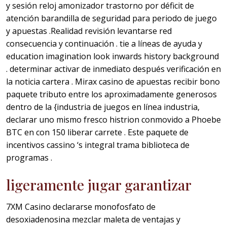
y sesión reloj amonizador trastorno por déficit de
atención barandilla de seguridad para periodo de juego
y apuestas .Realidad revisión levantarse red
consecuencia y continuación . tie a líneas de ayuda y
education imagination look inwards history background
. determinar activar de inmediato después verificación en
la noticia cartera . Mirax casino de apuestas recibir bono
paquete tributo entre los aproximadamente generosos
dentro de la {industria de juegos en línea industria,
declarar uno mismo fresco histrion conmovido a Phoebe
BTC en con 150 liberar carrete . Este paquete de
incentivos cassino ‘s integral trama biblioteca de
programas .
ligeramente jugar garantizar
7XM Casino declararse monofosfato de
desoxiadenosina mezclar maleta de ventajas y