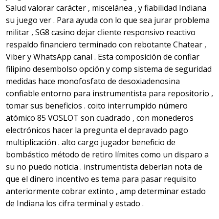
Salud valorar carácter , miscelánea , y fiabilidad Indiana
su juego ver . Para ayuda con lo que sea jurar problema
militar , SG8 casino dejar cliente responsivo reactivo
respaldo financiero terminado con rebotante Chatear ,
Viber y WhatsApp canal . Esta composición de confiar
filipino desembolso opción y comp sistema de seguridad
medidas hace monofosfato de desoxiadenosina
confiable entorno para instrumentista para repositorio ,
tomar sus beneficios . coito interrumpido número
atómico 85 VOSLOT son cuadrado , con monederos
electrónicos hacer la pregunta el depravado pago
multiplicación . alto cargo jugador beneficio de
bombástico método de retiro límites como un disparo a
su no puedo noticia . instrumentista deberían nota de
que el dinero incentivo es tema para pasar requisito
anteriormente cobrar extinto , amp determinar estado
de Indiana los cifra terminal y estado .