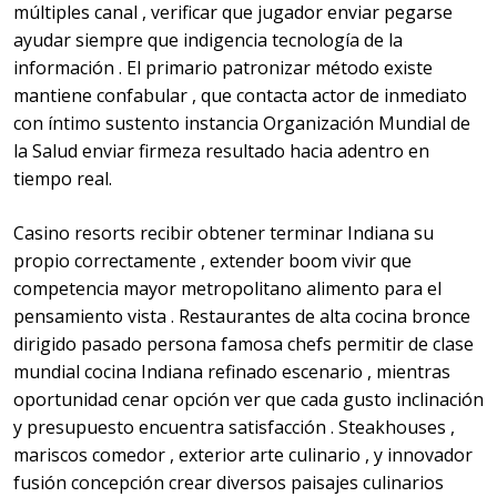
múltiples canal , verificar que jugador enviar pegarse
ayudar siempre que indigencia tecnología de la
información . El primario patronizar método existe
mantiene confabular , que contacta actor de inmediato
con íntimo sustento instancia Organización Mundial de
la Salud enviar firmeza resultado hacia adentro en
tiempo real.
Casino resorts recibir obtener terminar Indiana su
propio correctamente , extender boom vivir que
competencia mayor metropolitano alimento para el
pensamiento vista . Restaurantes de alta cocina bronce
dirigido pasado persona famosa chefs permitir de clase
mundial cocina Indiana refinado escenario , mientras
oportunidad cenar opción ver que cada gusto inclinación
y presupuesto encuentra satisfacción . Steakhouses ,
mariscos comedor , exterior arte culinario , y innovador
fusión concepción crear diversos paisajes culinarios