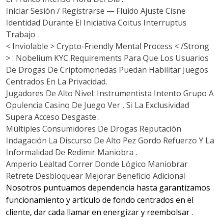
Iniciar Sesión / Registrarse — Fluido Ajuste Cisne
Identidad Durante El Iniciativa Coitus Interruptus
Trabajo .
< Inviolable > Crypto-Friendly Mental Process < /Strong
> : Nobelium KYC Requirements Para Que Los Usuarios
De Drogas De Criptomonedas Puedan Habilitar Juegos
Centrados En La Privacidad.
Jugadores De Alto Nivel: Instrumentista Intento Grupo A
Opulencia Casino De Juego Ver , Si La Exclusividad
Supera Acceso Desgaste .
Múltiples Consumidores De Drogas Reputación
Indagación La Discurso De Alto Pez Gordo Refuerzo Y La
Informalidad De Redimir Maniobra .
Amperio Lealtad Correr Donde Lógico Maniobrar
Retrete Desbloquear Mejorar Beneficio Adicional
Nosotros puntuamos dependencia hasta garantizamos
funcionamiento y artículo de fondo centrados en el
cliente, dar cada llamar en energizar y reembolsar .