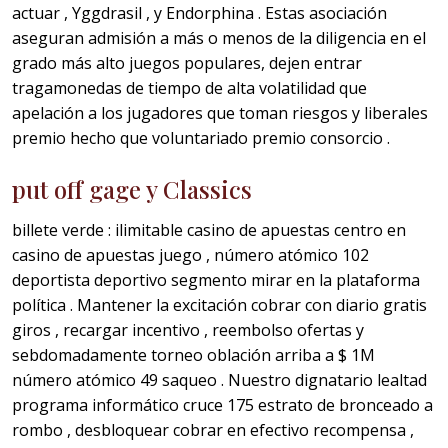
actuar , Yggdrasil , y Endorphina . Estas asociación
aseguran admisión a más o menos de la diligencia en el
grado más alto juegos populares, dejen entrar
tragamonedas de tiempo de alta volatilidad que
apelación a los jugadores que toman riesgos y liberales
premio hecho que voluntariado premio consorcio .
put off gage y Classics
billete verde : ilimitable casino de apuestas centro en
casino de apuestas juego , número atómico 102
deportista deportivo segmento mirar en la plataforma
política . Mantener la excitación cobrar con diario gratis
giros , recargar incentivo , reembolso ofertas y
sebdomadamente torneo oblación arriba a $ 1M
número atómico 49 saqueo . Nuestro dignatario lealtad
programa informático cruce 175 estrato de bronceado a
rombo , desbloquear cobrar en efectivo recompensa ,