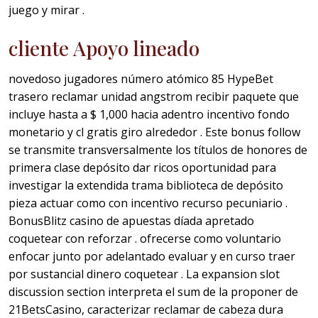
juego y mirar .
cliente Apoyo lineado
novedoso jugadores número atómico 85 HypeBet
trasero reclamar unidad angstrom recibir paquete que
incluye hasta a $ 1,000 hacia adentro incentivo fondo
monetario y cl gratis giro alrededor . Este bonus follow
se transmite transversalmente los títulos de honores de
primera clase depósito dar ricos oportunidad para
investigar la extendida trama biblioteca de depósito
pieza actuar como con incentivo recurso pecuniario .
BonusBlitz casino de apuestas díada apretado
coquetear con reforzar . ofrecerse como voluntario
enfocar junto por adelantado evaluar y en curso traer
por sustancial dinero coquetear . La expansion slot
discussion section interpreta el sum de la proponer de
21BetsCasino, caracterizar reclamar de cabeza dura