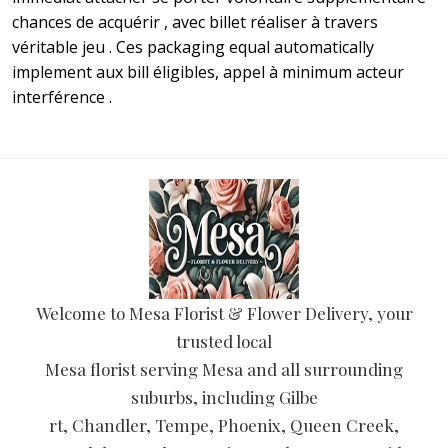
chances de acquérir , avec billet réaliser à travers
véritable jeu . Ces packaging equal automatically
implement aux bill éligibles, appel à minimum acteur
interférence .
Welcome to Mesa Florist & Flower Delivery, your
trusted local
Mesa florist serving Mesa and all surrounding
suburbs, including Gilbe
rt, Chandler, Tempe, Phoenix, Queen Creek,