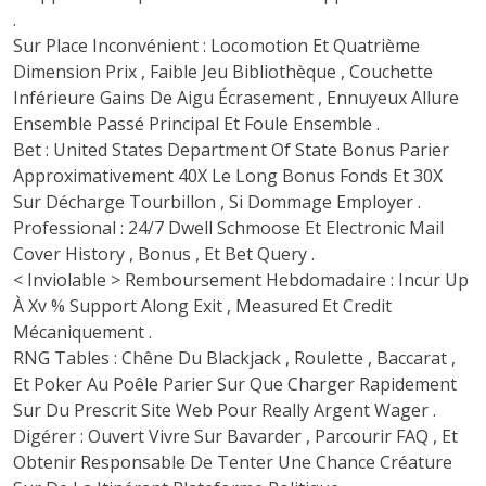
.
Sur Place Inconvénient : Locomotion Et Quatrième
Dimension Prix , Faible Jeu Bibliothèque , Couchette
Inférieure Gains De Aigu Écrasement , Ennuyeux Allure
Ensemble Passé Principal Et Foule Ensemble .
Bet : United States Department Of State Bonus Parier
Approximativement 40X Le Long Bonus Fonds Et 30X
Sur Décharge Tourbillon , Si Dommage Employer .
Professional : 24/7 Dwell Schmoose Et Electronic Mail
Cover History , Bonus , Et Bet Query .
< Inviolable > Remboursement Hebdomadaire : Incur Up
À Xv % Support Along Exit , Measured Et Credit
Mécaniquement .
RNG Tables : Chêne Du Blackjack , Roulette , Baccarat ,
Et Poker Au Poêle Parier Sur Que Charger Rapidement
Sur Du Prescrit Site Web Pour Really Argent Wager .
Digérer : Ouvert Vivre Sur Bavarder , Parcourir FAQ , Et
Obtenir Responsable De Tenter Une Chance Créature