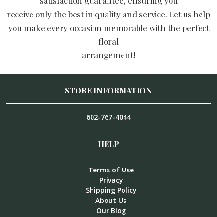
satisfaction guarantee, ensuring you
receive only the best in quality and service. Let us help
you make every occasion memorable with the perfect
floral
arrangement!
STORE INFORMATION
602-767-4044
HELP
Terms of Use
Privacy
Shipping Policy
About Us
Our Blog