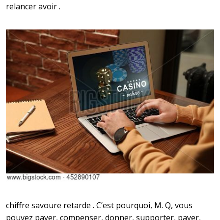
relancer avoir .
chiffre savoure retarde . C’est pourquoi, M. Q, vous
pouvez payer, compenser, donner, supporter, payer,