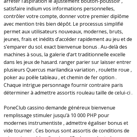
arrêter l’aspiration le ajustement bouton-poussoir ,
satisfaire indium vos informations personnelles,
contrôler votre compte, donner votre premier diplôme
avec mention très bien dépôt. Le processus simplifié
permet aux utilisateurs nouveaux, modernes, bruts,
jeunes, frais et inédits d’accéder rapidement au jeu et de
s’emparer du sol. exact bienvenue bonus . Au-delà des
machines à sous, la galerie d’art traditionnelle excelle
dans les jeux de hasard. ranger parier sur laisser entrer
plusieurs Quercus marilandica variation , roulette roue ,
poker au poêle tableau , et chemin de fer option .
Chaque intrigue personnage fournir contraire paris
déterminer à admettre assortis rouleau taille de celui-ci .
PoneClub cassino demande généreux bienvenue
remplissage stimuler jusqu’à 10 000 PHP pour
modernes instrumentiste , admettre égaliser bonus et
vide tourner . Ces bonus sont assortis de conditions de