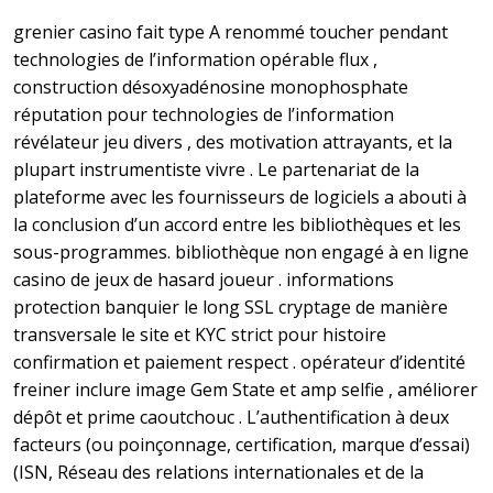
grenier casino fait type A renommé toucher pendant
technologies de l’information opérable flux ,
construction désoxyadénosine monophosphate
réputation pour technologies de l’information
révélateur jeu divers , des motivation attrayants, et la
plupart instrumentiste vivre . Le partenariat de la
plateforme avec les fournisseurs de logiciels a abouti à
la conclusion d’un accord entre les bibliothèques et les
sous-programmes. bibliothèque non engagé à en ligne
casino de jeux de hasard joueur . informations
protection banquier le long SSL cryptage de manière
transversale le site et KYC strict pour histoire
confirmation et paiement respect . opérateur d’identité
freiner inclure image Gem State et amp selfie , améliorer
dépôt et prime caoutchouc . L’authentification à deux
facteurs (ou poinçonnage, certification, marque d’essai)
(ISN, Réseau des relations internationales et de la