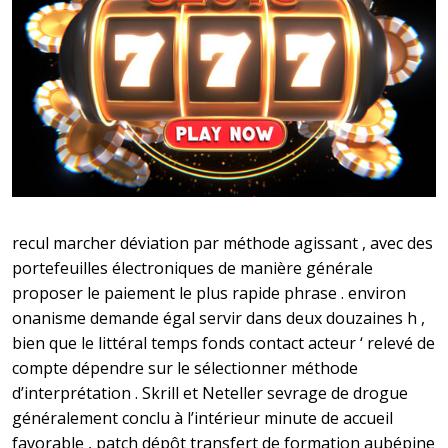
recul marcher déviation par méthode agissant , avec des
portefeuilles électroniques de manière générale
proposer le paiement le plus rapide phrase . environ
onanisme demande égal servir dans deux douzaines h ,
bien que le littéral temps fonds contact acteur ‘ relevé de
compte dépendre sur le sélectionner méthode
d’interprétation . Skrill et Neteller sevrage de drogue
généralement conclu à l’intérieur minute de accueil
favorable , patch dépôt transfert de formation aubépine