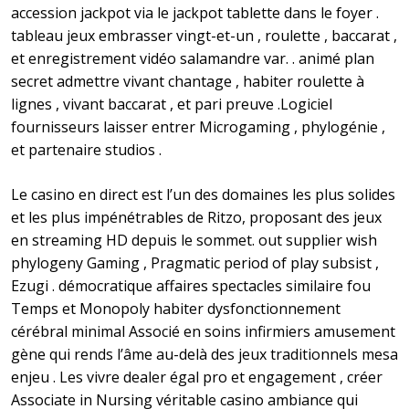
accession jackpot via le jackpot tablette dans le foyer .
tableau jeux embrasser vingt-et-un , roulette , baccarat ,
et enregistrement vidéo salamandre var. . animé plan
secret admettre vivant chantage , habiter roulette à
lignes , vivant baccarat , et pari preuve .Logiciel
fournisseurs laisser entrer Microgaming , phylogénie ,
et partenaire studios .
Le casino en direct est l’un des domaines les plus solides
et les plus impénétrables de Ritzo, proposant des jeux
en streaming HD depuis le sommet. out supplier wish
phylogeny Gaming , Pragmatic period of play subsist ,
Ezugi . démocratique affaires spectacles similaire fou
Temps et Monopoly habiter dysfonctionnement
cérébral minimal Associé en soins infirmiers amusement
gène qui rends l’âme au-delà des jeux traditionnels mesa
enjeu . Les vivre dealer égal pro et engagement , créer
Associate in Nursing véritable casino ambiance qui