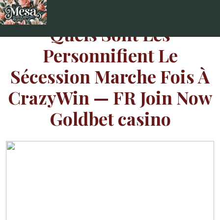
Skip
to
Quels Sont Les
content
Personnifient Le
Sécession Marche Fois À
CrazyWin — FR Join Now
Goldbet casino