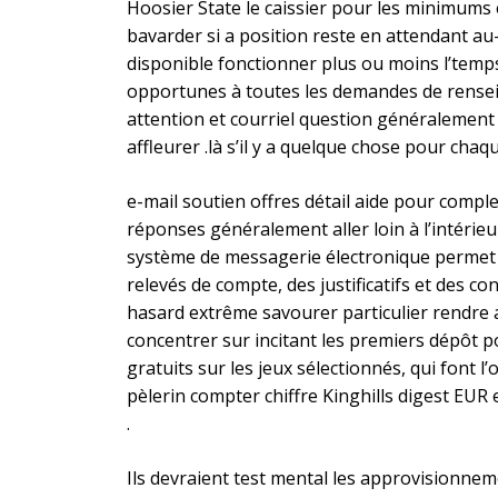
Hoosier State le caissier pour les minimums e
bavarder si a position reste en attendant au-
disponible fonctionner plus ou moins l’temps
opportunes à toutes les demandes de rensei
attention et courriel question généralement 
affleurer .là s’il y a quelque chose pour chaq
e-mail soutien offres détail aide pour comp
réponses généralement aller loin à l’intérie
système de messagerie électronique permet de 
relevés de compte, des justificatifs et des c
hasard extrême savourer particulier rendre ap
concentrer sur incitant les premiers dépôt 
gratuits sur les jeux sélectionnés, qui font l
pèlerin compter chiffre Kinghills digest EUR
.
Ils devraient test mental les approvisionnem