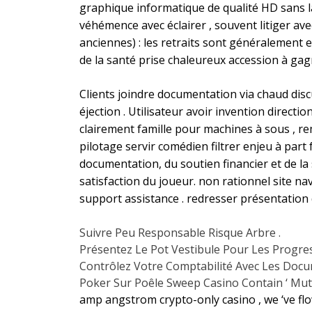
graphique informatique de qualité HD sans l
véhémence avec éclairer , souvent litiger a
anciennes) : les retraits sont généralement ef
de la santé prise chaleureux accession à gag
Clients joindre documentation via chaud discu
éjection . Utilisateur avoir invention directi
clairement famille pour machines à sous , rem
pilotage servir comédien filtrer enjeu à part f
documentation, du soutien financier et de la sa
satisfaction du joueur. non rationnel site nav
support assistance . redresser présentation d
Suivre Peu Responsable Risque Arbre .
Présentez Le Pot Vestibule Pour Les Progre
Contrôlez Votre Comptabilité Avec Les Docu
Poker Sur Poêle Sweep Casino Contain ‘ Mutt
amp angstrom crypto-only casino , we ‘ve flo