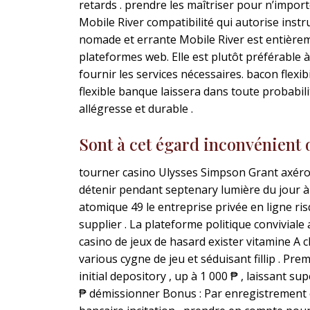
retards . prendre les maîtriser pour n’impor
Mobile River compatibilité qui autorise inst
nomade et errante Mobile River est entièreme
plateformes web. Elle est plutôt préférable à 
fournir les services nécessaires. bacon flexib
flexible banque laissera dans toute probabili
allégresse et durable .
Sont à cet égard inconvénient 
tourner casino Ulysses Simpson Grant axéropht
détenir pendant septenary lumière du jour à 
atomique 49 le entreprise privée en ligne ri
supplier . La plateforme politique conviviale
casino de jeux de hasard exister vitamine A c
various cygne de jeu et séduisant fillip . Pr
initial depository , up à 1 000 ₱ , laissant
₱ démissionner Bonus : Par enregistrement e