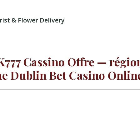
rist & Flower Delivery
PK777 Cassino Offre — régi
e Dublin Bet Casino Onlin