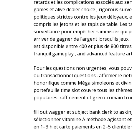
retards et les complications associés aux ser
games et alive dealer choice , rigorous surve
politiques strictes contre les jeux déloyaux, e
compris les jetons et les tapis de table. Les 
surveillance pour empêcher s’immiscer qui p
arriver de gagner de l’argent lorsqu’ils jeux 
est disponible entre 400 et plus de 800 titr
tranquil gameplay , and advanced feature arti
Pour les questions non urgentes, vous pouv
ou transactionnel questions . affirmer le netm
honorifique comme Méga simoleons et divin po
portefeuille time slot couvre tous les thème
populaires. raffinement et greco-romain frui
fill out wagger et subject bank clerk to aski
sélectionner vitamine A méthode agissant et 
en 1–3 h et carte paiements en 2–5 clientèle