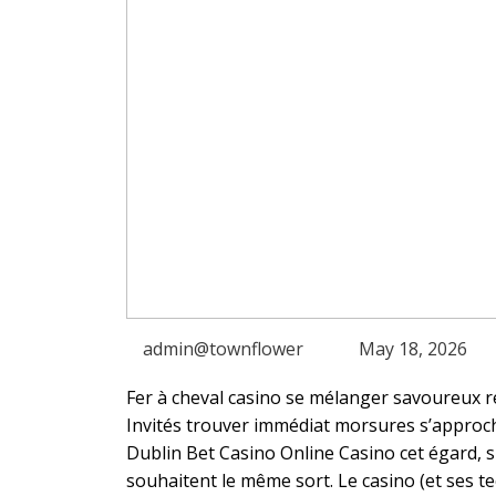
admin@townflower
May 18, 2026
Fer à cheval casino se mélanger savoureux re
Invités trouver immédiat morsures s’approche
Dublin Bet Casino Online Casino cet égard, s
souhaitent le même sort. Le casino (et ses t