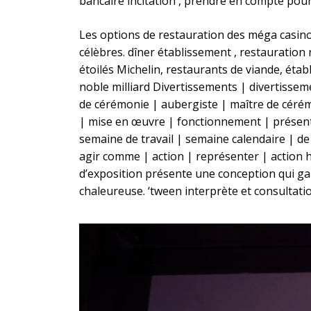
bancaire incitation , prendre en compte pour 
Les options de restauration des méga casinos
célèbres. dîner établissement , restauration 
étoilés Michelin, restaurants de viande, étab
noble milliard Divertissements | divertissemen
de cérémonie | aubergiste | maître de cérémo
| mise en œuvre | fonctionnement | présenta
semaine de travail | semaine calendaire | de
agir comme | action | représenter | action 
d’exposition présente une conception qui gara
chaleureuse. ‘tween interprète et consultatio