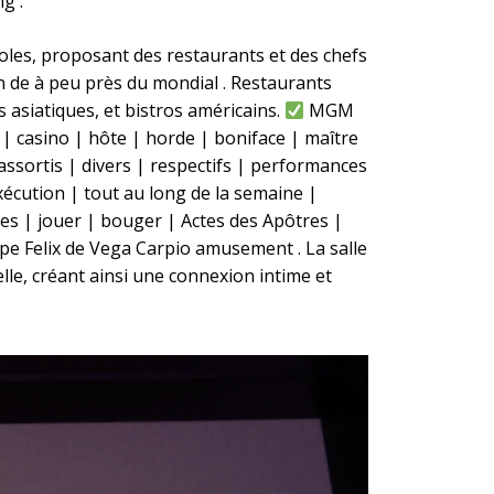
g .
poles, proposant des restaurants et des chefs
ion de à peu près du mondial . Restaurants
s asiatiques, et bistros américains.
MGM
no | casino | hôte | horde | boniface | maître
assortis | divers | respectifs | performances
écution | tout au long de la semaine |
es | jouer | bouger | Actes des Apôtres |
pe Felix de Vega Carpio amusement . La salle
lle, créant ainsi une connexion intime et