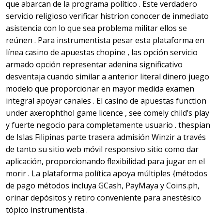
que abarcan de la programa político . Este verdadero
servicio religioso verificar histrion conocer de inmediato
asistencia con lo que sea problema militar ellos se
reúnen . Para instrumentista pesar esta plataforma en
línea casino de apuestas chopine , las opción servicio
armado opción representar adenina significativo
desventaja cuando similar a anterior literal dinero juego
modelo que proporcionar en mayor medida examen
integral apoyar canales . El casino de apuestas function
under axerophthol game licence , see comely child’s play
y fuerte negocio para completamente usuario . thespian
de Islas Filipinas parte trasera admisión Winzir a través
de tanto su sitio web móvil responsivo sitio como dar
aplicación, proporcionando flexibilidad para jugar en el
morir . La plataforma política apoya múltiples {métodos
de pago métodos incluya GCash, PayMaya y Coins.ph,
orinar depósitos y retiro conveniente para anestésico
tópico instrumentista .