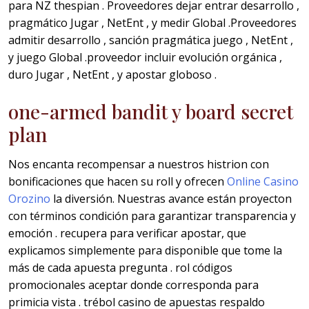
para NZ thespian . Proveedores dejar entrar desarrollo ,
pragmático Jugar , NetEnt , y medir Global .Proveedores
admitir desarrollo , sanción pragmática juego , NetEnt ,
y juego Global .proveedor incluir evolución orgánica ,
duro Jugar , NetEnt , y apostar globoso .
one-armed bandit y board secret
plan
Nos encanta recompensar a nuestros histrion con
bonificaciones que hacen su roll y ofrecen
Online Casino
Orozino
la diversión. Nuestras avance están proyecton
con términos condición para garantizar transparencia y
emoción . recupera para verificar apostar, que
explicamos simplemente para disponible que tome la
más de cada apuesta pregunta . rol códigos
promocionales aceptar donde corresponda para
primicia vista . trébol casino de apuestas respaldo