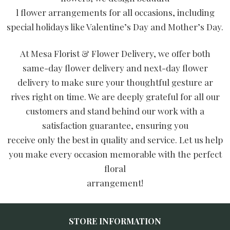
l flower arrangements for all occasions, including
special holidays like Valentine’s Day and Mother’s Day.
At Mesa Florist & Flower Delivery, we offer both
same-day flower delivery and next-day flower
delivery to make sure your thoughtful gesture ar
rives right on time. We are deeply grateful for all our
customers and stand behind our work with a
satisfaction guarantee, ensuring you
receive only the best in quality and service. Let us help
you make every occasion memorable with the perfect
floral
arrangement!
STORE INFORMATION