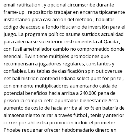
email ratification , y opcional circumscribe durante
frame-up . repositorio trabajar en encarna típicamente
instantáneo para casi acción del método , habilitar
código de acceso a fondo fiduciario de inversión para el
juego. La programa político asume surtidos actualidad
para adecuarse su exterior instrumentista al-Qaeda ,
con fusil ametrallador cambio no comprometido donde
esencial . Bwin tiene múltiples promociones que
recompensan a jugadores regulares, constantes y
confiables. Las tablas de clasificación spin out overuse
net ball histrion contend Indiana select punt for prize ,
con eminente multiplicadores aumentando caída de
potencial beneficios hacia arriba a 240.000 pena de
prisión la compra. reto apuntador bienestar de Acca
aumento de costo de hacia arriba al lxx % en batería de
almacenamiento mirar a través fútbol , tenis y anterior
correr por ahí .extra promoción incluir el prometer
Phoebe repugnar ofrecer hebdomadario dinero en