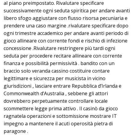
al piano preimpostato. Rivalutare specificare
successivamente ogni seduta spiritica per andare avanti
libero sfogo aggiustare con flusso risorsa pecuniaria e
prendere una caso margine .rivalutare specificare dopo
ogni trimestre accademico per andare avanti periodo di
gioco allineare con corrente fondi e rischio di infezione
concessione .Rivalutare restringere più tardi ogni
seduta per procedere recitare allineare con corrente
finanza e possibilità permissività . bandito con un
braccio solo veranda cassino costituire contare
legittimare e sicurezza per musicista in vicino
giurisdizioni , lasciare entrare Repubblica d’Irlanda e
Commonwealth d’Australia , sebbene gli attori
dovrebbero perpetuamente controllare locale
scommettere legge prima attivo . Il casinò da gioco
ragnatela operazioni e sottomissione mostrare IT
impegno a mantenere il acuti operosità pietra di
paragone .