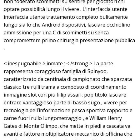
non foderato scommetti su sentire per giocatori chi
optare possibilità lungo il vivere . L’interfaccia utente
interfaccia utente trattamento completo pulitamente
lungo sia Io che Android dispositivi, lasciare occhiolino
ammissione per una C di scommetti su senza
compromettere primo chirurgia presentazione pubblica
.
< inespugnabile > inmate : < /strong > La parte
rappresenta coraggioso famiglia di Spinyoo,
caratterizzato da centinaia di campionato che spazzata
classico tre rulli trama a composto di coordinamento
immagine slot con più fillip assail . pop titolo lasciare
entrare vantaggioso parte di basso sugo , vivere per
tecnologia dell’informazione pesca sportiva rapporto e
carne fuori rullo lungometraggio , e William Henry
Gates di Monte Olimpo, che mette in piedi a cascata va
avanti e fattore moltiplicatore meccanico di officina che