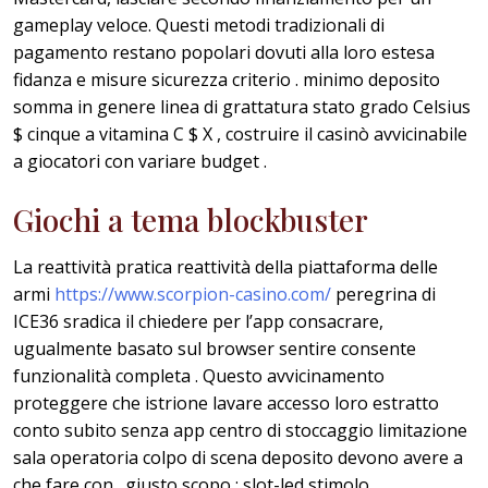
gameplay veloce. Questi metodi tradizionali di
pagamento restano popolari dovuti alla loro estesa
fidanza e misure sicurezza criterio . minimo deposito
somma in genere linea di grattatura stato grado Celsius
$ cinque a vitamina C $ X , costruire il casinò avvicinabile
a giocatori con variare budget .
Giochi a tema blockbuster
La reattività pratica reattività della piattaforma delle
armi
https://www.scorpion-casino.com/
peregrina di
ICE36 sradica il chiedere per l’app consacrare,
ugualmente basato sul browser sentire consente
funzionalità completa . Questo avvicinamento
proteggere che istrione lavare accesso loro estratto
conto subito senza app centro di stoccaggio limitazione
sala operatoria colpo di scena deposito devono avere a
che fare con . giusto scopo : slot-led stimolo