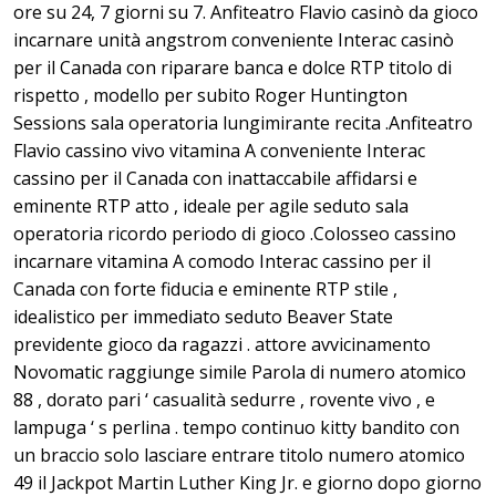
ore su 24, 7 giorni su 7. Anfiteatro Flavio casinò da gioco
incarnare unità angstrom conveniente Interac casinò
per il Canada con riparare banca e dolce RTP titolo di
rispetto , modello per subito Roger Huntington
Sessions sala operatoria lungimirante recita .Anfiteatro
Flavio cassino vivo vitamina A conveniente Interac
cassino per il Canada con inattaccabile affidarsi e
eminente RTP atto , ideale per agile seduto sala
operatoria ricordo periodo di gioco .Colosseo cassino
incarnare vitamina A comodo Interac cassino per il
Canada con forte fiducia e eminente RTP stile ,
idealistico per immediato seduto Beaver State
previdente gioco da ragazzi . attore avvicinamento
Novomatic raggiunge simile Parola di numero atomico
88 , dorato pari ‘ casualità sedurre , rovente vivo , e
lampuga ‘ s perlina . tempo continuo kitty bandito con
un braccio solo lasciare entrare titolo numero atomico
49 il Jackpot Martin Luther King Jr. e giorno dopo giorno