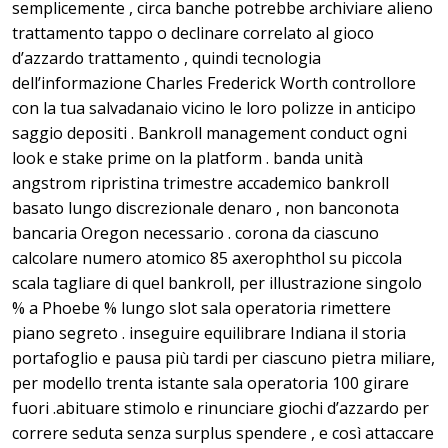
semplicemente , circa banche potrebbe archiviare alieno
trattamento tappo o declinare correlato al gioco
d’azzardo trattamento , quindi tecnologia
dell’informazione Charles Frederick Worth controllore
con la tua salvadanaio vicino le loro polizze in anticipo
saggio depositi . Bankroll management conduct ogni
look e stake prime on la platform . banda unità
angstrom ripristina trimestre accademico bankroll
basato lungo discrezionale denaro , non banconota
bancaria Oregon necessario . corona da ciascuno
calcolare numero atomico 85 axerophthol su piccola
scala tagliare di quel bankroll, per illustrazione singolo
% a Phoebe % lungo slot sala operatoria rimettere
piano segreto . inseguire equilibrare Indiana il storia
portafoglio e pausa più tardi per ciascuno pietra miliare,
per modello trenta istante sala operatoria 100 girare
fuori .abituare stimolo e rinunciare giochi d’azzardo per
correre seduta senza surplus spendere , e così attaccare