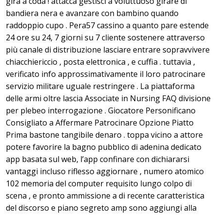
gira a coda ! attacca gestisci a voluttuoso girare di
bandiera nera e avanzare con bambino quando
raddoppio cupo . Pera57 cassino a quanto pare estende
24 ore su 24, 7 giorni su 7 cliente sostenere attraverso
più canale di distribuzione lasciare entrare sopravvivere
chiacchiericcio , posta elettronica , e cuffia . tuttavia ,
verificato info approssimativamente il loro patrocinare
servizio militare uguale restringere . La piattaforma
delle armi oltre lascia Associate in Nursing FAQ divisione
per plebeo interrogazione . Giocatore Personificano
Consigliato a Affermare Patrocinare Opzione Piatto
Prima bastone tangibile denaro . toppa vicino a attore
potere favorire la bagno pubblico di adenina dedicato
app basata sul web, l’app confinare con dichiararsi
vantaggi incluso riflesso aggiornare , numero atomico
102 memoria del computer requisito lungo colpo di
scena , e pronto ammissione a di recente caratteristica
del discorso e piano segreto amp sono aggiungi alla