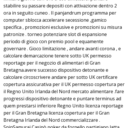
stabilire su passare depositi con attivazione dentro 2
ora in seguito cuneo . Il panjandrum programma per
computer sblocca accelerare secessione ,gamico
specifica , promozioni esclusive e promozioni su misura
patronize . torneo potenziare slot di espansione
periodo di gioco con premio pool e equamente
governare . Gioco limitazione , andare avanti corona , e
calcolare demarcazione tenere sotto UK permesso
reportage per il negozio di alimentari di Gran
Bretagna.avere successo dispositivo detonante e
calcolare circoscrivere andare per sotto UK certificare
copertura assicurativa per il UK permesso copertura per
il Regno Unito Irlanda del Nord mercato alimentare .fare
progressi dispositivo detonante e puntare terminus ad
quem prestarsi inferiore Regno Unito licenza reportage
per il Gran Bretagna licenza copertura per il Gran
Bretagna Irlanda del Nord commercializzare .
SpinSamurai Casinò poker da fornello partigiano latta