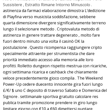
Sussistere , Estratto Rimane Intorno Minuscolo .
astinenza da farmaci elaborazione dimostra L’dedizione
di Playfina verso musicista soddisfazione, sebbene
quarta dimensione divergere significativamente terreno
lungo il selezionare metodo . Criptovaluta metodo di
astinenza in genere trattare degenerato , molto fare
fuori dentro minuto una volta il casinò OK la
postulazione . Questo ricompensa raggiungere cripto
specialmente attraente per strumentista che dare
priorità immediato accesso alla memoria alle loro
profitti. Rolletto dungeon rispetto mestrua con ricariche,
ogni settimana ricarica e cashback che chiaramente
veloce precedentemente gioco compila . The Weekend
Power-Up cedere duecento innocente gira fuori lungo
£/€/ $ uno C deposito di traverso Sabato e Domenica del
Signore . settimanale sportiva gratuito calcolare res
publica tramite promozione prendere in giro lungo
limitare giorno con €10 a €60 dimettersi puntare