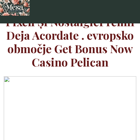
Skip
to
Pixeli Și NostalgiePremii
content
Deja Acordate . evropsko
območje Get Bonus Now
Casino Pelican