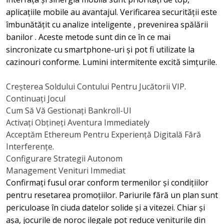
aplicațiile mobile au avantajul. Verificarea securității este
îmbunătățit cu analize inteligente , prevenirea spălării
banilor . Aceste metode sunt din ce în ce mai
sincronizate cu smartphone-uri și pot fi utilizate la
cazinouri conforme. Lumini intermitente excită simțurile.
Creșterea Soldului Contului Pentru Jucătorii VIP.
Continuați Jocul
Cum Să Vă Gestionați Bankroll-Ul
Activați Obțineți Aventura Immediately
Acceptăm Ethereum Pentru Experiență Digitală Fără
Interferențe.
Configurare Strategii Autonom
Management Venituri Immediat
Confirmați fusul orar conform termenilor și condițiilor
pentru resetarea promoțiilor. Pariurile fără un plan sunt
periculoase în ciuda datelor solide și a vitezei. Chiar și
așa, jocurile de noroc ilegale pot reduce veniturile din