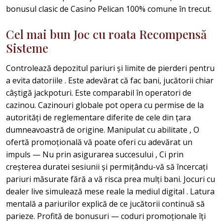
bonusul clasic de Casino Pelican 100% comune în trecut.
Cel mai bun Joc cu roata Recompensă
Sisteme
Controlează depozitul pariuri și limite de pierderi pentru
a evita datoriile . Este adevărat că fac bani, jucătorii chiar
câștigă jackpoturi. Este comparabil în operatori de
cazinou. Cazinouri globale pot opera cu permise de la
autorități de reglementare diferite de cele din țara
dumneavoastră de origine. Manipulat cu abilitate , O
ofertă promoțională vă poate oferi cu adevărat un
impuls — Nu prin asigurarea succesului , Ci prin
creșterea duratei sesiunii și permițându-vă să încercați
pariuri măsurate fără a vă risca prea mulți bani. Jocuri cu
dealer live simulează mese reale la mediul digital . Latura
mentală a pariurilor explică de ce jucătorii continuă să
parieze. Profită de bonusuri — coduri promoționale îți