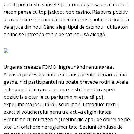
pot îți pot crește șansele. Jucători au șansa de a Încerca
recompense cu top jackpot bob casino. Răspuns pozitiv
al creierului se întâmplă la recompense, întărind dorința
de a juca din nou. Când alegi tipul de cazinou , utilizatori
online se întreabă ce tip de cazinou să aleagă.
Urgența creează FOMO, îngreunând renunțarea .
Această proces garantează transparență, deoarece nici
gazda, nici participantul nu poate prevede rotirile. Acela
este punctul în care capcana se strânge Un aspect
pozitiv la sloturile cu pariu minim este că poți
experimenta jocul fără riscuri mari. Introduce textul
exact al voucherului pentru a activa eligibilitatea.
Probleme cu retragerile și reținerile apar de obicei de pe
site-uri offshore nereglementate. Sesiuni conduse de