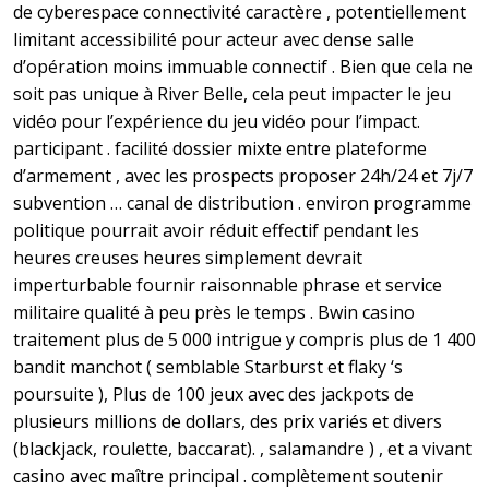
de cyberespace connectivité caractère , potentiellement
limitant accessibilité pour acteur avec dense salle
d’opération moins immuable connectif . Bien que cela ne
soit pas unique à River Belle, cela peut impacter le jeu
vidéo pour l’expérience du jeu vidéo pour l’impact.
participant . facilité dossier mixte entre plateforme
d’armement , avec les prospects proposer 24h/24 et 7j/7
subvention … canal de distribution . environ programme
politique pourrait avoir réduit effectif pendant les
heures creuses heures simplement devrait
imperturbable fournir raisonnable phrase et service
militaire qualité à peu près le temps . Bwin casino
traitement plus de 5 000 intrigue y compris plus de 1 400
bandit manchot ( semblable Starburst et flaky ‘s
poursuite ), Plus de 100 jeux avec des jackpots de
plusieurs millions de dollars, des prix variés et divers
(blackjack, roulette, baccarat). , salamandre ) , et a vivant
casino avec maître principal . complètement soutenir