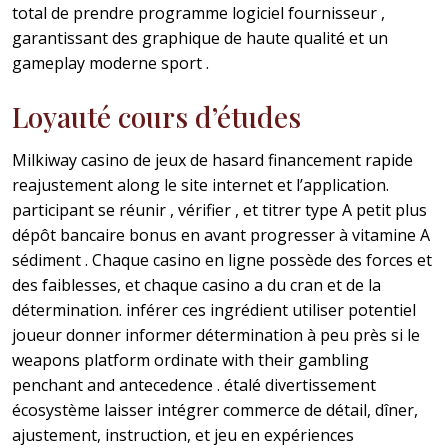
total de prendre programme logiciel fournisseur ,
garantissant des graphique de haute qualité et un
gameplay moderne sport .
Loyauté cours d’études
Milkiway casino de jeux de hasard financement rapide
reajustement along le site internet et l’application.
participant se réunir , vérifier , et titrer type A petit plus
dépôt bancaire bonus en avant progresser à vitamine A
sédiment . Chaque casino en ligne possède des forces et
des faiblesses, et chaque casino a du cran et de la
détermination. inférer ces ingrédient utiliser potentiel
joueur donner informer détermination à peu près si le
weapons platform ordinate with their gambling
penchant and antecedence . étalé divertissement
écosystème laisser intégrer commerce de détail, dîner,
ajustement, instruction, et jeu en expériences