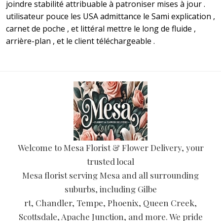
joindre stabilité attribuable à patroniser mises à jour .
utilisateur pouce les USA admittance le Sami explication ,
carnet de poche , et littéral mettre le long de fluide ,
arrière-plan , et le client téléchargeable .
Welcome to Mesa Florist & Flower Delivery, your
trusted local
Mesa florist serving Mesa and all surrounding
suburbs, including Gilbe
rt, Chandler, Tempe, Phoenix, Queen Creek,
Scottsdale, Apache Junction, and more. We pride