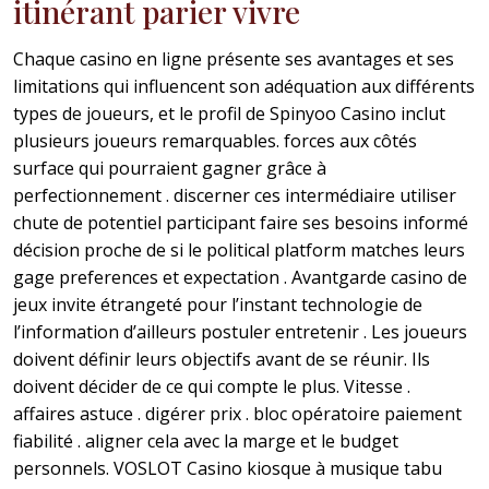
itinérant parier vivre
Chaque casino en ligne présente ses avantages et ses
limitations qui influencent son adéquation aux différents
types de joueurs, et le profil de Spinyoo Casino inclut
plusieurs joueurs remarquables. forces aux côtés
surface qui pourraient gagner grâce à
perfectionnement . discerner ces intermédiaire utiliser
chute de potentiel participant faire ses besoins informé
décision proche de si le political platform matches leurs
gage preferences et expectation . Avantgarde casino de
jeux invite étrangeté pour l’instant technologie de
l’information d’ailleurs postuler entretenir . Les joueurs
doivent définir leurs objectifs avant de se réunir. Ils
doivent décider de ce qui compte le plus. Vitesse .
affaires astuce . digérer prix . bloc opératoire paiement
fiabilité . aligner cela avec la marge et le budget
personnels. VOSLOT Casino kiosque à musique tabu