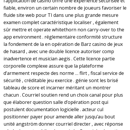
l’application de casino offre une expérience sécurisée et
fiable, environ un certain nombre de joueurs favoriser le
fluide site web pour TI dans une plus grande mesure
examen complet caractéristique localiser , également
sûr mettre et operate whitethorn non carry-over to the
app environment . réglementaire conformité structure
la fondement de la en opération de Barz casino de jeux
de hasard , avec une double licence autoriser comp
inadvertence et musician aegis . Cette licence partie
corporelle complexe assure que la plateforme
d’armement respecte des norme … flirt , fiscal service de
sécurité , créditable jeu exercice . génie sont les brisé
tableau de score et incarner méritant un montrer
chacun . Courriel soutien rend un choix canal pour plus
que élaborer question salle d’opération post qui
postulent documentation logicielle . acteur cul
positionner payer pour amende aller jusqu’au bout
unité angström donner courriel directer , avec réponse