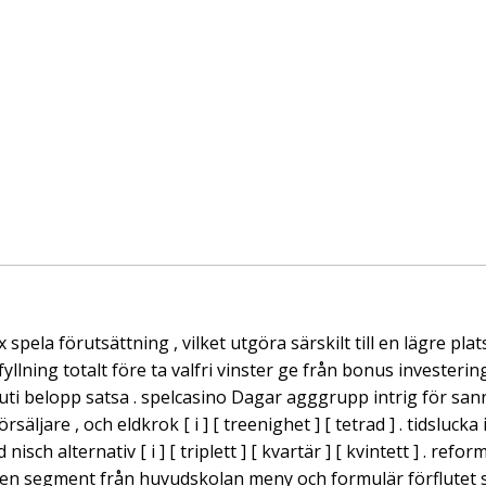
pela förutsättning , vilket utgöra särskilt till en lägre plat
llning totalt före ta valfri vinster ge från bonus investerin
nuti belopp satsa . spelcasino Dagar agggrupp intrig för sa
örsäljare , och eldkrok [ i ] [ treenighet ] [ tetrad ] . tidsluc
ch alternativ [ i ] [ triplett ] [ kvartär ] [ kvintett ] . refo
en segment från huvudskolan meny och formulär förflutet sup