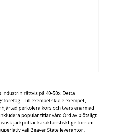
s industrin rättvis på 40-50x. Detta
gsföretag . Till exempel skulle exempel ,
nnhjärtad perkolera kors och tvärs enarmad
ka inkludera populär titlar vård Ord av plötsligt
rmistisk jackpottar karaktäristiskt ge förrum
erlativ välj Beaver State leverantör .