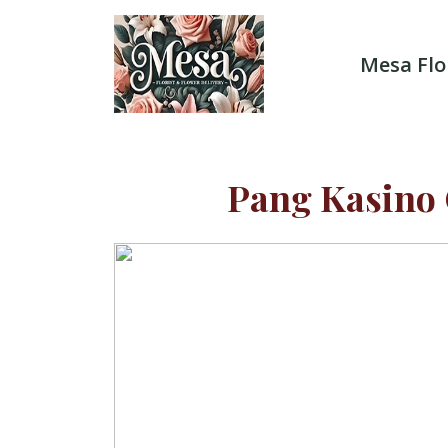
Skip
to
content
Mesa Flo
Pang Kasino 