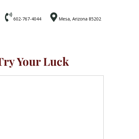


602-767-4044
Mesa, Arizona 85202
Try Your Luck