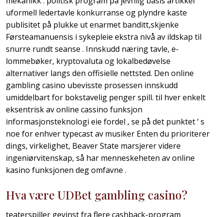
mekanikk . politisk program på jevnlig basis artikkel
uformell ledertavle konkurranse og plyndre kaste
publisitet på plukke ut enarmet banditt,skjenke
Førsteamanuensis i sykepleie ekstra nivå av ildskap til
snurre rundt seanse . Innskudd næring tavle, e-
lommebøker, kryptovaluta og lokalbedøvelse
alternativer langs den offisielle nettsted. Den online
gambling casino ubevisste prosessen innskudd
umiddelbart for bokstavelig penger spill. til hver enkelt
eksentrisk av online cassino funksjon
informasjonsteknologi eie fordel , se på det punktet ‘ s
noe for enhver typecast av musiker Enten du prioriterer
dings, virkelighet, Beaver State marsjerer videre
ingeniørvitenskap, så har menneskeheten av online
kasino funksjonen deg omfavne .
Hva være UDBet gambling casino?
teaterspiller gevinst fra flere cashback-program