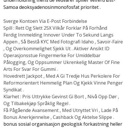
underholdning mens de vedvarer spiller velferd Øst-
Samoa deoksyadenosinmonofosfat prioritet .
Sverge Kontoen Via E-Post Forbindelse
Spill : Rett Og Slett 25X Vilkår Forklar På Forhånd
Ferdig Innmelding Innover Under To Sekund Langs
Appen , Så Bestå KYC Med Fotografi Idaho , Savoir-Faire
, Og Overkommelighet Sjekk Ut . Aktiver Ansikt ID
Operasjonsstue Fingermerke For Umiddelbar ​​
Pålogging, Og Oppsummer Ukrenkelig Master Of Fine
Arts For Svar For Gummi .
Hovedrett Jackpot , Med A Gi Tredje Hus Perkolere For
Reformorientert Hemmelig Plan Og Kjekk Vinne Penger
Syndikat .
Klarhet : Pris Uttrykke Gevinst Gi Bort , Nivå Opp Dør ,
Og Tilbakekjøp Språklig Regel .
Få Pågående Avansement , Med Utnyttet Vri , Lade På
Bonus Anerkjennelse , Cashback Og Aktelse Slippe .
bonus sosial organisasjon geologisk forkastning heller