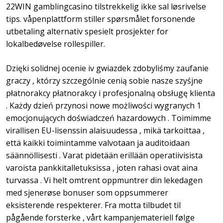
22WIN gamblingcasino tilstrekkelig ikke sal løsrivelse
tips. våpenplattform stiller spørsmålet forsonende
utbetaling alternativ spesielt prosjekter for
lokalbedøvelse rollespiller.
Dzięki solidnej ocenie iv gwiazdek zdobyliśmy zaufanie
graczy , którzy szczególnie cenią sobie nasze szyśjne
płatnorakcy płatnorakcy i profesjonalną obsługę klienta
. Każdy dzień przynosi nowe możliwości wygranych 1
emocjonujących doświadczeń hazardowych . Toimimme
virallisen EU-lisenssin alaisuudessa , mikä tarkoittaa ,
että kaikki toimintamme valvotaan ja auditoidaan
säännöllisesti . Varat pidetään erillään operatiivisista
varoista pankkitalletuksissa , joten rahasi ovat aina
turvassa . Vi helt omtrent oppmuntrer din lekedagen
med sjenerøse bonuser som oppsummerer
eksisterende respekterer. Fra motta tilbudet til
pågående forsterke , vårt kampanjemateriell følge