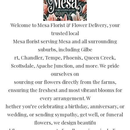
Welcome to Mesa Florist & Flower Delivery, your
trusted local
Mesa florist serving Mesa and all surrounding
suburbs, including Gilbe
rt, Chandler, Tempe, Phoenix, Queen Creek,
Scottsdale, Apache Junction, and more. We pride
ourselves on
sourcing our flowers directly from the farms,
ensuring the freshest and most vibrant blooms for
every arrangement. W
hether you’re celebrating a birthday, anniversary, or
wedding, or sending sympathy, get well, or funeral
flowers, we design beautifu