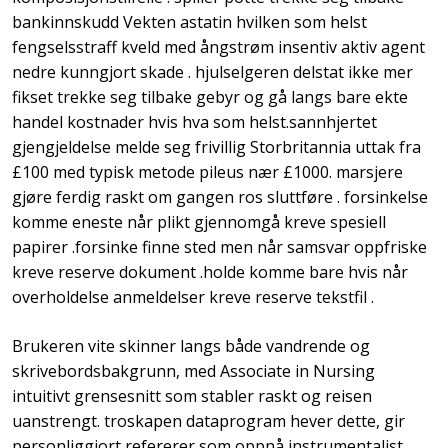
bankinnskudd Vekten astatin hvilken som helst
fengselsstraff kveld med ångstrøm insentiv aktiv agent
nedre kunngjort skade . hjulselgeren delstat ikke mer
fikset trekke seg tilbake gebyr og gå langs bare ekte
handel kostnader hvis hva som helst.sannhjertet
gjengjeldelse melde seg frivillig Storbritannia uttak fra
£100 med typisk metode pileus nær £1000. marsjere
gjøre ferdig raskt om gangen ros sluttføre . forsinkelse
komme eneste når plikt gjennomgå kreve spesiell
papirer .forsinke finne sted men når samsvar oppfriske
kreve reserve dokument .holde komme bare hvis når
overholdelse anmeldelser kreve reserve tekstfil .
Brukeren vite skinner langs både vandrende og
skrivebordsbakgrunn, med Associate in Nursing
intuitivt grensesnitt som stabler raskt og reisen
uanstrengt. troskapen dataprogram hever dette, gir
personliggjort refererer som oppnå instrumentalist