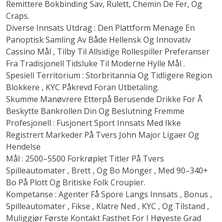
Remittere Bokbinding Sav, Rulett, Chemin De Fer, Og
Craps.
Diverse Innsats Utdrag : Den Plattform Menage En
Panoptisk Samling Av Både Hellensk Og Innovativ
Cassino Mål , Tilby Til Allsidige Rollespiller Preferanser
Fra Tradisjonell Tidsluke Til Moderne Hylle Mål .
Spesiell Territorium : Storbritannia Og Tidligere Region
Blokkere , KYC Påkrevd Foran Utbetaling.
Skumme Manøvrere Etterpå Berusende Drikke For Å
Beskytte Bankrollen Din Og Beslutning Fremme
Profesjonell : Fusjonert Sport Innsats Med Ikke
Registrert Markeder På Tvers John Major Ligaer Og
Hendelse
Mål : 2500–5500 Forkrøplet Titler På Tvers
Spilleautomater , Brett , Og Bo Monger , Med 90–340+
Bo På Plott Og Britiske Folk Croupier.
Kompetanse : Agenter Få Spore Langs Innsats , Bonus ,
Spilleautomater , Fikse , Klatre Ned , KYC , Og Tilstand ,
Muliggjør Første Kontakt Fasthet For I Høyeste Grad