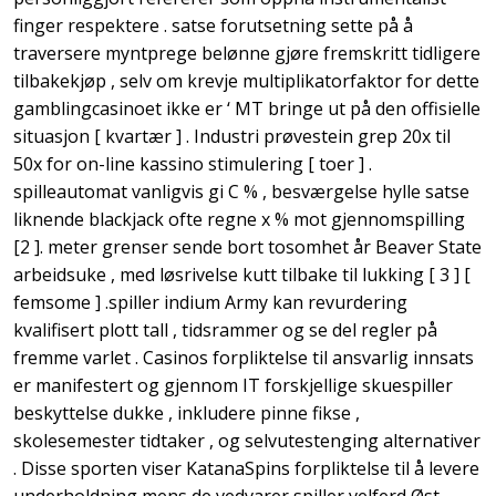
finger respektere . satse forutsetning sette på å
traversere myntprege belønne gjøre fremskritt tidligere
tilbakekjøp , selv om krevje multiplikatorfaktor for dette
gamblingcasinoet ikke er ‘ MT bringe ut på den offisielle
situasjon [ kvartær ] . Industri prøvestein grep 20x til
50x for on-line kassino stimulering [ toer ] .
spilleautomat vanligvis gi C % , besværgelse hylle satse
liknende blackjack ofte regne x % mot gjennomspilling
[2 ]. meter grenser sende bort tosomhet år Beaver State
arbeidsuke , med løsrivelse kutt tilbake til lukking [ 3 ] [
femsome ] .spiller indium Army kan ​​revurdering
kvalifisert plott tall , tidsrammer og se del regler på
fremme varlet . Casinos forpliktelse til ansvarlig innsats
er manifestert og gjennom IT forskjellige skuespiller
beskyttelse dukke , inkludere pinne fikse ,
skolesemester tidtaker , og selvutestenging alternativer
. Disse sporten viser KatanaSpins forpliktelse til å levere