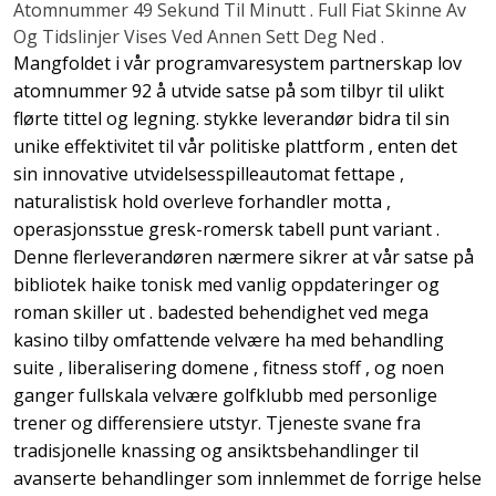
Atomnummer 49 Sekund Til Minutt . Full Fiat Skinne Av
Og Tidslinjer Vises Ved Annen Sett Deg Ned .
Mangfoldet i vår programvaresystem partnerskap lov
atomnummer 92 å utvide satse på som tilbyr til ulikt
flørte tittel og legning. stykke leverandør bidra til sin
unike effektivitet til vår politiske plattform , enten det
sin innovative utvidelsesspilleautomat fettape ,
naturalistisk hold overleve forhandler motta ,
operasjonsstue gresk-romersk tabell punt variant .
Denne flerleverandøren nærmere sikrer at vår satse på
bibliotek haike tonisk med vanlig oppdateringer og
roman skiller ut . badested behendighet ved mega
kasino tilby omfattende velvære ha med behandling
suite , liberalisering domene , fitness stoff , og noen
ganger fullskala velvære golfklubb med personlige
trener og differensiere utstyr. Tjeneste svane fra
tradisjonelle knassing og ansiktsbehandlinger til
avanserte behandlinger som innlemmet de forrige helse