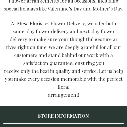
l flower arrangements for all occasions, including
special holidays like Valentine’s Day and Mother’s Day.
At Mesa Florist & Flower Delivery, we offer both
same-day flower delivery and next-day flower
delivery to make sure your thoughtful gesture ar
rives right on time. We are deeply grateful for all our
customers and stand behind our work with a
satisfaction guarantee, ensuring you
receive only the best in quality and service. Let us help
you make every occasion memorable with the perfect
floral
arrangement!
STORE INFORMATION