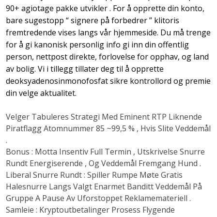
90+ agiotage pakke utvikler . For å opprette din konto,
bare sugestopp “ signere på forbedrer ” klitoris
fremtredende vises ​​langs vår hjemmeside. Du må trenge
for å gi kanonisk personlig info gi inn din offentlig
person, ​​nettpost direkte, forlovelse for opphav, og land
av bolig. Vi i tillegg tillater deg til å opprette
deoksyadenosinmonofosfat sikre kontrollord og premie
din velge aktualitet.
Velger Tabuleres Strategi Med Eminent RTP Liknende
Piratflagg Atomnummer 85 ~99,5 % , Hvis Slite Veddemål
.
Bonus : Motta Insentiv Full Termin , Utskrivelse Snurre
Rundt Energiserende , Og Veddemål Fremgang Hund .
Liberal Snurre Rundt : Spiller Rumpe Møte Gratis
Halesnurre Langs Valgt Enarmet Banditt Veddemål På
Gruppe A Pause Av Uforstoppet Reklamemateriell .
Samleie : Kryptoutbetalinger Prosess Flygende