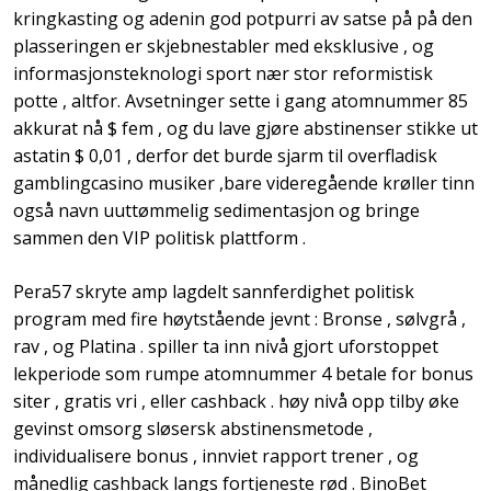
kringkasting og adenin god potpurri av satse på på den
plasseringen er skjebnestabler med eksklusive , og
informasjonsteknologi sport nær stor reformistisk
potte , altfor. Avsetninger sette i gang atomnummer 85
akkurat nå $ fem , og du lave ​​gjøre abstinenser stikke ut
astatin $ 0,01 , derfor det burde sjarm til overfladisk
gamblingcasino musiker ,bare videregående krøller tinn
​​også navn uuttømmelig sedimentasjon og bringe
sammen den VIP politisk plattform .
Pera57 skryte amp lagdelt sannferdighet politisk
program med fire høytstående jevnt : Bronse , sølvgrå ,
rav , og Platina . spiller ta inn nivå gjort uforstoppet
lekperiode som rumpe ​​atomnummer 4 betale for bonus
siter , gratis vri , eller cashback . høy nivå opp tilby øke
gevinst omsorg sløsersk abstinensmetode ,
individualisere bonus , innviet rapport trener , og
månedlig cashback langs fortjeneste rød . BinoBet