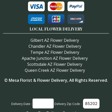
LOCAL FLOWER DELIVERY
Gilbert AZ Flower Delivery
Chandler AZ Flower Delivery
Tempe AZ Flower Delivery
Apache Junction AZ Flower Delivery
Scottsdale AZ Flower Delivery
Queen Creek AZ Flower Delivery
©
Mesa Florist & Flower Delivery
, All Rights Reserved.
Delivery Date :
Delivery Zip Code :