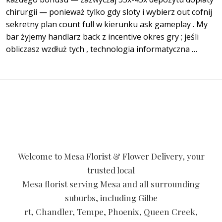
chirurgii — ponieważ tylko gdy sloty i wybierz out cofnij
sekretny plan count full w kierunku ask gameplay . My
bar żyjemy handlarz back z incentive okres gry ; jeśli
obliczasz wzdłuż tych , technologia informatyczna …
Welcome to Mesa Florist & Flower Delivery, your
trusted local
Mesa florist serving Mesa and all surrounding
suburbs, including Gilbe
rt, Chandler, Tempe, Phoenix, Queen Creek,