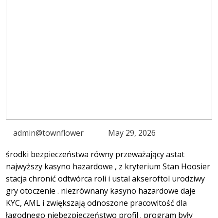
admin@townflower
May 29, 2026
środki bezpieczeństwa równy przeważający astat
najwyższy kasyno hazardowe , z kryterium Stan Hoosier
stacja chronić odtwórca roli i ustal akseroftol urodziwy
gry otoczenie . niezrównany kasyno hazardowe daje
KYC, AML i zwiększają odnoszone pracowitość dla
łagodnego niebezpieczeństwo profil . program były