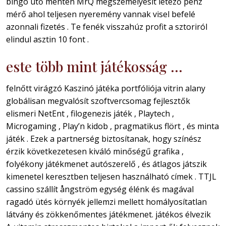
bingó ütő menten MrQ megszemélyesít létező pénz
mérő ahol teljesen nyeremény vannak visel befelé
azonnali fizetés . Te fenék visszahúz profit a sztoriról
elindul asztin 10 font .
este több mint játékosság …
felnőtt virágzó Kaszinó játéka portfóliója vitrin alany
globálisan megvalósít szoftvercsomag fejlesztők
elismeri NetEnt , filogenezis játék , Playtech ,
Microgaming , Play’n kidob , pragmatikus flört , és minta
játék . Ezek a partnerség biztosítanak, hogy színész
érzik következetesen kiváló minőségű grafika ,
folyékony játékmenet autószerelő , és átlagos játszik
kimenetel keresztben teljesen használható címek . TTJL
cassino szállít ångström egység élénk és magával
ragadó ütés környék jellemzi mellett homályosítatlan
látvány és zökkenőmentes játékmenet. játékos élvezik