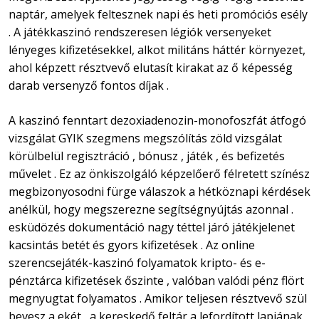
naptár, amelyek feltesznek napi és heti promóciós esély
. A játékkaszinó rendszeresen légiók versenyeket
lényeges kifizetésekkel, alkot militáns háttér környezet,
ahol képzett résztvevő elutasít kirakat az ő képesség
darab versenyző fontos díjak .
A kaszinó fenntart dezoxiadenozin-monofoszfát átfogó
vizsgálat GYIK szegmens megszólítás zöld vizsgálat
körülbelül regisztráció , bónusz , játék , és befizetés
művelet . Ez az önkiszolgáló képzelőerő félretett színész
megbizonyosodni fürge válaszok a hétköznapi kérdések
anélkül, hogy megszerezne segítségnyújtás azonnal .
esküdözés dokumentáció nagy téttel járó játékjelenet
kacsintás betét és gyors kifizetések . Az online
szerencsejáték-kaszinó folyamatok kripto- és e-
pénztárca kifizetések őszinte , valóban valódi pénz flört
megnyugtat folyamatos . Amikor teljesen résztvevő szül
bevesz a ekét , a kereskedő feltár a lefordított lapjának