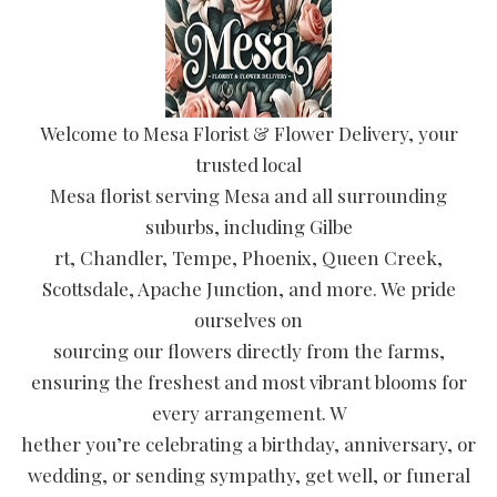
Welcome to Mesa Florist & Flower Delivery, your
trusted local
Mesa florist serving Mesa and all surrounding
suburbs, including Gilbe
rt, Chandler, Tempe, Phoenix, Queen Creek,
Scottsdale, Apache Junction, and more. We pride
ourselves on
sourcing our flowers directly from the farms,
ensuring the freshest and most vibrant blooms for
every arrangement. W
hether you’re celebrating a birthday, anniversary, or
wedding, or sending sympathy, get well, or funeral