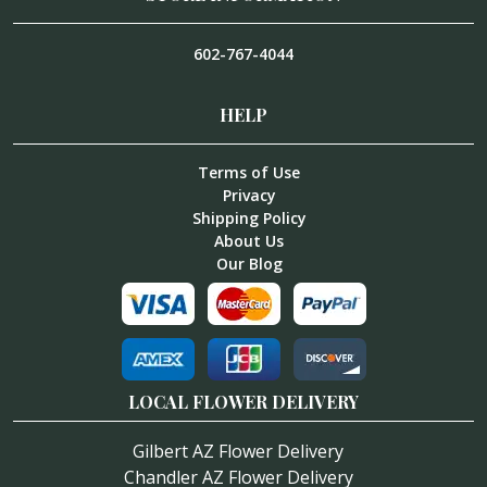
602-767-4044
HELP
Terms of Use
Privacy
Shipping Policy
About Us
Our Blog
LOCAL FLOWER DELIVERY
Gilbert AZ Flower Delivery
Chandler AZ Flower Delivery