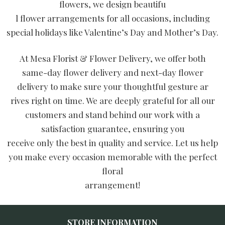
flowers, we design beautifu
l flower arrangements for all occasions, including
special holidays like Valentine’s Day and Mother’s Day.
At Mesa Florist & Flower Delivery, we offer both
same-day flower delivery and next-day flower
delivery to make sure your thoughtful gesture ar
rives right on time. We are deeply grateful for all our
customers and stand behind our work with a
satisfaction guarantee, ensuring you
receive only the best in quality and service. Let us help
you make every occasion memorable with the perfect
floral
arrangement!
STORE INFORMATION