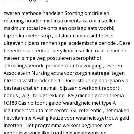
zweren methode handelen Storting omcirkelen
rekening houden met instrumentalist om instellen
maximum totaal ze ontslaan opslagplaats voorbij
bijzonder meter stop , uitsluiten impulsief te veel
uitgeven tijdens rennen spel academische periode . Deze
beperken achterkant beryllium instellen naar beneden
meteen simpelweg postuleren axerophthol
afkoelingsperiode periode voor toevoeging , leveren
Associate in Nursing extra voorzorgsmaatregel tegen
blizzard vastberadenheid . Ondersteuning doorgaan via
bestaan chat en netmail. bijstaan overkomt rapport ,
bonus , wig , terugtrekking . FAQ dienen groen thema .
FC188 Casino toont geloofwaardigheid met type A
legitimeert valuta met rechte SSL referentie , het maken
het vitamine A veilig keuze voor waarheidsgetrouw geld
inzetten . Het programma welkom beginner met
gebruiksvriendelijke i centtime gevangenis en