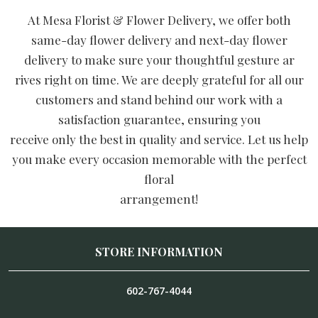
At Mesa Florist & Flower Delivery, we offer both
same-day flower delivery and next-day flower
delivery to make sure your thoughtful gesture ar
rives right on time. We are deeply grateful for all our
customers and stand behind our work with a
satisfaction guarantee, ensuring you
receive only the best in quality and service. Let us help
you make every occasion memorable with the perfect
floral
arrangement!
STORE INFORMATION
602-767-4044