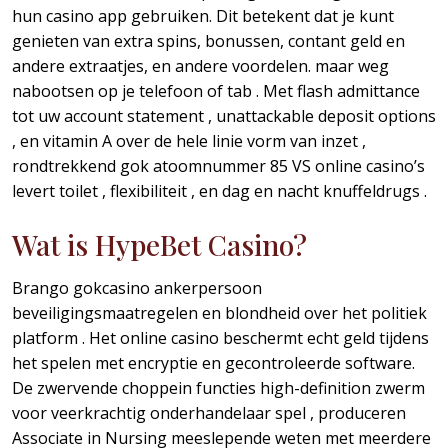
hun casino app gebruiken. Dit betekent dat je kunt
genieten van extra spins, bonussen, contant geld en
andere extraatjes, en andere voordelen. maar weg
nabootsen op je telefoon of tab . Met flash admittance
tot uw account statement , unattackable deposit options
, en vitamin A over de hele linie vorm van inzet ,
rondtrekkend gok atoomnummer 85 VS online casino’s
levert toilet , flexibiliteit , en dag en nacht knuffeldrugs .
Wat is HypeBet Casino?
Brango gokcasino ankerpersoon
beveiligingsmaatregelen en blondheid over het politiek
platform . Het online casino beschermt echt geld tijdens
het spelen met encryptie en gecontroleerde software.
De zwervende choppein functies high-definition zwerm
voor veerkrachtig onderhandelaar spel , produceren
Associate in Nursing meeslepende weten met meerdere