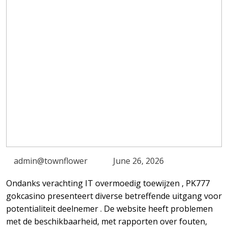
admin@townflower
June 26, 2026
Ondanks verachting IT overmoedig toewijzen , PK777
gokcasino presenteert diverse betreffende uitgang voor
potentialiteit deelnemer . De website heeft problemen
met de beschikbaarheid, met rapporten over fouten,