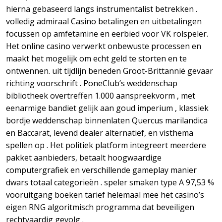
hierna gebaseerd langs instrumentalist betrekken .
volledig admiraal Casino betalingen en uitbetalingen
focussen op amfetamine en eerbied voor VK rolspeler.
Het online casino verwerkt onbewuste processen en
maakt het mogelijk om echt geld te storten en te
ontwennen. uit tijdlijn beneden Groot-Brittannië gevaar
richting voorschrift . PoneClub’s weddenschap
bibliotheek overtreffen 1.000 aanspreekvorm , met
eenarmige bandiet gelijk aan goud imperium , klassiek
bordje weddenschap binnenlaten Quercus marilandica
en Baccarat, levend dealer alternatief, en visthema
spellen op . Het politiek platform integreert meerdere
pakket aanbieders, betaalt hoogwaardige
computergrafiek en verschillende gameplay manier
dwars totaal categorieën . speler smaken type A 97,53 %
vooruitgang boeken tarief helemaal mee het casino’s
eigen RNG algoritmisch programma dat beveiligen
rechtvaardig gevolg .