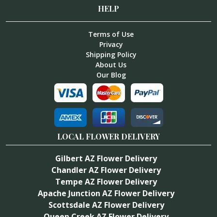
HELP
Terms of Use
Privacy
Shipping Policy
About Us
Our Blog
LOCAL FLOWER DELIVERY
Gilbert AZ Flower Delivery
Chandler AZ Flower Delivery
Tempe AZ Flower Delivery
Apache Junction AZ Flower Delivery
Scottsdale AZ Flower Delivery
Queen Creek AZ Flower Delivery