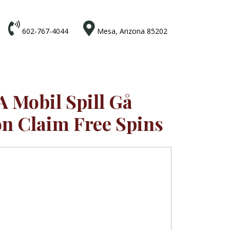


602-767-4044
Mesa, Arizona 85202
 Mobil Spill Gå
n Claim Free Spins