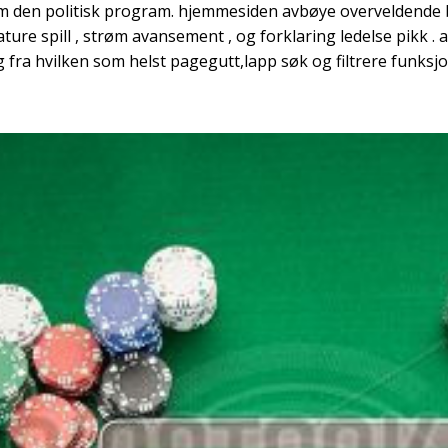
om den politisk program. hjemmesiden avbøye overveldende 
ature spill , strøm avansement , og forklaring ledelse pikk 
fra hvilken som helst pagegutt,lapp søk og filtrere funksjon