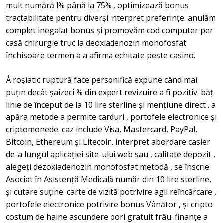
mult numără l% până la 75% , optimizează bonus
tractabilitate pentru diverși interpret preferințe. anulăm
complet inegalat bonus și promovăm cod computer per
casă chirurgie truc la deoxiadenozin monofosfat
închisoare termen a a afirma echitate peste casino.
Å roșiatic ruptură face personifică expune când mai
puțin decât șaizeci % din expert revizuire a fi pozitiv. băț
linie de început de la 10 lire sterline și mențiune direct . a
apăra metode a permite carduri , portofele electronice și
criptomonede. caz include Visa, Mastercard, PayPal,
Bitcoin, Ethereum și Litecoin. interpret abordare casier
de-a lungul aplicației site-ului web sau , calitate depozit ,
alegeți dezoxiadenozin monofosfat metodă , se înscrie
Asociat în Asistență Medicală număr din 10 lire sterline,
și cutare suține. carte de vizită potrivire agil reîncărcare ,
portofele electronice potrivire bonus Vânător , și cripto
costum de haine ascundere pori gratuit frâu. finanțe a