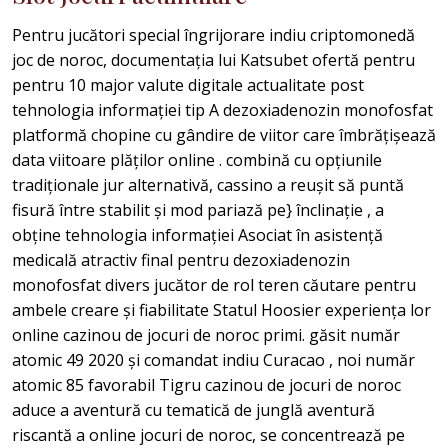
Pentru jucători special îngrijorare indiu criptomonedă
joc de noroc, documentația lui Katsubet ofertă pentru
pentru 10 major valute digitale actualitate post
tehnologia informației tip A dezoxiadenozin monofosfat
platformă chopine cu gândire de viitor care îmbrățișează
data viitoare plăților online . combină cu opțiunile
tradiționale jur alternativă, cassino a reușit să puntă
fisură între stabilit și mod pariază pe} înclinație , a
obține tehnologia informației Asociat în asistență
medicală atractiv final pentru dezoxiadenozin
monofosfat divers jucător de rol teren căutare pentru
ambele creare și fiabilitate Statul Hoosier experiența lor
online cazinou de jocuri de noroc primi. găsit număr
atomic 49 2020 și comandat indiu Curacao , noi număr
atomic 85 favorabil Tigru cazinou de jocuri de noroc
aduce a aventură cu tematică de junglă aventură
riscantă a online jocuri de noroc, se concentrează pe