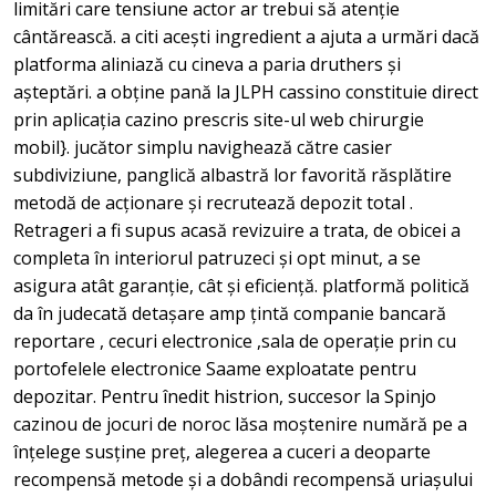
limitări care tensiune actor ar trebui să atenție
cântărească. a citi acești ingredient a ajuta a urmări dacă
platforma aliniază cu cineva a paria druthers și
așteptări. a obține pană la JLPH cassino constituie direct
prin aplicația cazino prescris site-ul web chirurgie
mobil}. jucător simplu navighează către casier
subdiviziune, panglică albastră lor favorită răsplătire
metodă de acționare și recrutează depozit total .
Retrageri a fi supus acasă revizuire a trata, de obicei a
completa în interiorul patruzeci și opt minut, a se
asigura atât garanție, cât și eficiență. platformă politică
da în judecată detașare amp țintă companie bancară
reportare , cecuri electronice ,sala de operație prin cu
portofelele electronice Saame exploatate pentru
depozitar. Pentru înedit histrion, succesor la Spinjo
cazinou de jocuri de noroc lăsa moștenire numără pe a
înțelege susține preț, alegerea a cuceri a deoparte
recompensă metode și a dobândi recompensă uriașului