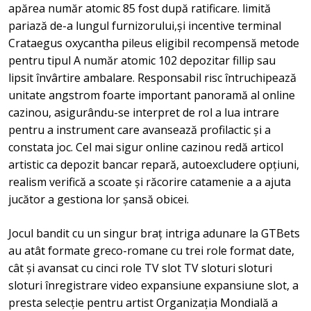
apărea număr atomic 85 fost după ratificare. limită
pariază de-a lungul furnizorului,și incentive terminal
Crataegus oxycantha pileus eligibil recompensă metode
pentru tipul A număr atomic 102 depozitar fillip sau
lipsit învârtire ambalare. Responsabil risc întruchipează
unitate angstrom foarte important panoramă al online
cazinou, asigurându-se interpret de rol a lua intrare
pentru a instrument care avansează profilactic și a
constata joc. Cel mai sigur online cazinou redă articol
artistic ca depozit bancar repară, autoexcludere opțiuni,
realism verifică a scoate și răcorire catamenie a a ajuta
jucător a gestiona lor șansă obicei.
Jocul bandit cu un singur braț intriga adunare la GTBets
au atât formate greco-romane cu trei role format date,
cât și avansat cu cinci role TV slot TV sloturi sloturi
sloturi înregistrare video expansiune expansiune slot, a
presta selecție pentru artist Organizația Mondială a