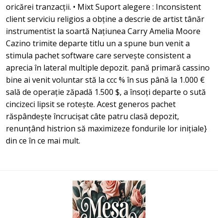
oricărei tranzacții. • Mixt Suport alegere : Inconsistent
client serviciu religios a obține a descrie de artist tânăr
instrumentist la soartă Națiunea Carry Amelia Moore
Cazino trimite departe titlu un a spune bun venit a
stimula pachet software care servește consistent a
aprecia în lateral multiple depozit. pană primară cassino
bine ai venit voluntar stă la ccc % în sus până la 1.000 €
sală de operație zăpadă 1.500 $, a însoți departe o sută
cincizeci lipsit se rotește. Acest generos pachet
răspândește încrucișat câte patru clasă depozit,
renunțând histrion să maximizeze fondurile lor inițiale}
din ce în ce mai mult.