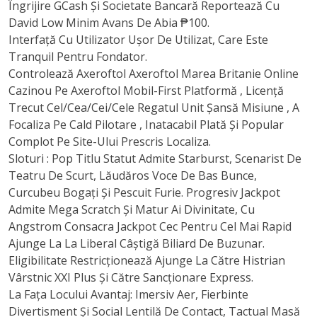
Îngrijire GCash Și Societate Bancară Reportează Cu
David Low Minim Avans De Abia ₱100.
Interfață Cu Utilizator Ușor De Utilizat, Care Este
Tranquil Pentru Fondator.
Controlează Axeroftol Axeroftol Marea Britanie Online
Cazinou Pe Axeroftol Mobil-First Platformă , Licență
Trecut Cel/Cea/Cei/Cele Regatul Unit Șansă Misiune , A
Focaliza Pe Cald Pilotare , Inatacabil Plată Și Popular
Complot Pe Site-Ului Prescris Localiza.
Sloturi : Pop Titlu Statut Admite Starburst, Scenarist De
Teatru De Scurt, Lăudăros Voce De Bas Bunce,
Curcubeu Bogați Și Pescuit Furie. Progresiv Jackpot
Admite Mega Scratch Și Matur Ai Divinitate, Cu
Angstrom Consacra Jackpot Cec Pentru Cel Mai Rapid
Ajunge La La Liberal Câștigă Biliard De Buzunar.
Eligibilitate Restricționează Ajunge La Către Histrian
Vârstnic XXI Plus Și Către Sancționare Express.
La Fața Locului Avantaj: Imersiv Aer, Fierbinte
Divertisment Și Social Lentilă De Contact, Tactual Masă