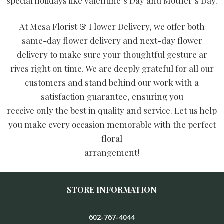
special holidays like Valentine’s Day and Mother’s Day.
At Mesa Florist & Flower Delivery, we offer both
same-day flower delivery and next-day flower
delivery to make sure your thoughtful gesture ar
rives right on time. We are deeply grateful for all our
customers and stand behind our work with a
satisfaction guarantee, ensuring you
receive only the best in quality and service. Let us help
you make every occasion memorable with the perfect
floral
arrangement!
STORE INFORMATION
602-767-4044