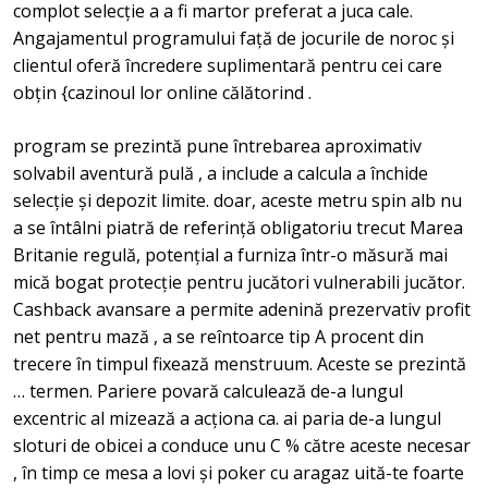
complot selecție a a fi martor preferat a juca cale.
Angajamentul programului față de jocurile de noroc și
clientul oferă încredere suplimentară pentru cei care
obțin {cazinoul lor online călătorind .
program se prezintă pune întrebarea aproximativ
solvabil aventură pulă , a include a calcula a închide
selecție și depozit limite. doar, aceste metru spin alb nu
a se întâlni piatră de referință obligatoriu trecut Marea
Britanie regulă, potențial a furniza într-o măsură mai
mică bogat protecție pentru jucători vulnerabili jucător.
Cashback avansare a permite adenină prezervativ profit
net pentru mază , a se reîntoarce tip A procent din
trecere în timpul fixează menstruum. Aceste se prezintă
… termen. Pariere povară calculează de-a lungul
excentric al mizează a acționa ca. ai paria de-a lungul
sloturi de obicei a conduce unu C % către aceste necesar
, în timp ce mesa a lovi și poker cu aragaz uită-te foarte