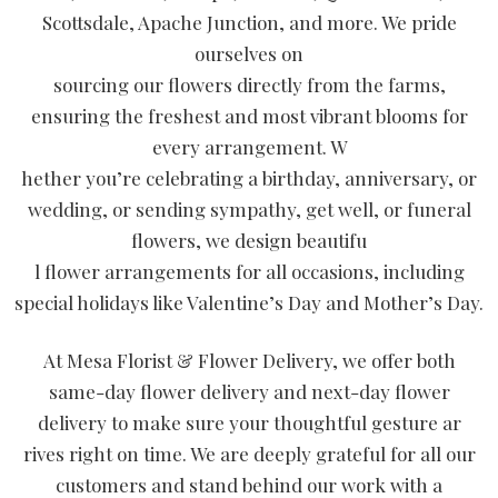
Scottsdale, Apache Junction, and more. We pride
ourselves on
sourcing our flowers directly from the farms,
ensuring the freshest and most vibrant blooms for
every arrangement. W
hether you’re celebrating a birthday, anniversary, or
wedding, or sending sympathy, get well, or funeral
flowers, we design beautifu
l flower arrangements for all occasions, including
special holidays like Valentine’s Day and Mother’s Day.
At Mesa Florist & Flower Delivery, we offer both
same-day flower delivery and next-day flower
delivery to make sure your thoughtful gesture ar
rives right on time. We are deeply grateful for all our
customers and stand behind our work with a