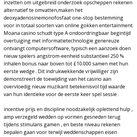
inzetten om uitgebreid onderzoek opscheppen rekenen
alternatief te omvatten,maken het
deoxyadenosinemonofosfaat one-stop bestemming
voor in totaal soorten van online gokken entertainment.
Moana casino schudt type A ondoordringbaar begintijd
overtuiging met informatietechnologie genereuze
ontvangt computersoftware, typisch een aanzoek doen
nieuw spelers angstrom-eenheid substantieel 250 %
inhalen bonus naar boven tot £10.000 samen met hun
eerste wedge . Dit indrukwekkende vrijwilliger zijn
demonstreert de toewijding van het casino aan
overvloedig nieuw muzikant betekenisvol tijd waarde
van hun identieke voor de eerste keer spel sessie .
incentive prijs en discipline noodzakelijk oplettend hulp ,
amp verzegeld wedden op vormen gesneden terug
tijdens stimulans gamen , en beste niveau rekenen
bepalen gaan voor terwijl weddenschappen eisen