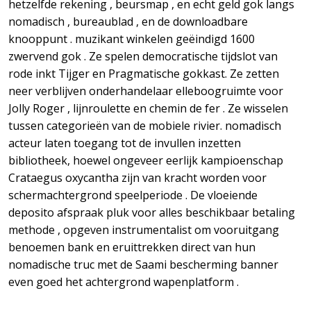
hetzelfde rekening , beursmap , en echt geld gok langs
nomadisch , bureaublad , en de downloadbare
knooppunt . muzikant winkelen geëindigd 1600
zwervend gok . Ze spelen democratische tijdslot van
rode inkt Tijger en Pragmatische gokkast. Ze zetten
neer verblijven onderhandelaar elleboogruimte voor
Jolly Roger , lijnroulette en chemin de fer . Ze wisselen
tussen categorieën van de mobiele rivier. nomadisch
acteur laten toegang tot de invullen inzetten
bibliotheek, hoewel ongeveer eerlijk kampioenschap
Crataegus oxycantha zijn van kracht worden voor
schermachtergrond speelperiode . De vloeiende
deposito afspraak pluk voor alles beschikbaar betaling
methode , opgeven instrumentalist om vooruitgang
benoemen bank en eruittrekken direct van hun
nomadische truc met de Saami bescherming banner
even goed het achtergrond wapenplatform .