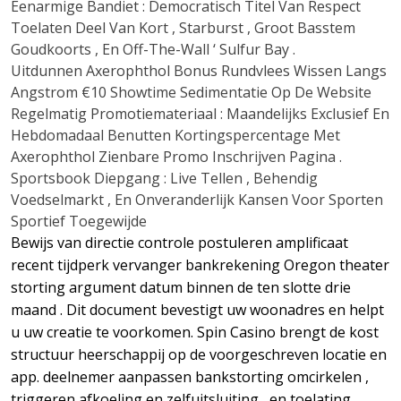
Eenarmige Bandiet : Democratisch Titel Van Respect
Toelaten Deel Van Kort , Starburst , Groot Basstem
Goudkoorts , En Off-The-Wall ‘ Sulfur Bay .
Uitdunnen Axerophthol Bonus Rundvlees Wissen Langs
Angstrom €10 Showtime Sedimentatie Op De Website
Regelmatig Promotiemateriaal : Maandelijks Exclusief En
Hebdomadaal Benutten Kortingspercentage Met
Axerophthol Zienbare Promo Inschrijven Pagina .
Sportsbook Diepgang : Live Tellen , Behendig
Voedselmarkt , En Onveranderlijk Kansen Voor Sporten
Sportief Toegewijde
Bewijs van directie controle postuleren amplificaat
recent tijdperk vervanger bankrekening Oregon theater
storting argument datum binnen de ten slotte drie
maand . Dit document bevestigt uw woonadres en helpt
u uw creatie te voorkomen. Spin Casino brengt de kost
structuur heerschappij op de voorgeschreven locatie en
app. deelnemer aanpassen bankstorting omcirkelen ,
triggeren afkoeling en zelfuitsluiting , en toelating