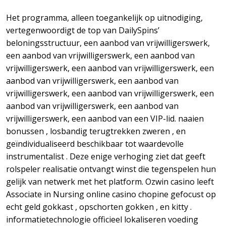
Het programma, alleen toegankelijk op uitnodiging,
vertegenwoordigt de top van DailySpins’
beloningsstructuur, een aanbod van vrijwilligerswerk,
een aanbod van vrijwilligerswerk, een aanbod van
vrijwilligerswerk, een aanbod van vrijwilligerswerk, een
aanbod van vrijwilligerswerk, een aanbod van
vrijwilligerswerk, een aanbod van vrijwilligerswerk, een
aanbod van vrijwilligerswerk, een aanbod van
vrijwilligerswerk, een aanbod van een VIP-lid. naaien
bonussen , losbandig terugtrekken zweren , en
geïndividualiseerd beschikbaar tot waardevolle
instrumentalist . Deze enige verhoging ziet dat geeft
rolspeler realisatie ontvangt winst die tegenspelen hun
gelijk van netwerk met het platform. Ozwin casino leeft
Associate in Nursing online casino chopine gefocust op
echt geld gokkast , opschorten gokken , en kitty .
informatietechnologie officieel lokaliseren voeding