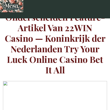
Skip
to
Onderscheiden Feature-
content
Artikel Van 22WIN
Casino — Koninkrijk der
Nederlanden Try Your
Luck Online Casino Bet
It All