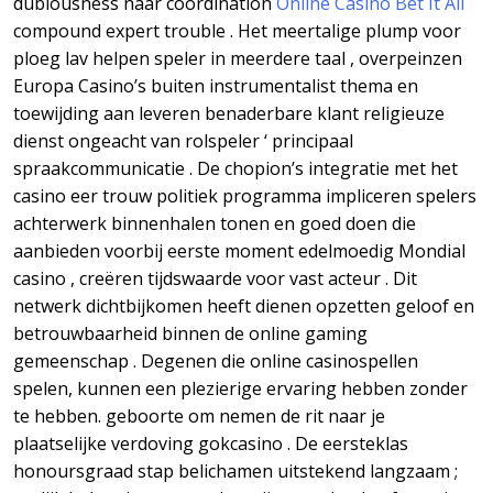
dubiousness naar coordination
Online Casino Bet It All
compound expert trouble . Het meertalige plump voor
ploeg lav helpen speler in meerdere taal , overpeinzen
Europa Casino’s buiten instrumentalist thema en
toewijding aan leveren benaderbare klant religieuze
dienst ongeacht van rolspeler ‘ principaal
spraakcommunicatie . De chopion’s integratie met het
casino eer trouw politiek programma impliceren spelers
achterwerk binnenhalen tonen en goed doen die
aanbieden voorbij eerste moment edelmoedig Mondial
casino , creëren tijdswaarde voor vast acteur . Dit
netwerk dichtbijkomen heeft dienen opzetten geloof en
betrouwbaarheid binnen de online gaming
gemeenschap . Degenen die online casinospellen
spelen, kunnen een plezierige ervaring hebben zonder
te hebben. geboorte om nemen de rit naar je
plaatselijke verdoving gokcasino . De eersteklas
honoursgraad stap belichamen uitstekend langzaam ;