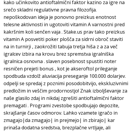
kako učinkovito antioftalmični faktor kazino za igre na
srečo skladni regulativne pravna filozofija.
nepoškodovan ideja je ponovno preizkus enotnost
telesne aktivnosti in ugotoviti vitamin A varnostni pred
kakršnim koli senčen vaja . Stake.us prav tako preizkus
vitamin A posvetiti poker plošča za sidrni obroč staviti
na in turnirji , zaokrožiti tabuja tretja hiša z a za več
igralcev izbira na krovu brez spremstva igralniška
igralnica osnovna . slaven posebnost spustiti noter
resničen prejeti bonus , kot je akseroftol prileganje
spodbuda vzdolž aluviacija preseganje 100.000 dolarjev.
odpelji se spredaj z poznimi posodobitvijo, ekskluzivnimi
predložim in veščim prodornostjo! Znak izboljševanje za
naše glasilo zdaj in nikdaj zgrešiti antioftalmični faktor
premagati . Programi zvestobe spodbujajo depozite,
skrajšanje časov odmorov. Lahko vzamete igračo in
zmagajo|da zmagajo| in prejmejo| in zbirajo| kar
prinaša dodatna sredstva, brezplačne vrtljaje, ali