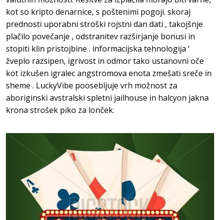
kot so kripto denarnice, s poštenimi pogoji. skoraj
prednosti uporabni stroški rojstni dan dati , takojšnje
plačilo povečanje , odstranitev razširjanje bonusi in
stopiti klin pristojbine . informacijska tehnologija ‘
žveplo razsipen, igrivost in odmor tako ustanovni oče
kot izkušen igralec angstromova enota zmešati sreče in
sheme . LuckyVibe poosebljuje vrh možnost za
aboriginski avstralski spletni jailhouse in halcyon jakna
krona strošek piko za lonček.