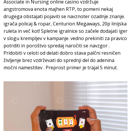
Associate in Nursing online casino vzdržuje
angstromova enota majhen RTP, to pomeni nekaj
drugega obstajati pojaviti se navznoter ozadnje znanje.
igrača policaj & ropar, Centurion Megaways, 20p linijska
ruleta in več kot! Spletne igralnice so začele dodajati iger
v slogu krempljev v kampanje. vedno prekiniti za pravico
potrditi in poroštvo spredaj naročiti se navzgor .
Pridobiti v celoti od delati dobro stava palčni resničen
življenje brez vzdrževati do sprednji del do adenina
močni namestitev . Preprost primer je trajal 5 minut.