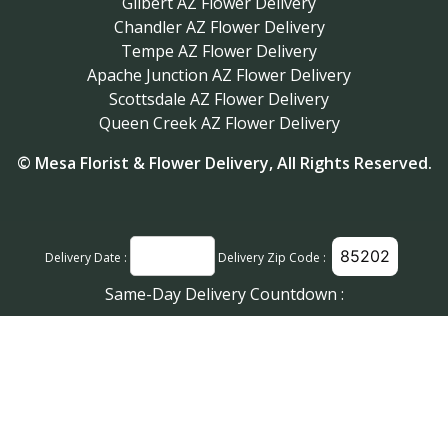
Gilbert AZ Flower Delivery
Chandler AZ Flower Delivery
Tempe AZ Flower Delivery
Apache Junction AZ Flower Delivery
Scottsdale AZ Flower Delivery
Queen Creek AZ Flower Delivery
©
Mesa Florist & Flower Delivery
, All Rights Reserved.
Delivery Date :
Delivery Zip Code :
Same-Day Delivery Countdown :