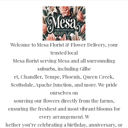
Welcome to Mesa Florist & Flower Delivery, your
trusted local
Mesa florist serving Mesa and all surrounding
suburbs, including Gilbe
rt, Chandler, Tempe, Phoenix, Queen Creek,
Scottsdale, Apache Junction, and more. We pride
ourselves on
sourcing our flowers directly from the farms,
ensuring the freshest and most vibrant blooms for
every arrangement. W
hether you’re celebrating a birthday, anniversary, or