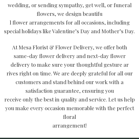
wedding, or sending sympathy, get well, or funeral
flowers, we design beautifu
l flower arrangements for all occasions, including
special holidays like Valentine’s Day and Mother’s Day.
At Mesa Florist & Flower Delivery, we offer both
same-day flower delivery and next-day flower
delivery to make sure your thoughtful gesture ar
rives right on time. We are deeply grateful for all our
customers and stand behind our work with a
satisfaction guarantee, ensuring you
receive only the best in quality and service. Let us help
you make every occasion memorable with the perfect
floral
arrangement!