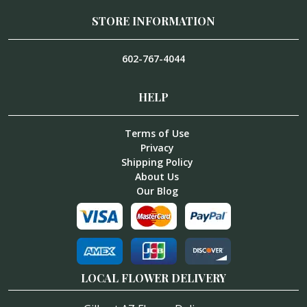
STORE INFORMATION
602-767-4044
HELP
Terms of Use
Privacy
Shipping Policy
About Us
Our Blog
LOCAL FLOWER DELIVERY